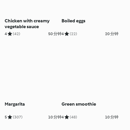
Chicken with creamy
Boiled eggs
vegetable sauce
4
(42)
50 分钟
4
(22)
20 分钟
Margarita
Green smoothie
5
(307)
10 分钟
4
(48)
10 分钟