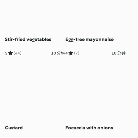
Stir-fried vegetables
Egg-free mayonnaise
5
(44)
10 分钟
4
(7)
10 分钟
Custard
Focaccia with onions