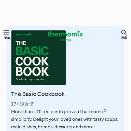
跳
菜单
搜索
至
主
要
内
容
The Basic Cookbook
174 道食谱
More than 170 recipes in proven Thermomix®
simplicity. Delight your loved ones with tasty soups,
main dishes, breads, desserts and more!