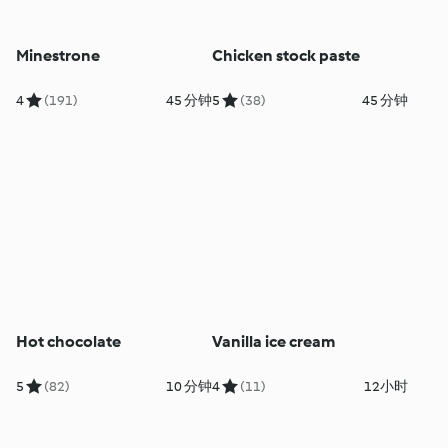
Minestrone
Chicken stock paste
4
(191)
45 分钟
5
(38)
45 分钟
Hot chocolate
Vanilla ice cream
5
(82)
10 分钟
4
(11)
12小时