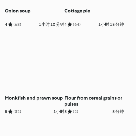
Onion soup
Cottage pie
4
(68)
1小时 10 分钟
4
(64)
1小时 15 分钟
Monkfish and prawn soup
Flour from cereal grains or
pulses
5
(32)
1小时
5
(2)
5 分钟