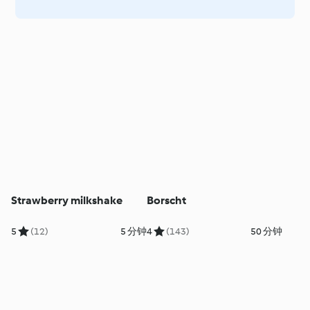
Strawberry milkshake
Borscht
5
(12)
5 分钟
4
(143)
50 分钟