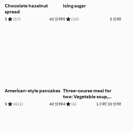
Chocolate hazelnut
Icing sugar
spread
5
(57)
45 分钟
5
(10)
5 分钟
American-style pancakes
Three-course meal for
two: Vegetable soup,
Chicken casserole with
5
(411)
40 分钟
4
(6)
1小时 20 分钟
rice, Steamed apple