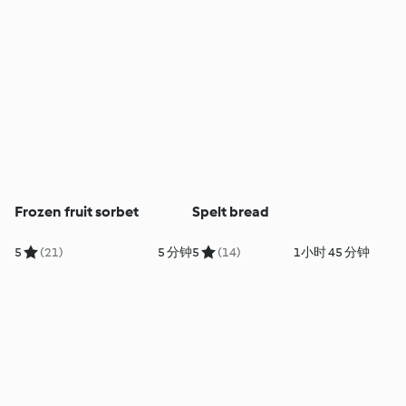
Frozen fruit sorbet
Spelt bread
5
(21)
5 分钟
5
(14)
1小时 45 分钟