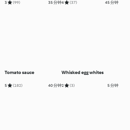
mustard sauce and
3
(99)
35 分钟
4
(37)
45 分钟
steamed vegetables
Tomato sauce
Whisked egg whites
5
(182)
40 分钟
2
(3)
5 分钟