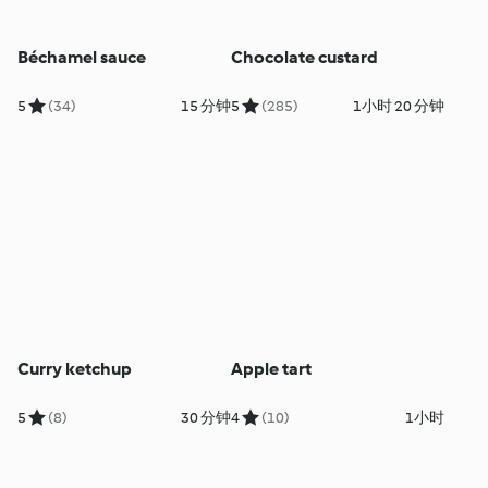
Béchamel sauce
Chocolate custard
5
(34)
15 分钟
5
(285)
1小时 20 分钟
Curry ketchup
Apple tart
5
(8)
30 分钟
4
(10)
1小时