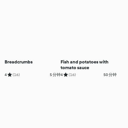
Breadcrumbs
Fish and potatoes with
tomato sauce
4
(16)
5 分钟
4
(16)
50 分钟