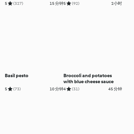
5
(327)
15 分钟
5
(92)
2小时
Basil pesto
Broccoli and potatoes
with blue cheese sauce
5
(73)
10 分钟
4
(31)
45 分钟