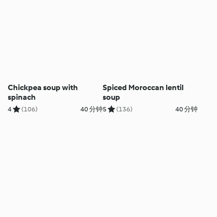
Chickpea soup with
Spiced Moroccan lentil
spinach
soup
4
(106)
40 分钟
5
(136)
40 分钟