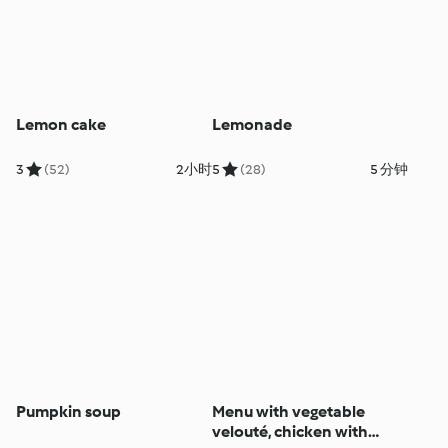
Lemon cake
Lemonade
3
(52)
2小时
5
(28)
5 分钟
Pumpkin soup
Menu with vegetable
velouté, chicken with