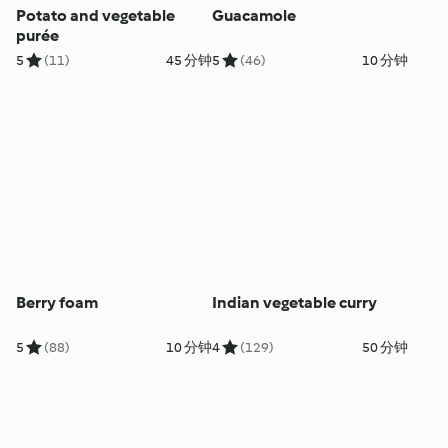
Potato and vegetable
Guacamole
purée
5
(11)
45 分钟
5
(46)
10 分钟
Berry foam
Indian vegetable curry
5
(88)
10 分钟
4
(129)
50 分钟