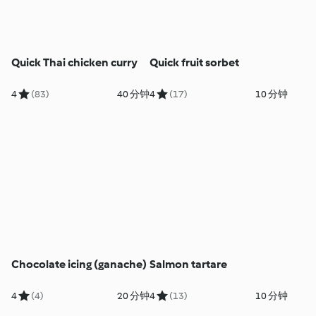
Quick Thai chicken curry
Quick fruit sorbet
4
(83)
40 分钟
4
(17)
10 分钟
Chocolate icing (ganache)
Salmon tartare
4
(4)
20 分钟
4
(13)
10 分钟