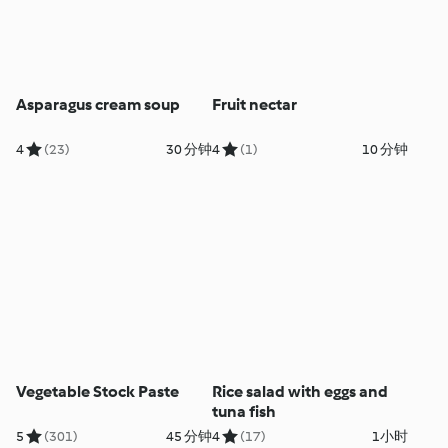
Asparagus cream soup
Fruit nectar
4
(23)
30 分钟
4
(1)
10 分钟
Vegetable Stock Paste
Rice salad with eggs and
tuna fish
5
(301)
45 分钟
4
(17)
1小时