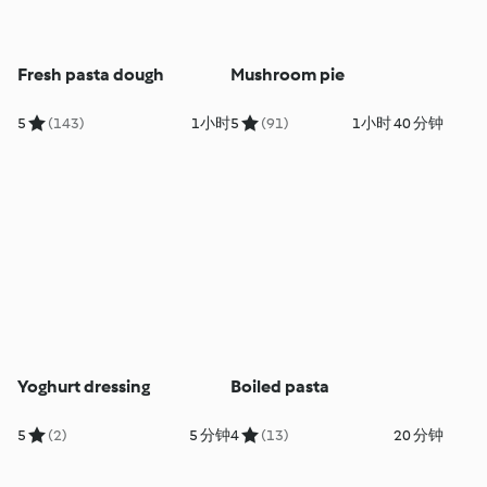
Fresh pasta dough
Mushroom pie
5
(143)
1小时
5
(91)
1小时 40 分钟
Yoghurt dressing
Boiled pasta
5
(2)
5 分钟
4
(13)
20 分钟