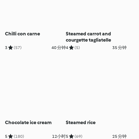
Chilli con carne
Steamed carrot and
courgette tagliatelle
3
(57)
40 分钟
4
(5)
35 分钟
Chocolate ice cream
Steamed rice
5
(180)
12小时
5
(69)
25 分钟