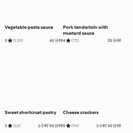
Vegetable pasta sauce
Pork tenderloin with
mustard sauce
5
(129)
40 分钟
4
(72)
35 分钟
Sweet shortcrust pastry
Cheese crackers
5
(10)
1小时 50 分钟
5
(94)
2小时 30 分钟