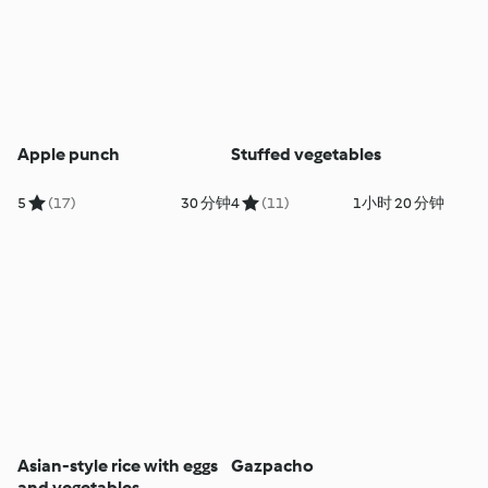
Apple punch
Stuffed vegetables
5
(17)
30 分钟
4
(11)
1小时 20 分钟
Asian-style rice with eggs
Gazpacho
and vegetables