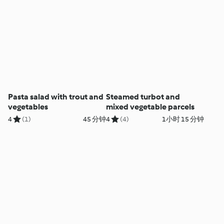
Pasta salad with trout and
Steamed turbot and
vegetables
mixed vegetable parcels
4
(1)
45 分钟
4
(4)
1小时 15 分钟