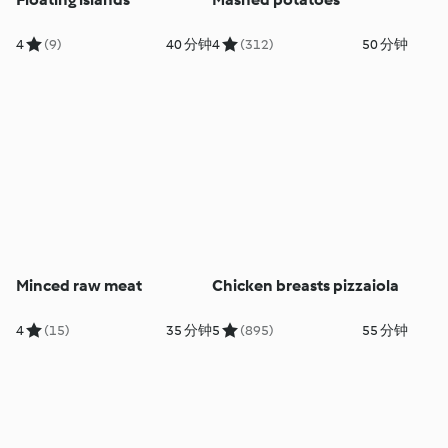
4
(9)
40 分钟
4
(312)
50 分钟
Minced raw meat
Chicken breasts pizzaiola
4
(15)
35 分钟
5
(895)
55 分钟