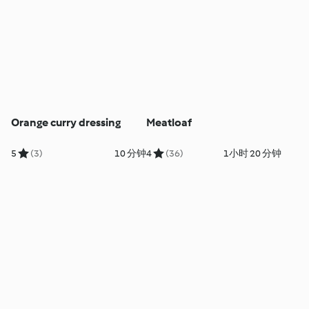
Orange curry dressing
Meatloaf
5
(3)
10 分钟
4
(36)
1小时 20 分钟