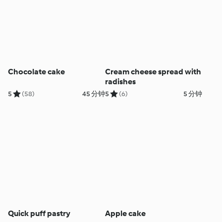
Chocolate cake
Cream cheese spread with
radishes
5
(58)
45 分钟
5
(6)
5 分钟
Quick puff pastry
Apple cake