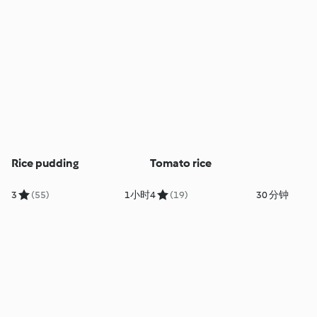
Rice pudding
Tomato rice
3
(55)
1小时
4
(19)
30 分钟