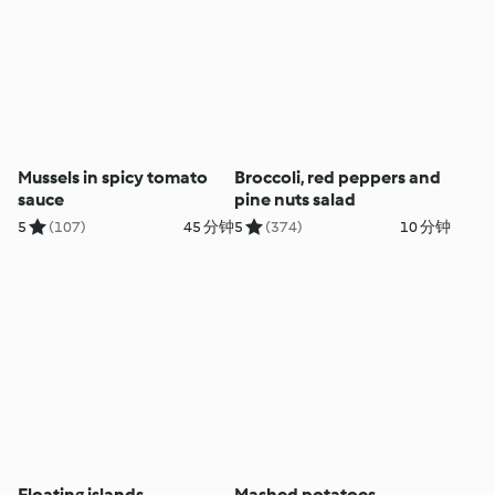
Mussels in spicy tomato
Broccoli, red peppers and
sauce
pine nuts salad
5
(107)
45 分钟
5
(374)
10 分钟
Floating islands
Mashed potatoes