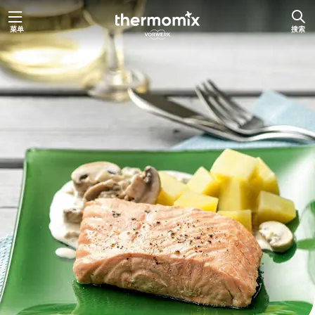
跳
菜单
搜索
至
主
要
内
容