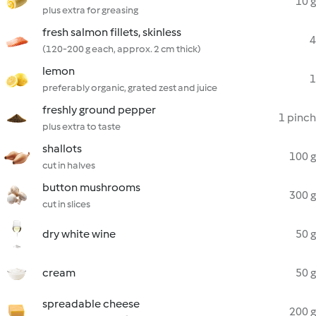
10 g
plus extra for greasing
fresh salmon fillets, skinless
4
(120-200 g each, approx. 2 cm thick)
lemon
1
preferably organic, grated zest and juice
freshly ground pepper
1 pinch
plus extra to taste
shallots
100 g
cut in halves
button mushrooms
300 g
cut in slices
dry white wine
50 g
cream
50 g
spreadable cheese
200 g