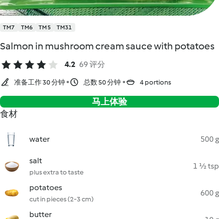
TM7
TM6
TM5
TM31
Salmon in mushroom cream sauce with potatoes
4.2
69 评分
准备工作 30 分钟
总数 50 分钟
4 portions
马上体验
食材
water
500 g
salt
1 ½ tsp
plus extra to taste
potatoes
600 g
cut in pieces (2-3 cm)
butter