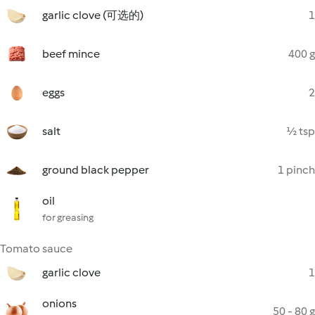
garlic clove (可选的)
1
beef mince
400 g
eggs
2
salt
½ tsp
ground black pepper
1 pinch
oil
for greasing
Tomato sauce
garlic clove
1
onions
50 - 80 g