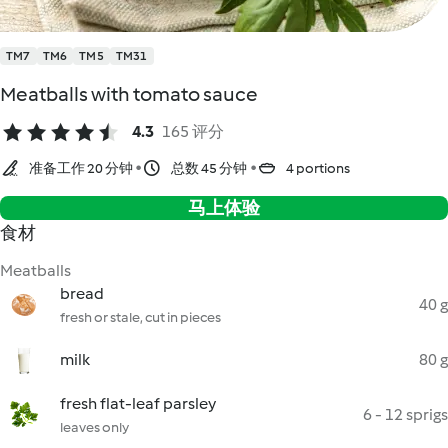
TM7
TM6
TM5
TM31
Meatballs with tomato sauce
4.3
165 评分
准备工作 20 分钟
总数 45 分钟
4 portions
马上体验
食材
Meatballs
bread
40 g
fresh or stale, cut in pieces
milk
80 g
fresh flat-leaf parsley
6 - 12 sprigs
leaves only