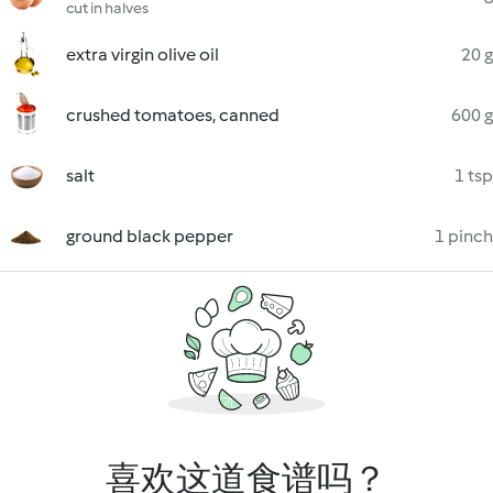
cut in halves
extra virgin olive oil
20 g
crushed tomatoes, canned
600 g
salt
1 tsp
ground black pepper
1 pinch
喜欢这道食谱吗？