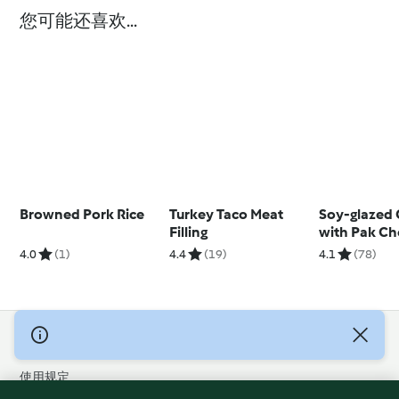
您可能还喜欢...
Browned Pork Rice
Turkey Taco Meat
Soy-glazed
Filling
with Pak Ch
4.0
(1)
4.4
(19)
4.1
(78)
© 版权 2026
使用规定