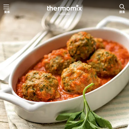
跳
菜单
搜索
至
主
要
内
容