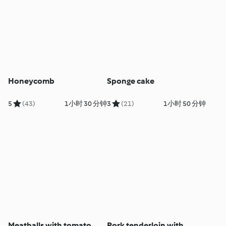
Honeycomb
Sponge cake
5
(43)
1小时 30 分钟
3
(21)
1小时 50 分钟
Meatballs with tomato
Pork tenderloin with