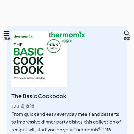
跳
菜单
搜索
至
主
要
内
容
The Basic Cookbook
133 道食谱
From quick and easy everyday meals and desserts
to impressive dinner party dishes, this collection of
recipes will start you on your Thermomix® TM6