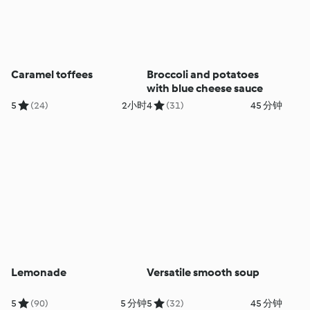
Caramel toffees
Broccoli and potatoes
with blue cheese sauce
5
(24)
2小时
4
(31)
45 分钟
Lemonade
Versatile smooth soup
5
(90)
5 分钟
5
(32)
45 分钟