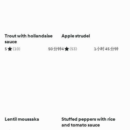
Trout with hollandaise
Apple strudel
sauce
5
(10)
50 分钟
4
(53)
1小时 45 分钟
Lentil moussaka
Stuffed peppers with rice
and tomato sauce