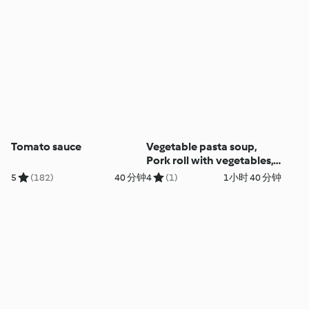
Tomato sauce
Vegetable pasta soup,
Pork roll with vegetables,
Puddings, Muffins
5
(182)
40 分钟
4
(1)
1小时 40 分钟