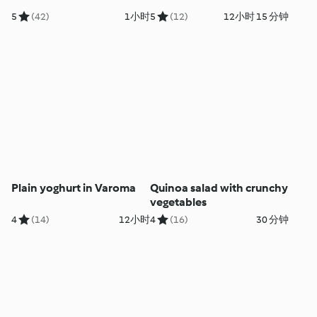
5
(42)
1小时
5
(12)
12小时 15 分钟
Plain yoghurt in Varoma
Quinoa salad with crunchy
vegetables
4
(14)
12小时
4
(16)
30 分钟