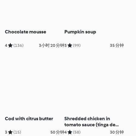
Chocolate mousse
Pumpkin soup
4
(136)
3小时 20 分钟
3
(99)
35 分钟
Cod with citrus butter
Shredded chicken in
tomato sauce (tinga de
pollo)
3
(15)
50 分钟
4
(58)
30 分钟