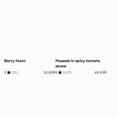
Berry foam
Mussels in spicy tomato
sauce
5
(31)
10 分钟
5
(107)
45 分钟