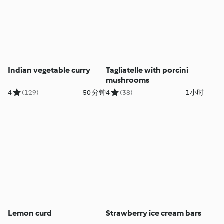
Indian vegetable curry
Tagliatelle with porcini
mushrooms
4
(129)
50 分钟
4
(38)
1小时
Lemon curd
Strawberry ice cream bars