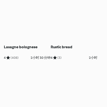
Lasagne bolognese
Rustic bread
4
(408)
2小时 30 分钟
4
(3)
2小时