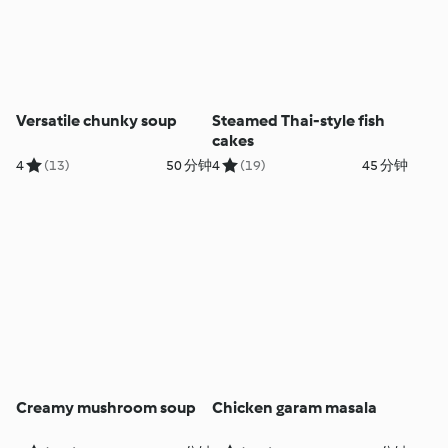
Versatile chunky soup
Steamed Thai-style fish
cakes
4
(13)
50 分钟
4
(19)
45 分钟
Creamy mushroom soup
Chicken garam masala