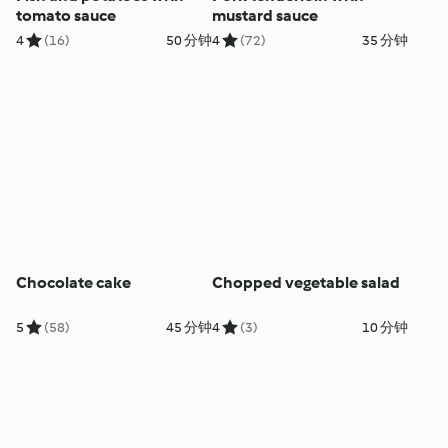
tomato sauce
mustard sauce
4
(16)
50 分钟
4
(72)
35 分钟
Chocolate cake
Chopped vegetable salad
5
(58)
45 分钟
4
(3)
10 分钟