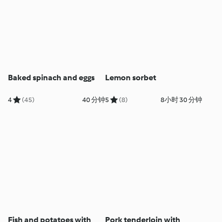
Baked spinach and eggs
Lemon sorbet
4
(45)
40 分钟
5
(8)
8小时 30 分钟
Fish and potatoes with
Pork tenderloin with