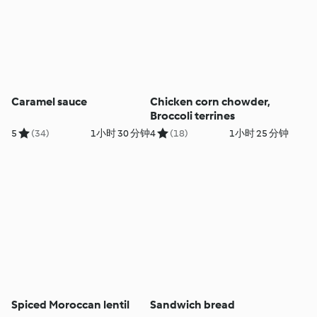
Caramel sauce
Chicken corn chowder,
Broccoli terrines
5
(34)
1小时 30 分钟
4
(18)
1小时 25 分钟
Spiced Moroccan lentil
Sandwich bread