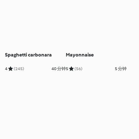
Spaghetti carbonara
Mayonnaise
4
(245)
40 分钟
5
(56)
5 分钟