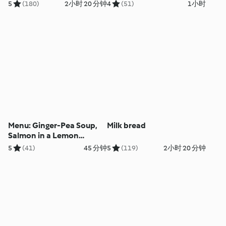
5
(180)
2小时 20 分钟
4
(51)
1小时
Menu: Ginger-Pea Soup,
Milk bread
Salmon in a Lemon
Marinade, Vegetables and
5
(41)
45 分钟
5
(119)
2小时 20 分钟
Potatoes