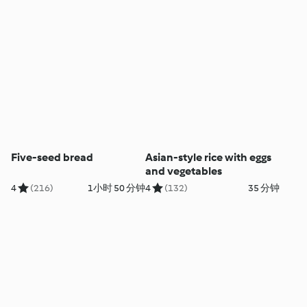
Five-seed bread
Asian-style rice with eggs
and vegetables
4
(216)
1小时 50 分钟
4
(132)
35 分钟