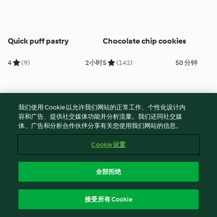
Quick puff pastry
Chocolate chip cookies
4
(9)
2小时
5
(142)
50 分钟
我们使用 Cookie 以允许我们网站的正常工作、个性化设计内
容和广告、提供社交媒体功能并分析流量。我们还同社交媒
体、广告和分析合作伙伴分享有关您使用我们网站的信息。
Cookie 设置
全部拒绝
Chocolate ice cream
Baguette
接受所有 Cookie
5
(181)
12小时
5
(46)
3小时 45 分钟