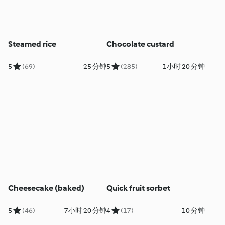
Steamed rice
Chocolate custard
5
(69)
25 分钟
5
(285)
1小时 20 分钟
Cheesecake (baked)
Quick fruit sorbet
5
(46)
7小时 20 分钟
4
(17)
10 分钟