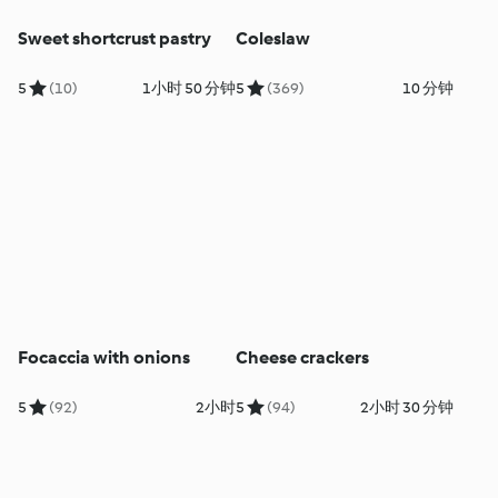
Sweet shortcrust pastry
Coleslaw
5
(10)
1小时 50 分钟
5
(369)
10 分钟
Focaccia with onions
Cheese crackers
5
(92)
2小时
5
(94)
2小时 30 分钟