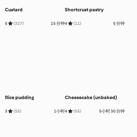
Custard
Shortcrust pastry
5
(327)
15 分钟
4
(11)
5 分钟
Rice pudding
Cheesecake (unbaked)
3
(55)
1小时
4
(55)
5小时 30 分钟