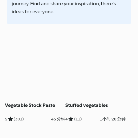
journey. Find and share your inspiration, there’s
ideas for everyone.
Vegetable Stock Paste
Stuffed vegetables
5
(301)
45 分钟
4
(11)
1小时 20 分钟