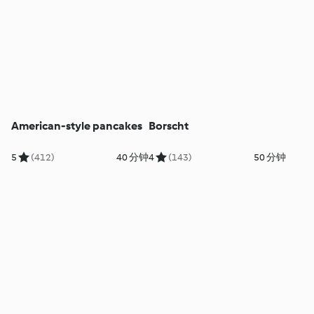
American-style pancakes
Borscht
5
(412)
40 分钟
4
(143)
50 分钟