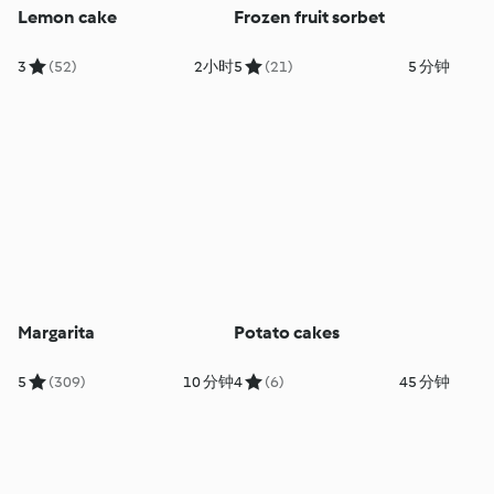
Lemon cake
Frozen fruit sorbet
3
(52)
2小时
5
(21)
5 分钟
Margarita
Potato cakes
5
(309)
10 分钟
4
(6)
45 分钟