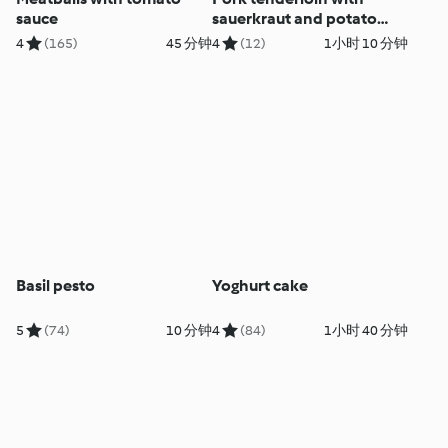
sauce
sauerkraut and potato
purée
4
(165)
45 分钟
4
(12)
1小时 10 分钟
Basil pesto
Yoghurt cake
5
(74)
10 分钟
4
(84)
1小时 40 分钟