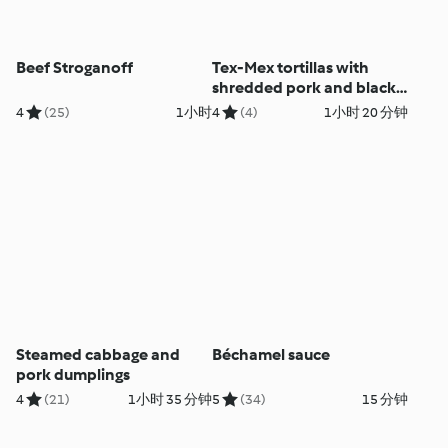
Beef Stroganoff
Tex-Mex tortillas with
shredded pork and black
beans
4
(25)
1小时
4
(4)
1小时 20 分钟
Steamed cabbage and
Béchamel sauce
pork dumplings
4
(21)
1小时 35 分钟
5
(34)
15 分钟