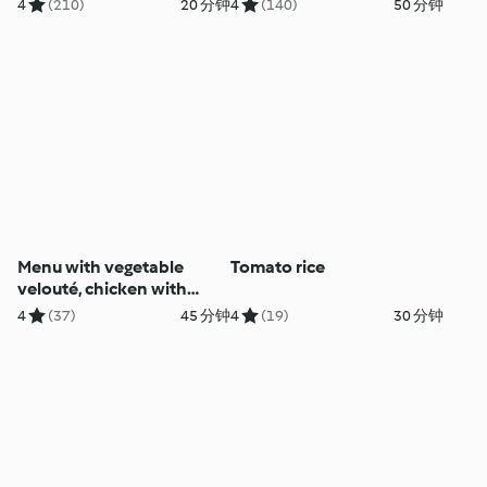
4
(210)
20 分钟
4
(140)
50 分钟
Menu with vegetable
Tomato rice
velouté, chicken with
mustard sauce and
4
(37)
45 分钟
4
(19)
30 分钟
steamed vegetables