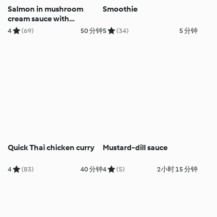
Salmon in mushroom
Smoothie
cream sauce with
potatoes
4
(69)
50 分钟
5
(34)
5 分钟
Quick Thai chicken curry
Mustard-dill sauce
4
(83)
40 分钟
4
(5)
2小时 15 分钟