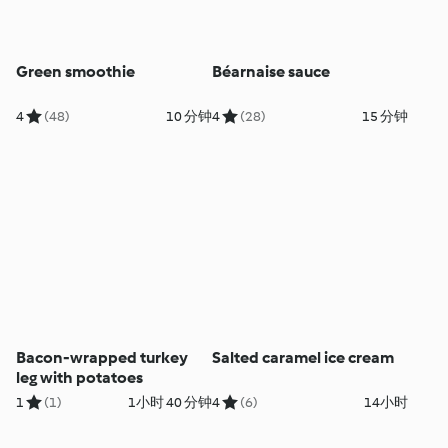
Green smoothie
Béarnaise sauce
4
(48)
10 分钟
4
(28)
15 分钟
Bacon-wrapped turkey
Salted caramel ice cream
leg with potatoes
1
(1)
1小时 40 分钟
4
(6)
14小时