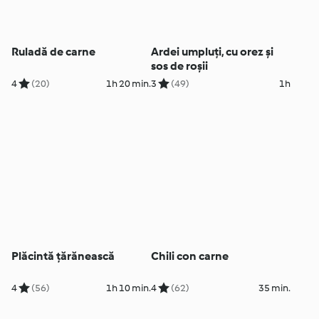
Ruladă de carne
Ardei umpluți, cu orez și
sos de roșii
4
(20)
1h 20 min.
3
(49)
1h
Plăcintă țărănească
Chili con carne
4
(56)
1h 10 min.
4
(62)
35 min.