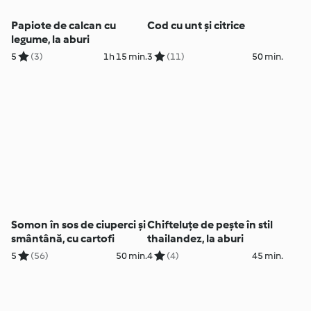
Papiote de calcan cu
Cod cu unt și citrice
legume, la aburi
5
(3)
1h 15 min.
3
(11)
50 min.
Somon în sos de ciuperci și
Chifteluțe de pește în stil
smântână, cu cartofi
thailandez, la aburi
5
(56)
50 min.
4
(4)
45 min.