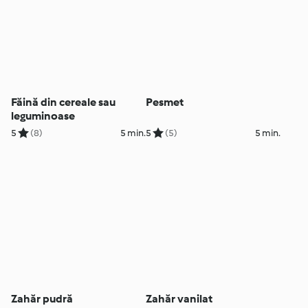
Făină din cereale sau
Pesmet
leguminoase
5
(8)
5 min.
5
(5)
5 min.
Zahăr pudră
Zahăr vanilat