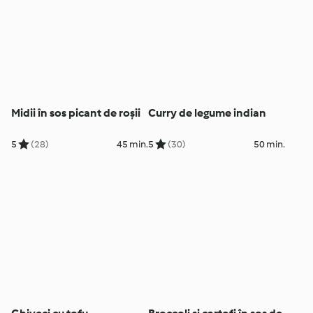
Midii în sos picant de roșii
Curry de legume indian
5
(28)
45 min.
5
(30)
50 min.