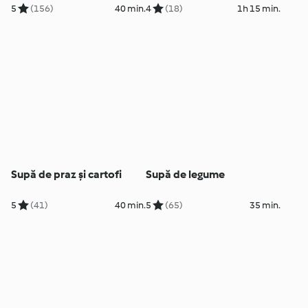
5
(156)
40 min.
4
(18)
1h 15 min.
Supă de praz și cartofi
Supă de legume
5
(41)
40 min.
5
(65)
35 min.