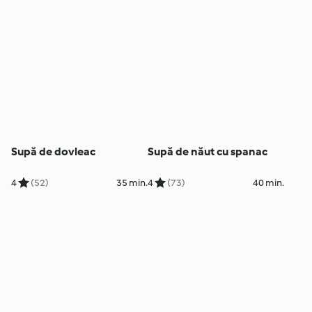
Supă de dovleac
Supă de năut cu spanac
4
(52)
35 min.
4
(73)
40 min.