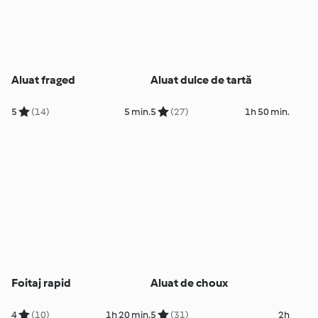
Aluat fraged
Aluat dulce de tartă
5
(14)
5 min.
5
(27)
1h 50 min.
Foitaj rapid
Aluat de choux
4
(10)
1h 20 min.
5
(31)
2h