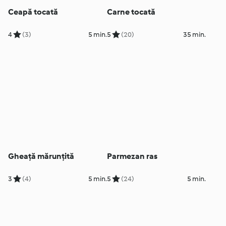
Ceapă tocată
Carne tocată
4
(3)
5 min.
5
(20)
35 min.
Gheață mărunțită
Parmezan ras
3
(4)
5 min.
5
(24)
5 min.