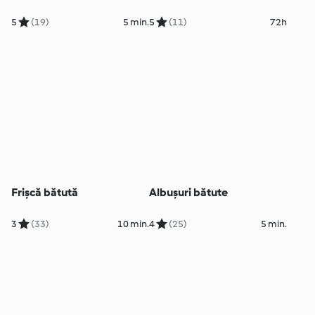
5
(19)
5 min.
5
(11)
72h
Frișcă bătută
Albușuri bătute
3
(33)
10 min.
4
(25)
5 min.