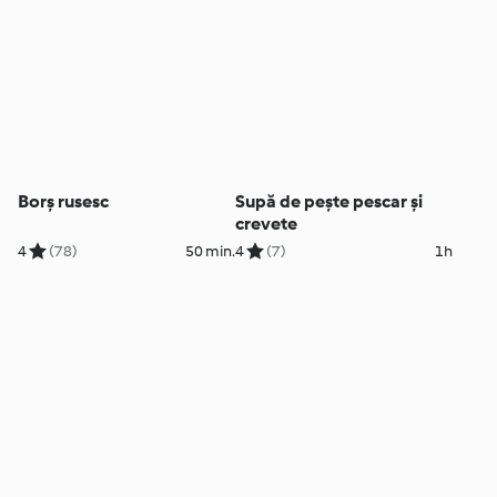
Borș rusesc
Supă de pește pescar și
crevete
4
(78)
50 min.
4
(7)
1h