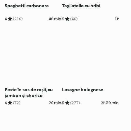
Spaghetti carbonara
Tagliatelle cu hribi
4
(210)
40 min.
5
(40)
1h
Paste în sos de roșii, cu
Lasagne bolognese
jambon și chorizo
4
(72)
20 min.
5
(277)
2h 30 min.