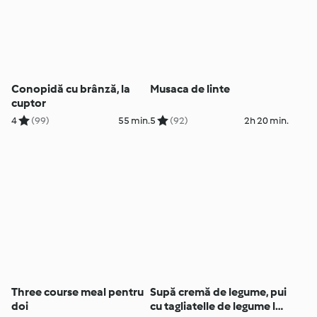
Conopidă cu brânză, la
Musaca de linte
cuptor
4
(99)
55 min.
5
(92)
2h 20 min.
Three course meal pentru
Supă cremă de legume, pui
doi
cu tagliatelle de legume la