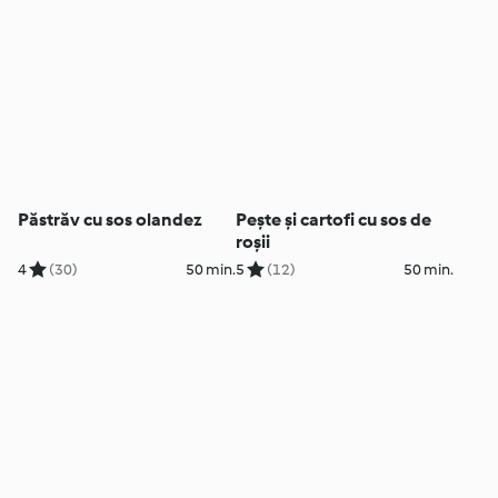
Păstrăv cu sos olandez
Pește și cartofi cu sos de
roșii
4
(30)
50 min.
5
(12)
50 min.