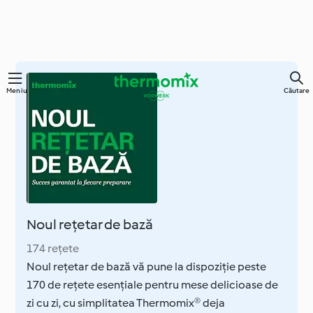
Sari
Meniu
Căutare
la
conținutul
principal
Noul rețetar de bază
174 rețete
Noul rețetar de bază vă pune la dispoziție peste
170 de rețete esențiale pentru mese delicioase de
zi cu zi, cu simplitatea Thermomix® deja