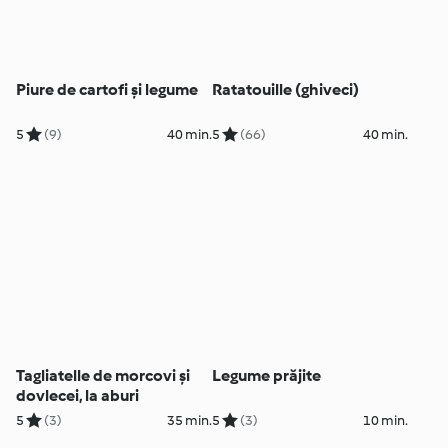
Piure de cartofi și legume
Ratatouille (ghiveci)
5
(9)
40 min.
5
(66)
40 min.
Tagliatelle de morcovi și
Legume prăjite
dovlecei, la aburi
5
(3)
35 min.
5
(3)
10 min.