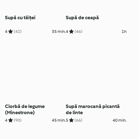
Supă cu tăiței
Supă de ceapă
4
(42)
35 min.
4
(46)
1h
Ciorbă de legume
Supă marocană picantă
(Minestrone)
de linte
4
(90)
45 min.
5
(66)
40 min.