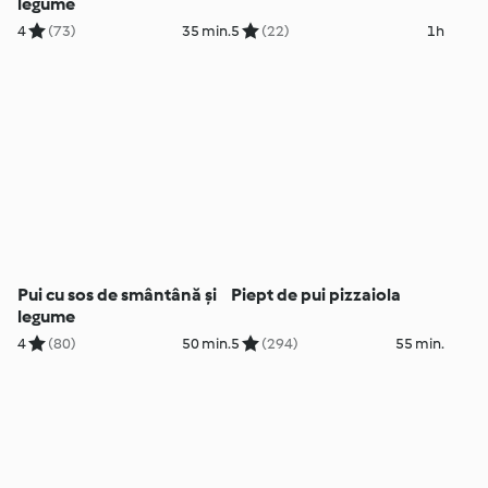
legume
4
(73)
35 min.
5
(22)
1h
Pui cu sos de smântână și
Piept de pui pizzaiola
legume
4
(80)
50 min.
5
(294)
55 min.