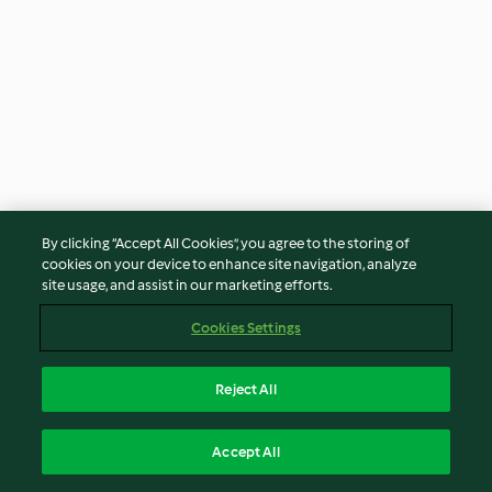
Biscuiți cu brânză
Plăcintă cu ciuperci
By clicking “Accept All Cookies”, you agree to the storing of
cookies on your device to enhance site navigation, analyze
5
(80)
2h 30 min.
5
(44)
1h 40 min.
site usage, and assist in our marketing efforts.
Cookies Settings
Reject All
Accept All