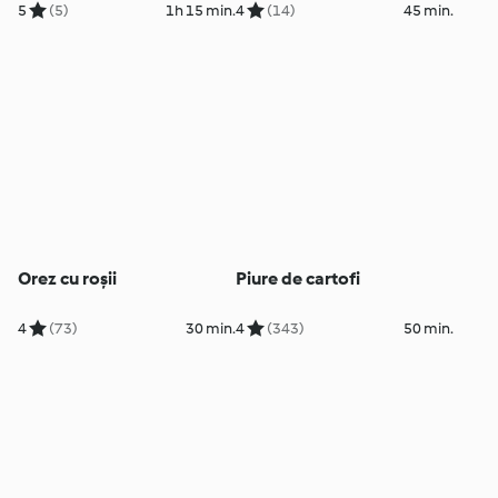
aburi și sos de muștar
5
(5)
1h 15 min.
4
(14)
45 min.
Orez cu roșii
Piure de cartofi
4
(73)
30 min.
4
(343)
50 min.