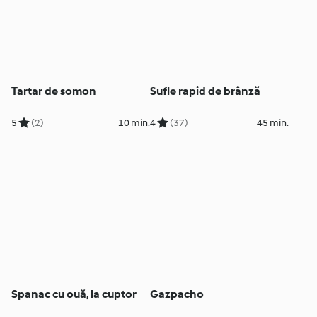
Tartar de somon
Sufle rapid de brânză
5
(2)
10 min.
4
(37)
45 min.
Spanac cu ouă, la cuptor
Gazpacho