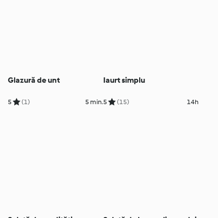
Glazură de unt
Iaurt simplu
5
(1)
5 min.
5
(15)
14h