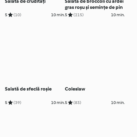
Salată de crudități
Salată de broccoli cu ardei
gras roșu și semințe de pin
5
(10)
10 min.
5
(215)
10 min.
Salată de sfeclă roșie
Coleslaw
5
(39)
10 min.
5
(83)
10 min.