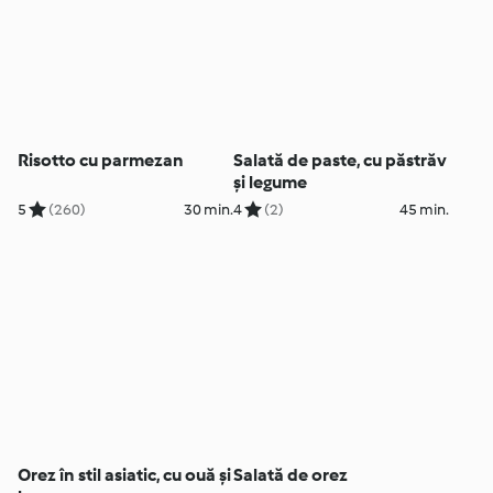
Risotto cu parmezan
Salată de paste, cu păstrăv
și legume
5
(260)
30 min.
4
(2)
45 min.
Orez în stil asiatic, cu ouă și
Salată de orez