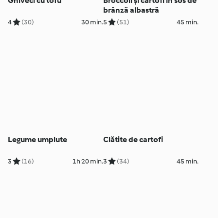
Ghiveci cu tofu
Broccoli și cartofi în sos de
brânză albastră
4
(30)
30 min.
5
(51)
45 min.
Legume umplute
Clătite de cartofi
3
(16)
1h 20 min.
3
(34)
45 min.