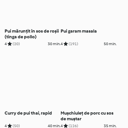
Pui mărunțit în sos de roșii
Pui garam masala
(tinga de pollo)
4
(20)
30 min.
4
(191)
50 min.
Curry de pui thai, rapid
Mușchiuleț de porc cu sos
de muștar
4
(50)
40 min.
4
(126)
35 min.