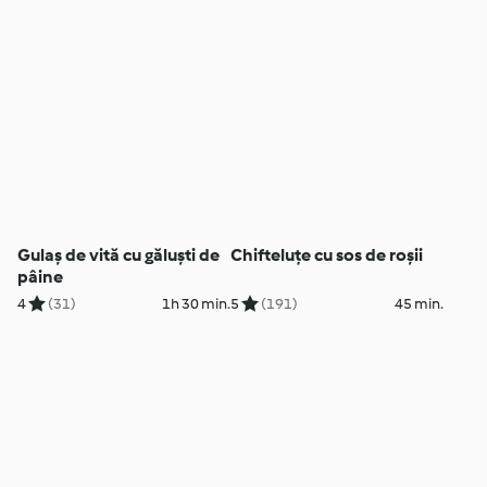
Gulaș de vită cu găluști de
Chifteluțe cu sos de roșii
pâine
4
(31)
1h 30 min.
5
(191)
45 min.