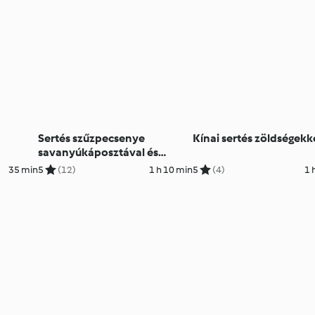
Sertés szűzpecsenye
Kínai sertés zöldségekk
savanyúkáposztával és
burgonyapürével
35 min
5
(12)
1 h 10 min
5
(4)
1 