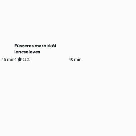
Fűszeres marokkói
lencseleves
45 min
4
(10)
40 min