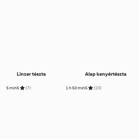
Linzer tészta
Alap kenyértészta
5 min
5
(7)
1 h 50 min
5
(23)