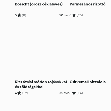
Borscht (orosz céklaleves)
Parmezános rizottó
5
(8)
50 min
5
(26)
Rizs ázsiai módon tojásokkal
Csirkemell pizzaiola
és zöldségekkel
4
(12)
35 min
5
(14)