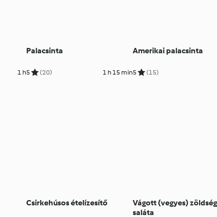
Palacsinta
Amerikai palacsinta
1 h
5
(20)
1 h 15 min
5
(15)
Csirkehúsos ételízesítő
Vágott (vegyes) zöldség
saláta