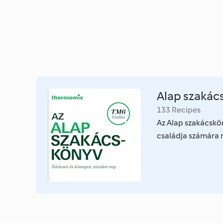
Alap szakác
133 Recipes
Az Alap szakácskö
családja számára 