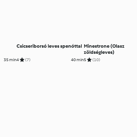
Csicseriborsó leves spenóttal
Minestrone (Olasz
zöldségleves)
35 min
4
(7)
40 min
5
(10)