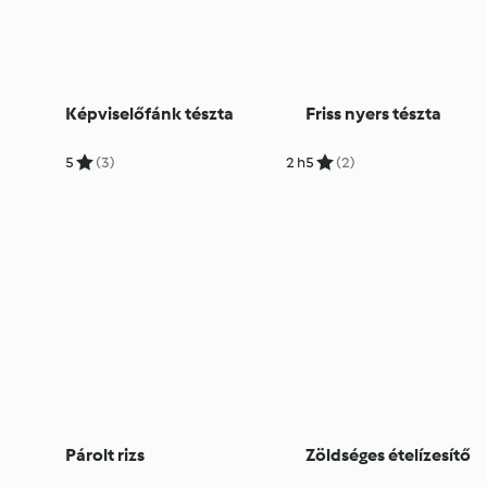
Képviselőfánk tészta
Friss nyers tészta
5
(3)
2 h
5
(2)
Párolt rizs
Zöldséges ételízesítő