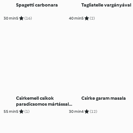
Spagetti carbonara
Tagliatelle vargányával
30 min
5
(16)
40 min
5
(2)
Csirkemell csíkok
Csirke garam masala
paradicsomos mártással
(tinga de pollo)
55 min
5
(1)
30 min
4
(12)