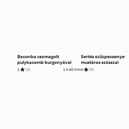
Baconba csomagolt
Sertés szűzpecsenye
pulykacomb burgonyával
mustáros szósszal
1
(2)
1 h 40 min
4
(9)