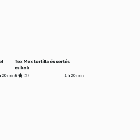
el
Tex Mex tortilla és sertés
csíkok
h 20 min
5
(2)
1 h 20 min