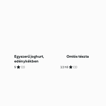
Egyszerű joghurt,
Omlós tészta
edénykékben
5
(2)
12 h
5
(2)