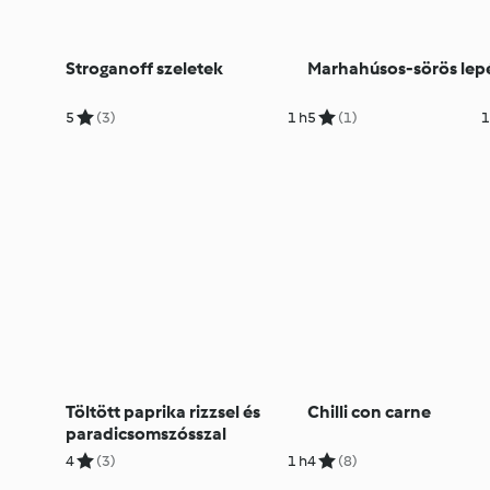
Stroganoff szeletek
Marhahúsos-sörös lep
5
(3)
1 h
5
(1)
1
Töltött paprika rizzsel és
Chilli con carne
paradicsomszósszal
4
(3)
1 h
4
(8)