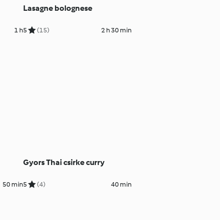
Lasagne bolognese
1 h
5
(15)
2 h 30 min
Gyors Thai csirke curry
50 min
5
(4)
40 min