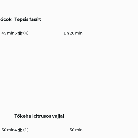
bócok
Tepsis fasírt
45 min
5
(4)
1 h 20 min
s
Tőkehal citrusos vajjal
50 min
4
(1)
50 min