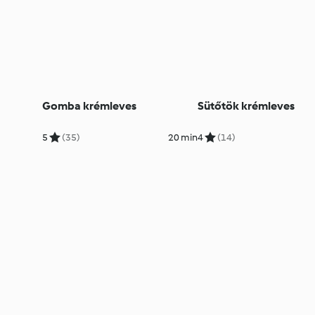
Gomba krémleves
Sütőtök krémleves
5
(35)
20 min
4
(14)