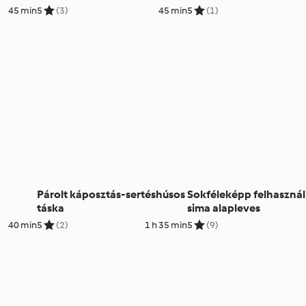
45 min
5
(3)
45 min
5
(1)
Párolt káposztás-sertéshúsos
Sokféleképp felhaszná
táska
sima alapleves
40 min
5
(2)
1 h 35 min
5
(9)