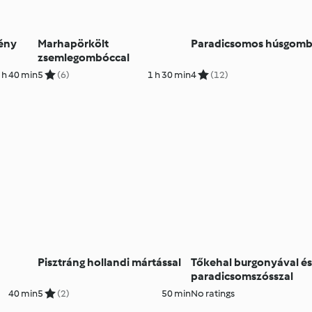
ény
Marhapörkölt
Paradicsomos húsgom
zsemlegombóccal
 h 40 min
5
(6)
1 h 30 min
4
(12)
Pisztráng hollandi mártással
Tőkehal burgonyával é
paradicsomszósszal
40 min
5
(2)
50 min
No ratings