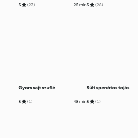
5
(23)
25 min
5
(28)
Gyors sajt szuflé
Sült spenótos tojás
5
(1)
45 min
5
(1)