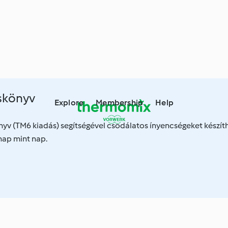
skönyv
Explore
Membership
Help
nyv (TM6 kiadás) segítségével csodálatos ínyencségeket készít
nap mint nap.