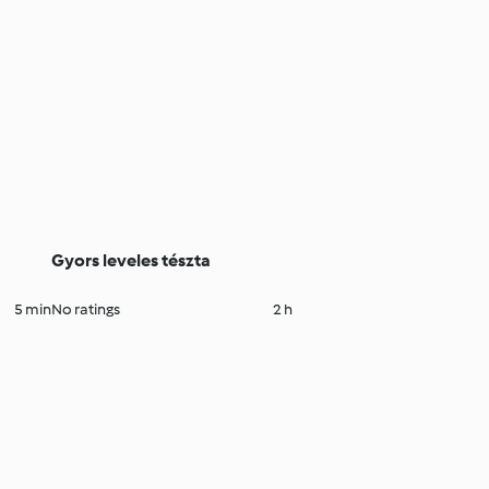
Gyors leveles tészta
5 min
No ratings
2 h