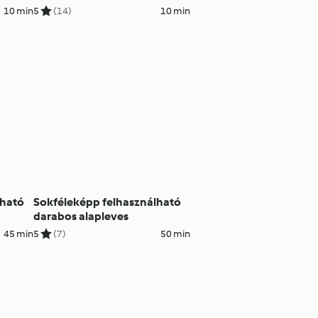
10 min
5
(14)
10 min
lható
Sokféleképp felhasználható
darabos alapleves
45 min
5
(7)
50 min