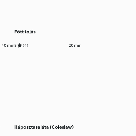
Főtt tojás
40 min
5
(4)
20 min
Káposztasaláta (Coleslaw)