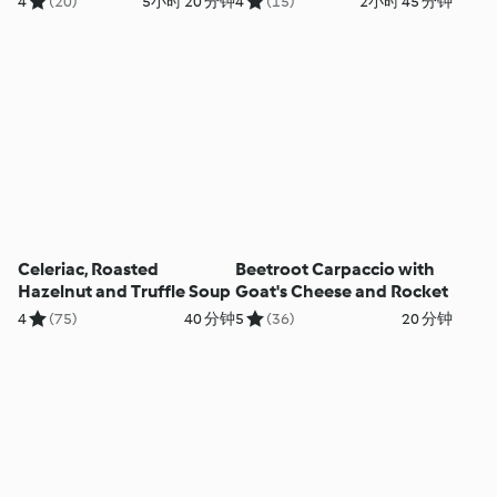
4
(20)
5小时 20 分钟
4
(15)
2小时 45 分钟
Celeriac, Roasted
Beetroot Carpaccio with
Hazelnut and Truffle Soup
Goat's Cheese and Rocket
4
(75)
40 分钟
5
(36)
20 分钟