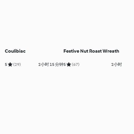
Coulibiac
Festive Nut Roast Wreath
5
(29)
2小时 15 分钟
5
(67)
2小时