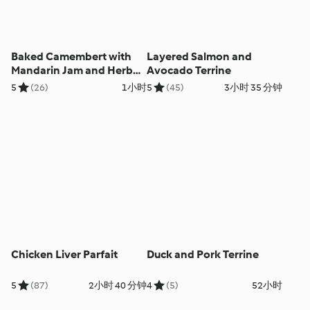
Baked Camembert with
Layered Salmon and
Mandarin Jam and Herb
Avocado Terrine
Crackers
5
(26)
1小时
5
(45)
3小时 35 分钟
Chicken Liver Parfait
Duck and Pork Terrine
5
(87)
2小时 40 分钟
4
(5)
52小时