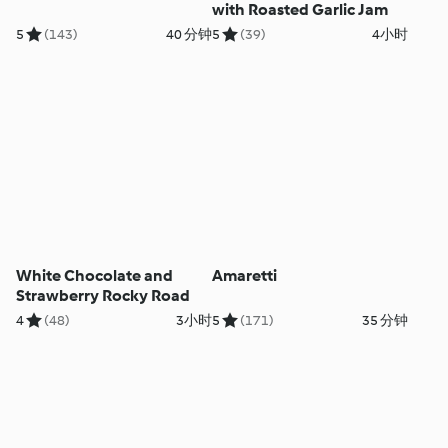
with Roasted Garlic Jam
5
(143)
40 分钟
5
(39)
4小时
White Chocolate and
Amaretti
Strawberry Rocky Road
4
(48)
3小时
5
(171)
35 分钟