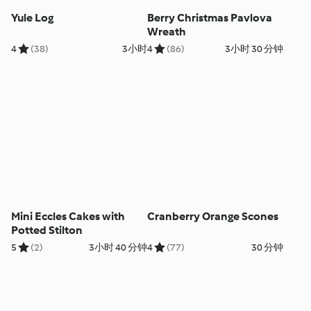
Yule Log
Berry Christmas Pavlova
Wreath
4
(38)
3小时
4
(86)
3小时 30 分钟
Mini Eccles Cakes with
Cranberry Orange Scones
Potted Stilton
5
(2)
3小时 40 分钟
4
(77)
30 分钟