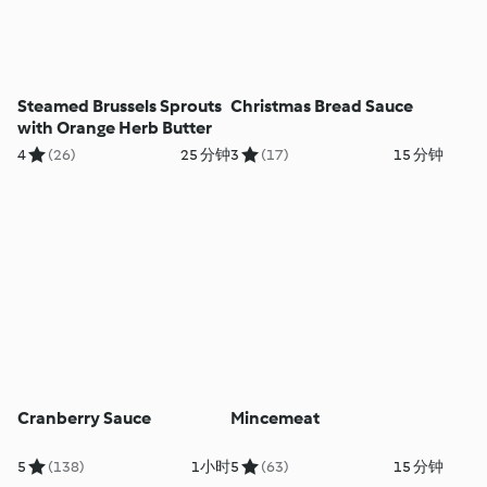
Steamed Brussels Sprouts
Christmas Bread Sauce
with Orange Herb Butter
4
(26)
25 分钟
3
(17)
15 分钟
Cranberry Sauce
Mincemeat
5
(138)
1小时
5
(63)
15 分钟