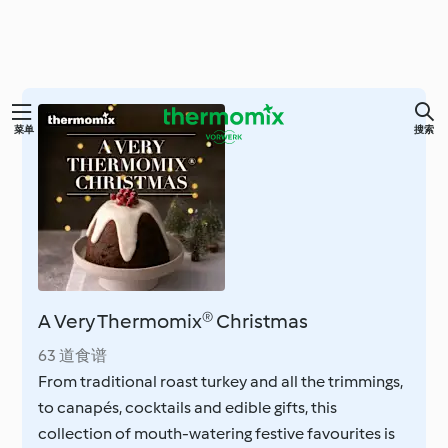
跳
菜单
搜索
至
主
要
内
容
A Very Thermomix® Christmas
63 道食谱
From traditional roast turkey and all the trimmings,
to canapés, cocktails and edible gifts, this
collection of mouth-watering festive favourites is