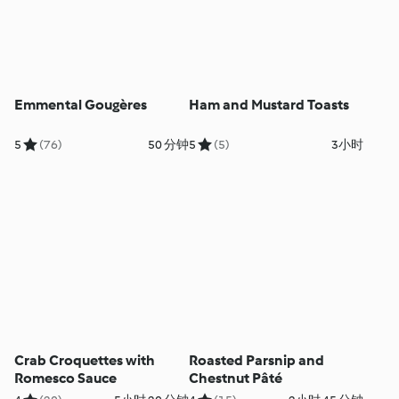
Emmental Gougères
Ham and Mustard Toasts
5
(76)
50 分钟
5
(5)
3小时
Crab Croquettes with
Roasted Parsnip and
Romesco Sauce
Chestnut Pâté