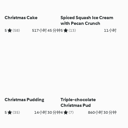
Christmas Cake
Spiced Squash Ice Cream
with Pecan Crunch
5
(58)
517小时 45 分钟
5
(13)
11小时
Christmas Pudding
Triple-chocolate
Christmas Pud
5
(35)
14小时 30 分钟
4
(7)
860小时 30 分钟