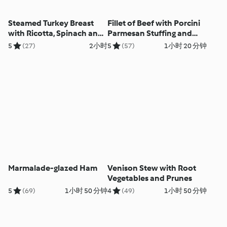
Steamed Turkey Breast
Fillet of Beef with Porcini
with Ricotta, Spinach and
Parmesan Stuffing and
Walnut Filling
Red Wine Gravy
5
(27)
2小时
5
(57)
1小时 20 分钟
Marmalade-glazed Ham
Venison Stew with Root
Vegetables and Prunes
5
(69)
1小时 50 分钟
4
(49)
1小时 50 分钟