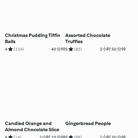
Christmas Pudding Tiffin
Assorted Chocolate
Balls
Truffles
4
(124)
40 分钟
5
(82)
2小时 50 分钟
Candied Orange and
Gingerbread People
Almond Chocolate Slice
4
(14)
2小时 10 分钟
5
(88)
1小时 30 分钟