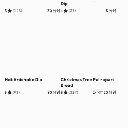
Dip
5
(123)
30 分钟
4
(31)
5 分钟
Hot Artichoke Dip
Christmas Tree Pull-apart
Bread
5
(93)
30 分钟
5
(317)
2小时 20 分钟