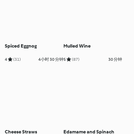
Spiced Eggnog
Mulled Wine
4
(31)
4小时 30 分钟
5
(87)
30 分钟
Cheese Straws
Edamame and Spinach