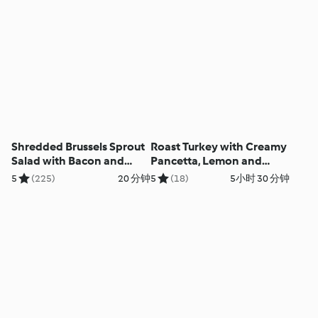
Shredded Brussels Sprout
Roast Turkey with Creamy
Salad with Bacon and
Pancetta, Lemon and
Cranberries
Herb Stuffing
5
(225)
20 分钟
5
(18)
5小时 30 分钟