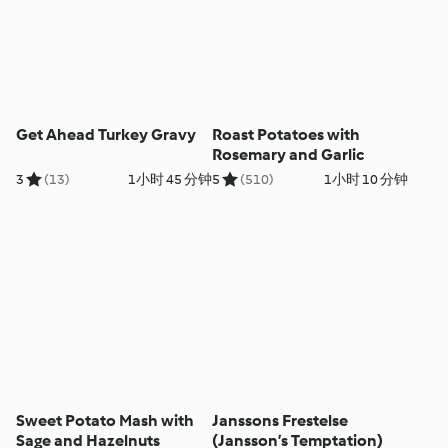
Get Ahead Turkey Gravy
Roast Potatoes with
Rosemary and Garlic
3
(13)
1小时 45 分钟
5
(510)
1小时 10 分钟
Sweet Potato Mash with
Janssons Frestelse
Sage and Hazelnuts
(Jansson’s Temptation)