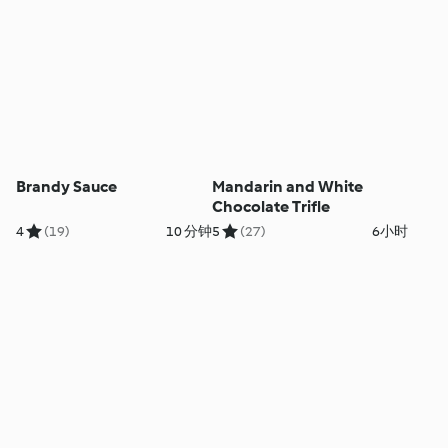
Brandy Sauce
Mandarin and White
Chocolate Trifle
4
(19)
10 分钟
5
(27)
6小时