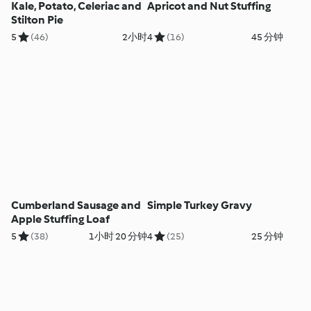
Kale, Potato, Celeriac and
Apricot and Nut Stuffing
Stilton Pie
5
(46)
2小时
4
(16)
45 分钟
Cumberland Sausage and
Simple Turkey Gravy
Apple Stuffing Loaf
5
(38)
1小时 20 分钟
4
(25)
25 分钟