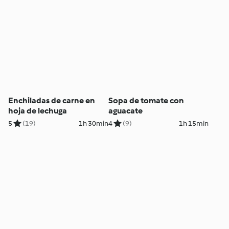
Enchiladas de carne en
Sopa de tomate con
hoja de lechuga
aguacate
5
(19)
1h 30min
4
(9)
1h 15min