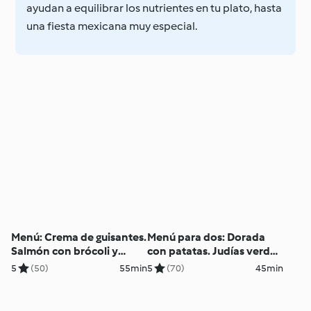
ayudan a equilibrar los nutrientes en tu plato, hasta
una fiesta mexicana muy especial.
Menú: Crema de guisantes.
Menú para dos: Dorada
Salmón con brócoli y
con patatas. Judías verdes
patatas
y salsa de tomate
5
(50)
55min
5
(70)
45min