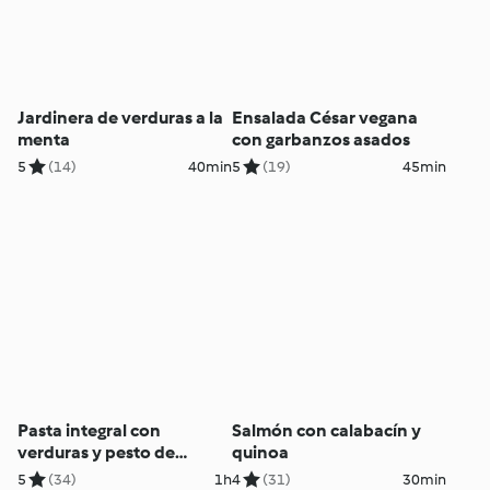
Jardinera de verduras a la
Ensalada César vegana
menta
con garbanzos asados
5
(14)
40min
5
(19)
45min
Pasta integral con
Salmón con calabacín y
verduras y pesto de
quinoa
tomate
5
(34)
1h
4
(31)
30min