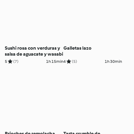
Sushi rosa con verduras y
Galletas lazo
salsa de aguacate y wasabi
5
(7)
1h 15min
4
(5)
1h 30min
Brioches de remolacha
Tarta crumble de