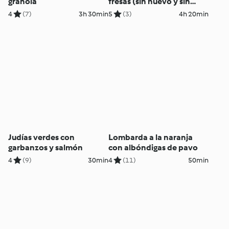
granola
fresas (sin huevo y sin
lácteos)
4
(7)
3h 30min
5
(3)
4h 20min
Judías verdes con
Lombarda a la naranja
garbanzos y salmón
con albóndigas de pavo
4
(9)
30min
4
(11)
50min