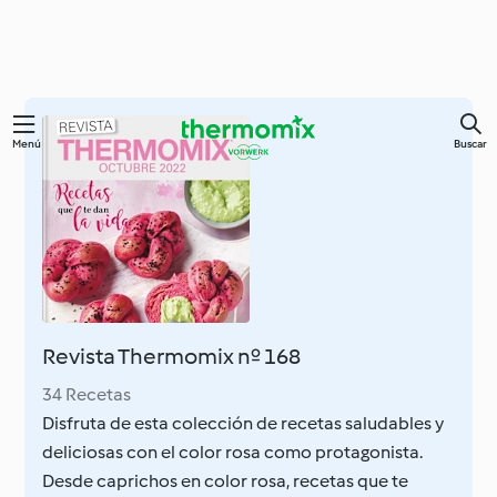
Ir
Menú
Buscar
al
contenido
principal
Revista Thermomix nº 168
34 Recetas
Disfruta de esta colección de recetas saludables y
deliciosas con el color rosa como protagonista.
Desde caprichos en color rosa, recetas que te