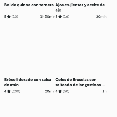
Bol de quinoa con ternera
Ajos crujientes y aceite de
ajo
5
(10)
1h 30min
5
(16)
20min
Brócoli dorado con salsa
Coles de Bruselas con
de atún
salteado de langostinos y
verduras
4
(200)
20min
4
(50)
1h