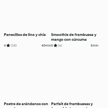
Panecillos de lino y chía
Smoothie de frambuesa y
mango con cúrcuma
4
(18)
40min
5
(6)
5min
Postre de arándanos con
Parfait de frambuesas y