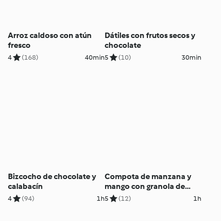
Arroz caldoso con atún
Dátiles con frutos secos y
fresco
chocolate
4
(168)
40min
5
(10)
30min
Bizcocho de chocolate y
Compota de manzana y
calabacín
mango con granola de
quinoa
4
(94)
1h
5
(12)
1h