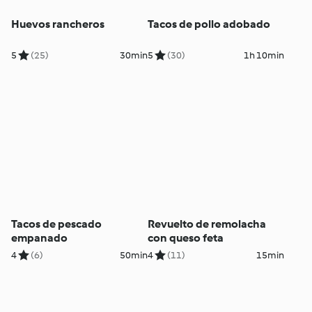
Huevos rancheros
Tacos de pollo adobado
5
(25)
30min
5
(30)
1h 10min
Tacos de pescado
Revuelto de remolacha
empanado
con queso feta
4
(6)
50min
4
(11)
15min