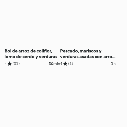
Bol de arroz de coliflor,
Pescado, mariscos y
lomo de cerdo y verduras
verduras asadas con arroz
integral
4
(31)
30min
4
(1)
1h