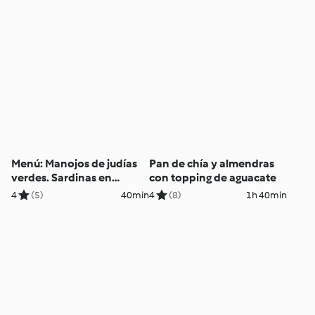
Menú: Manojos de judías
Pan de chía y almendras
verdes. Sardinas en
con topping de aguacate
papillote
4
(5)
40min
4
(8)
1h 40min