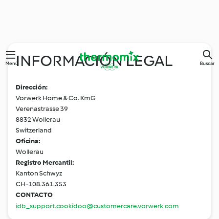
INFORMACIÓN LEGAL
Menú
Buscar
Dirección:
Vorwerk Home & Co. KmG
Verenastrasse 39
8832 Wollerau
Switzerland
Oficina:
Wollerau
Registro Mercantil:
Kanton Schwyz
CH-108.361.353
CONTACTO
idb_support.cookidoo@customercare.vorwerk.com