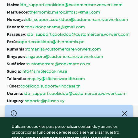
Malta:
idb_support.cookidoo@customercare.vorwerk.com
Marruecos:
thermomix.maroc.infos@gmail.com
Noruega:
idb_support.cookidoo@customercare.vorwerk.com
Panamá:
cookidoopanama@gmail.com
Paraguay:
idb_support.cookidoo@customercare.vorwerk.com
Perú:
soportecookidoo@thermomix.pe
Rumanía:
romania@customercare.vorwerk.com
Singapur:
singapore@customercare.vorwerk.com
Sudáfrica:
customercare@cookmate.co.za
Suecia:
info@simplecooking.se
Tailandia:
enquiry@kitchenworldth.com
Túnez:
cookidoo.support@inocasa.tn
Ucrania:
idb_support.cookidoo@customercare.vorwerk.com
Uruguay:
soporte@pilusen.uy
© Copyright 2026
Utilizamos cookies para personalizar contenido y anuncios,
Términos de uso
proporcionar funciones de redes sociales y analizar nuestro
Política de privacidad