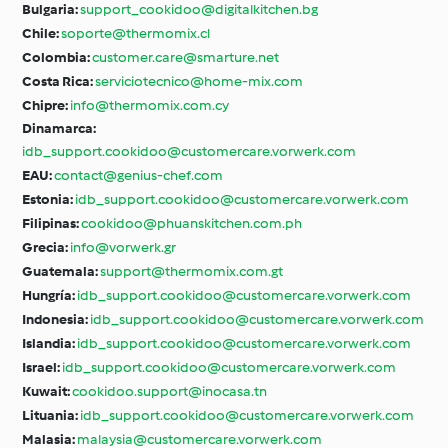
Bulgaria:
support_cookidoo@digitalkitchen.bg
Chile:
soporte@thermomix.cl
Colombia:
customer.care@smarture.net
Costa Rica:
serviciotecnico@home-mix.com
Chipre:
info@thermomix.com.cy
Dinamarca:
idb_support.cookidoo@customercare.vorwerk.com
EAU:
contact@genius-chef.com
Estonia:
idb_support.cookidoo@customercare.vorwerk.com
Filipinas:
cookidoo@phuanskitchen.com.ph
Grecia:
info@vorwerk.gr
Guatemala:
support@thermomix.com.gt
Hungría:
idb_support.cookidoo@customercare.vorwerk.com
Indonesia:
idb_support.cookidoo@customercare.vorwerk.com
Islandia:
idb_support.cookidoo@customercare.vorwerk.com
Israel:
idb_support.cookidoo@customercare.vorwerk.com
Kuwait:
cookidoo.support@inocasa.tn
Lituania:
idb_support.cookidoo@customercare.vorwerk.com
Malasia:
malaysia@customercare.vorwerk.com