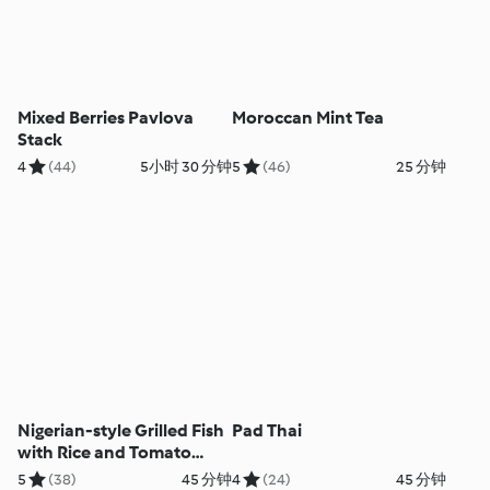
Mixed Berries Pavlova
Moroccan Mint Tea
Stack
4
(44)
5小时 30 分钟
5
(46)
25 分钟
Nigerian-style Grilled Fish
Pad Thai
with Rice and Tomato
Salad
5
(38)
45 分钟
4
(24)
45 分钟