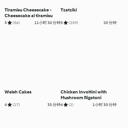
Tiramisu Cheesecake -
Tzatziki
Cheesecake al tiramisu
5
(56)
11小时 30 分钟
5
(259)
20 分钟
Welsh Cakes
Chicken Involtini with
Mushroom Rigatoni
4
(17)
35 分钟
4
(2)
1小时 30 分钟