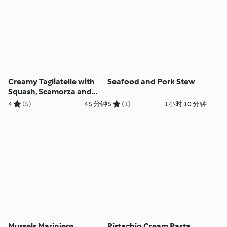
Creamy Tagliatelle with
Seafood and Pork Stew
Squash, Scamorza and
Pecorino
4
(5)
45 分钟
5
(1)
1小时 10 分钟
Mussels Mariniere
Pistachio Cream Pasta