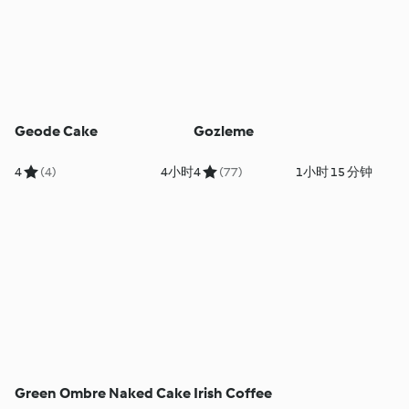
Geode Cake
Gozleme
4
(4)
4小时
4
(77)
1小时 15 分钟
Green Ombre Naked Cake
Irish Coffee