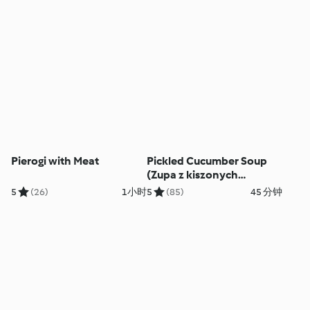
Pierogi with Meat
Pickled Cucumber Soup
(Zupa z kiszonych
ogórków)
5
(26)
1小时
5
(85)
45 分钟