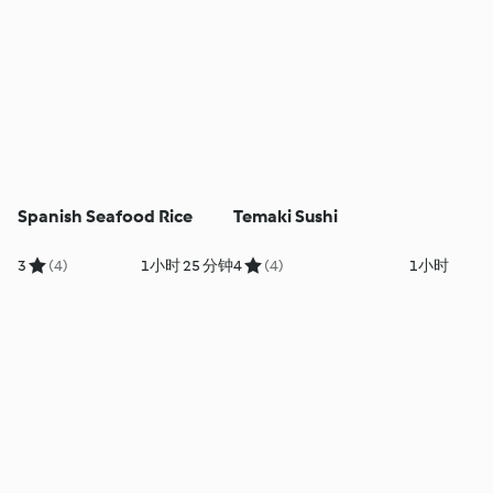
Spanish Seafood Rice
Temaki Sushi
3
(4)
1小时 25 分钟
4
(4)
1小时