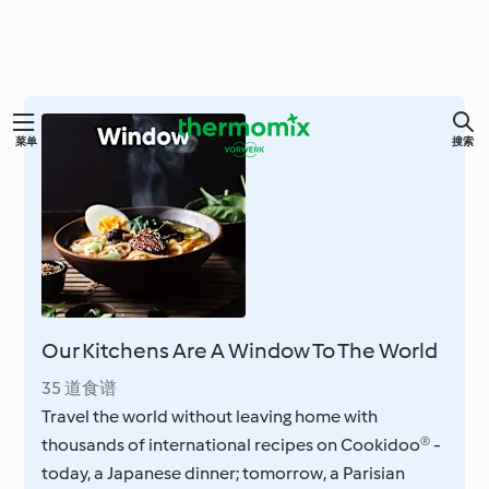
跳
菜单
搜索
至
主
要
内
容
Our Kitchens Are A Window To The World
35 道食谱
Travel the world without leaving home with
thousands of international recipes on Cookidoo® -
today, a Japanese dinner; tomorrow, a Parisian