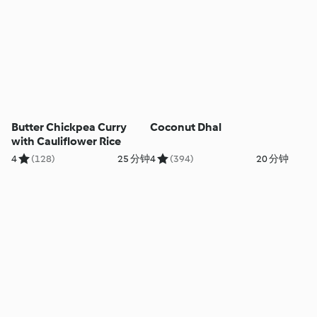
Butter Chickpea Curry
Coconut Dhal
with Cauliflower Rice
4
(128)
25 分钟
4
(394)
20 分钟