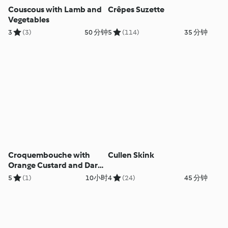
Couscous with Lamb and
Crêpes Suzette
Vegetables
3
(3)
50 分钟
5
(114)
35 分钟
Croquembouche with
Cullen Skink
Orange Custard and Dark
Chocolate
5
(1)
10小时
4
(24)
45 分钟