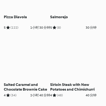
Pizza Diavola
Salmorejo
5
(122)
1小时 30 分钟
5
(8)
30 分钟
Salted Caramel and
Sirloin Steak with New
Chocolate Brownie Cake
Potatoes and Chimichurri
4
(34)
2小时 40 分钟
4
(48)
40 分钟