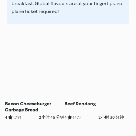
breakfast. Global flavours are at your fingertips, no
plane ticket required!
Bacon Cheeseburger
Beef Rendang
Garbage Bread
4
(79)
2小时 45 分钟
4
(47)
2小时 30 分钟