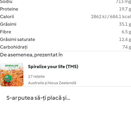
Sodiu
713 mg
Proteine
19.7 g
Calorii
2862 kJ / 684.1 kcal
Grăsimi
35.1 g
Fibre
6.5 g
Grăsimi saturate
12.4 g
Carbohidrați
74 g
De asemenea, prezentat în
Spiralize your life (TM5)
17 rețete
Australia și Noua Zeelandă
S-ar putea să-ți placă și...