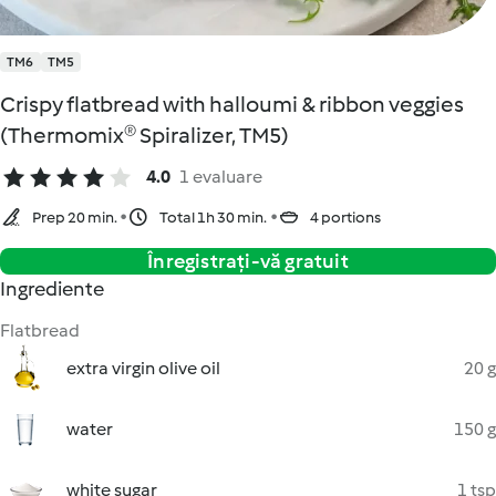
TM6
TM5
Crispy flatbread with halloumi & ribbon veggies
(Thermomix® Spiralizer, TM5)
4.0
1 evaluare
Prep 20 min.
Total 1h 30 min.
4 portions
Înregistrați-vă gratuit
Ingrediente
Flatbread
extra virgin olive oil
20 g
water
150 g
white sugar
1 tsp