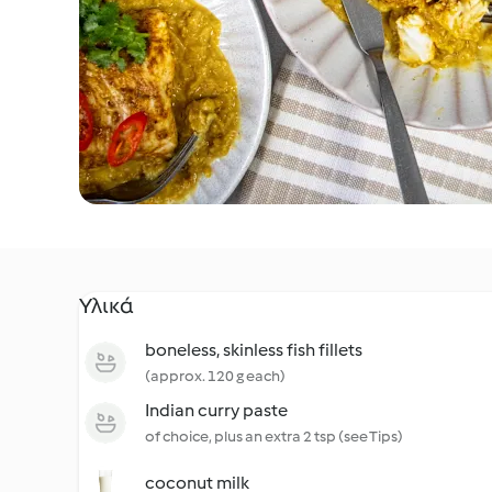
Υλικά
boneless, skinless fish fillets
(approx. 120 g each)
Indian curry paste
of choice, plus an extra 2 tsp (see Tips)
coconut milk