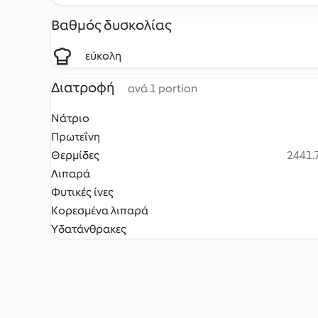
Βαθμός δυσκολίας
εύκολη
Διατροφή
ανά 1 portion
Νάτριο
Πρωτεΐνη
Θερμίδες
2441.7
Λιπαρά
Φυτικές ίνες
Κορεσμένα λιπαρά
Υδατάνθρακες