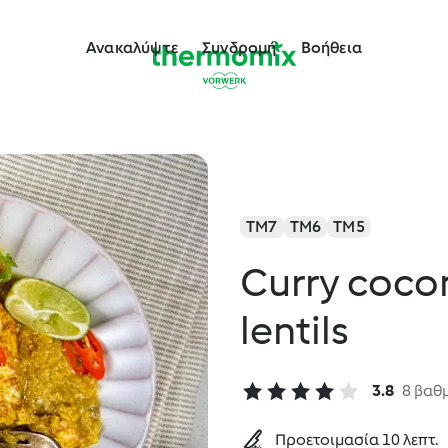
Ανακαλύψτε
Συνδρομή
Βοήθεια
TM7
TM6
TM5
Curry cocon
lentils
3.8
8 βαθ
Προετοιμασία 10 λεπτ.