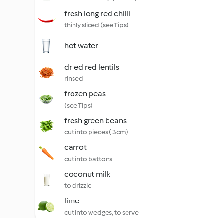
fresh long red chilli
thinly sliced (see Tips)
hot water
dried red lentils
rinsed
frozen peas
(see Tips)
fresh green beans
cut into pieces ( 3cm)
carrot
cut into battons
coconut milk
to drizzle
lime
cut into wedges, to serve