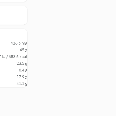
426.3 mg
45 g
 kJ / 583.6 kcal
23.5 g
8.4 g
17.9 g
41.1 g