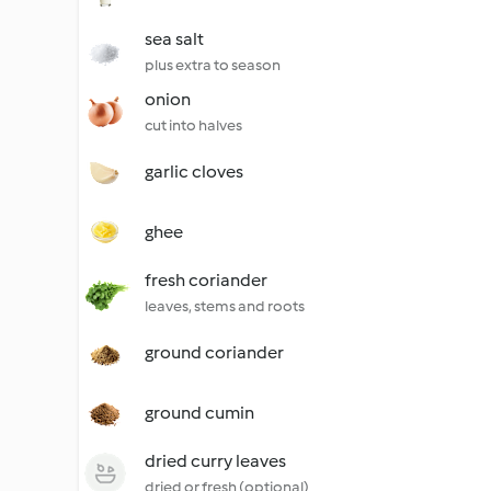
sea salt
plus extra to season
onion
cut into halves
garlic cloves
ghee
fresh coriander
leaves, stems and roots
ground coriander
ground cumin
dried curry leaves
dried or fresh (optional)