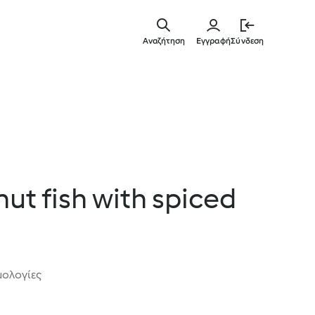
Μετάβασ
στο
Αναζήτηση
Εγγραφή
Σύνδεση
κύριο
περιεχόμ
ut fish with spiced
μολογίες