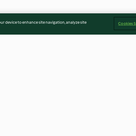
our device to enhance site navigation, analyze site
Cookies S
th
Teriyaki salmon bowl
Prawn yakisoba
umber
4.6
(136)
4.1
(55)
Δήλωση Αποποίησης Ευθύνης
Διαχειριστής ιστοσελίδας