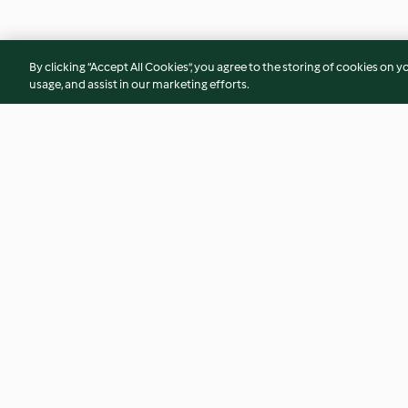
By clicking “Accept All Cookies”, you agree to the storing of cookies on y
usage, and assist in our marketing efforts.
Creamy "Cambodian" style
Teriyaki salmon wi
fish curry
edamame and cuc
(Diabetes)
4.7
(97)
4.8
(98)
© Πνευματικά Δικαιώματα 2026
Όροι Χρήσης Υπηρεσίας
Πολιτική Απορρήτου