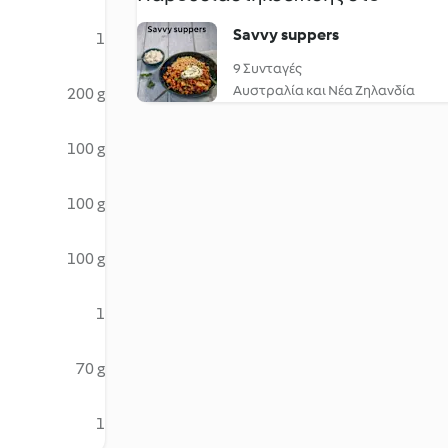
Savvy suppers
1
9 Συνταγές
Αυστραλία και Νέα Ζηλανδία
200 g
100 g
100 g
100 g
1
70 g
1