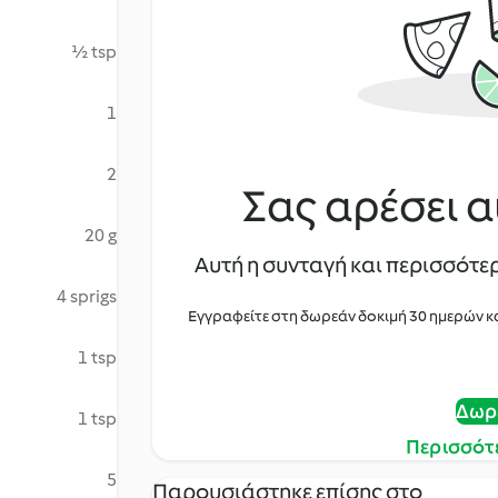
½ tsp
1
2
Σας αρέσει α
20 g
Αυτή η συνταγή και περισσότερ
4 sprigs
Εγγραφείτε στη δωρεάν δοκιμή 30 ημερών κ
1 tsp
Δωρ
1 tsp
Περισσότ
5
Παρουσιάστηκε επίσης στο