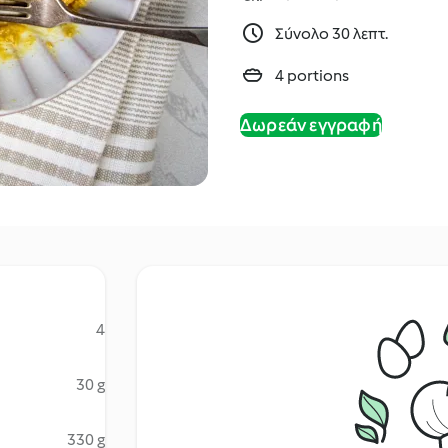
Σύνολο 30 λεπτ.
4 portions
Δωρεάν εγγραφή
4
30 g
330 g