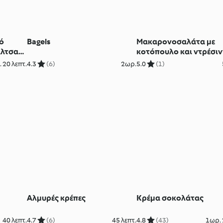
ό
Bagels
Μακαρονοσαλάτα με
άλτσα
κοτόπουλο και ντρέσι
του Καίσαρα
 20 λεπτ.
4.3
(6)
2ωρ.
5.0
(1)
Αλμυρές κρέπες
Κρέμα σοκολάτας
40 λεπτ.
4.7
(6)
45 λεπτ.
4.8
(43)
1ωρ. 