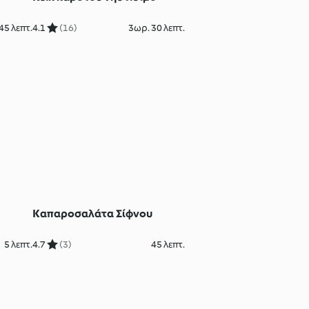
45 λεπτ.
4.1
(16)
3ωρ. 30 λεπτ.
Καπαροσαλάτα Σίφνου
5 λεπτ.
4.7
(3)
45 λεπτ.