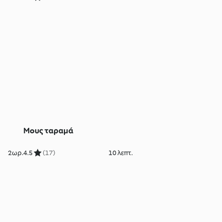
Μους ταραμά
2ωρ.
4.5
(17)
10 λεπτ.