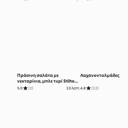
Πράσινη σαλάτα με
Λαχανοντολμάδες
νεκταρίνια, μπλε τυρί Stilton
και καρύδια
5.0
(2)
10 λεπτ.
4.8
(12)