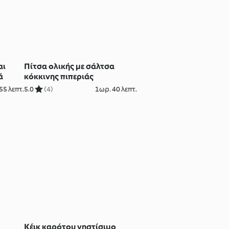
αι
Πίτσα ολικής με σάλτσα
ά
κόκκινης πιπεριάς
55 λεπτ.
5.0
(4)
1ωρ. 40 λεπτ.
Κέικ καρότου νηστίσιμο