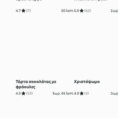
4.7
(7)
20 λεπτ.
5.0
(62)
1ωρ.
Τάρτα σοκολάτας με
Χριστόψωμο
φράουλες
4.3
(10)
3ωρ. 45 λεπτ.
4.0
(4)
2ωρ.