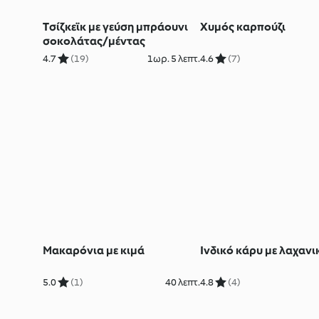
Tσίζκεϊκ με γεύση μπράουνι
Χυμός καρπούζι
σοκολάτας/μέντας
4.7
(19)
1ωρ. 5 λεπτ.
4.6
(7)
Μακαρόνια με κιμά
Ινδικό κάρυ με λαχανι
5.0
(1)
40 λεπτ.
4.8
(4)