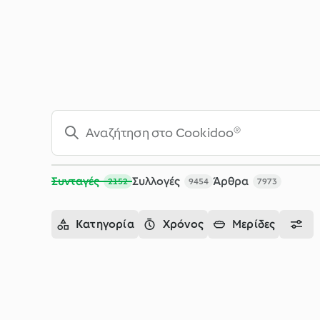
Αναζήτηση - Cookidoo® – η επίσημη πλατφόρμα συνταγών τ
Συνταγές
Συλλογές
Άρθρα
2152
9454
7973
Κατηγορία
Χρόνος
Μερίδες