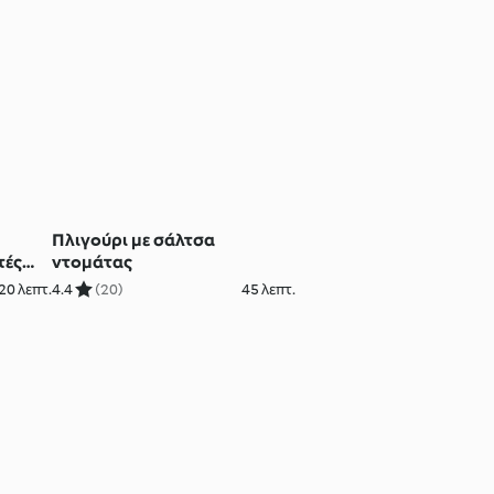
ς
Πλιγούρι με σάλτσα
τές
ντομάτας
20 λεπτ.
4.4
(20)
45 λεπτ.