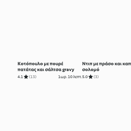
Κοτόπουλο με πουρέ
Ντιπ με πράσο και κα
πατάτας και σάλτσα gravy
σολομό
4.1
(13)
1ωρ. 10 λεπτ.
5.0
(3)