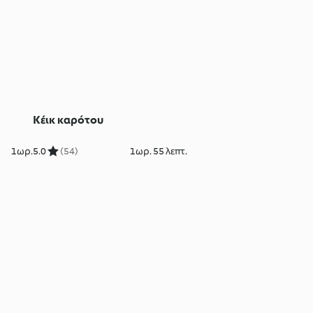
Κέικ καρότου
1ωρ.
5.0
(54)
1ωρ. 55 λεπτ.