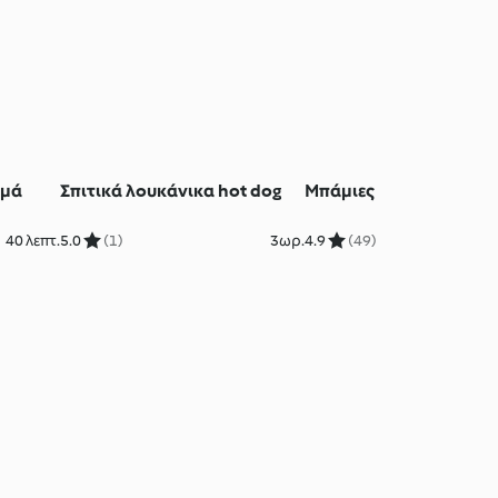
ιμά
Σπιτικά λουκάνικα hot dog
Μπάμιες
40 λεπτ.
5.0
(1)
3ωρ.
4.9
(49)