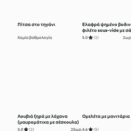
Πίτσα στο τηγάνι
Ελαφρά ψημένο βοδιν
φιλέτο sous-vide με σ
μπεαρνέζ
Καμία βαθμολογία
5.0
(2)
2ωρ.
Λουβιά ξηρά με λάχανα
Ομελέτα με μανιτάρια
(μαυρομάτικα με σέσκουλα)
5.0
(2)
25ωρ.
4.6
(5)