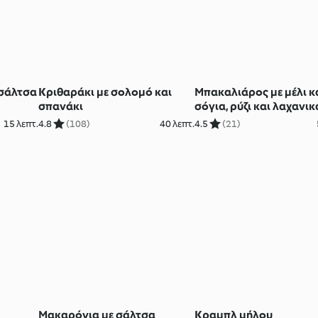
σάλτσα
Κριθαράκι με σολομό και
Μπακαλιάρος με μέλι κ
σπανάκι
σόγια, ρύζι και λαχανικ
15 λεπτ.
4.8
(108)
40 λεπτ.
4.5
(21)
Μακαρόνια με σάλτσα
Κραμπλ μήλου