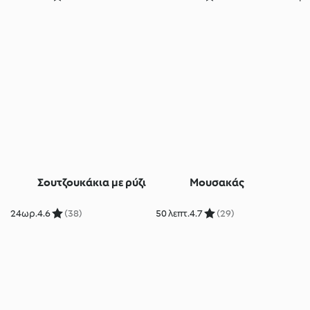
Σουτζουκάκια με ρύζι
Μουσακάς
24ωρ.
4.6
(38)
50 λεπτ.
4.7
(29)