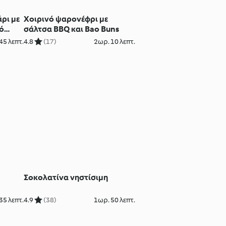
ρι με
Χοιρινό ψαρονέφρι με
ό
σάλτσα BBQ και Bao Buns
ς)
45 λεπτ.
4.8
(17)
2ωρ. 10 λεπτ.
Σοκολατίνα νηστίσιμη
35 λεπτ.
4.9
(38)
1ωρ. 50 λεπτ.