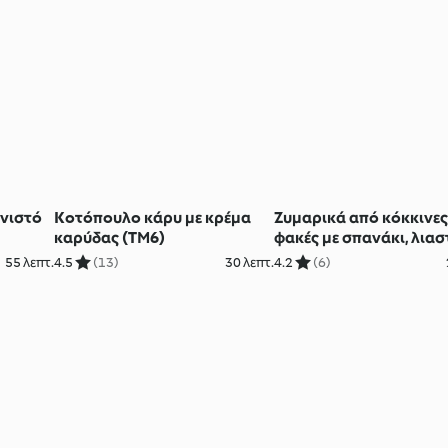
πνιστό
Κοτόπουλο κάρυ με κρέμα
Ζυμαρικά από κόκκινε
καρύδας (TM6)
φακές με σπανάκι, λιασ
ντομάτες και καρύδια
55 λεπτ.
4.5
(13)
30 λεπτ.
4.2
(6)