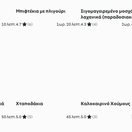
Μπιφτέκια με πλιγούρι
Σιγομαγειρεμένο μοσχά
λαχανικά (παραδοσιακ
πιάτο από τις Αστούριε
10 λεπτ.
4.7
(6)
1ωρ. 20 λεπτ.
4.3
(4)
2ωρ. 
κά
Χταποδάκια
Καλοκαιρινό Χούμους
50 λεπτ.
5.0
(5)
45 λεπτ.
5.0
(3)