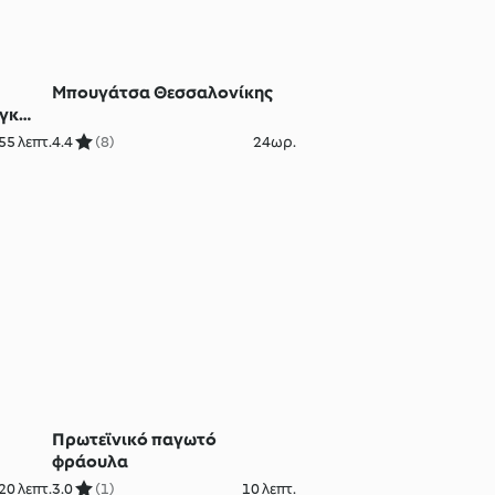
Μπουγάτσα Θεσσαλονίκης
νγκ
55 λεπτ.
4.4
(8)
24ωρ.
Πρωτεϊνικό παγωτό
φράουλα
20 λεπτ.
3.0
(1)
10 λεπτ.