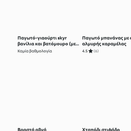
Παγωτό-γιαούρτι skyr
Παγωτό μπανάνας με 
βανίλια και βατόμουρο (με
αλμυρής καραμέλας
χαμηλά λιπαρά)
Καμία βαθμολογία
4.5
(6)
Βραστά αβγά
Χταπόδι στιφάδο