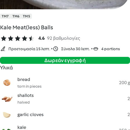
TM7
TM6
TM5
Kale Meat(less) Balls
4.6
92 βαθμολογίες
Προετοιμασία 15 λεπτ.
Σύνολο 30 λεπτ.
4 portions
Δωρεάν εγγραφή
Υλικά
bread
200 g
torn in pieces
shallots
2
halved
garlic cloves
2
kale