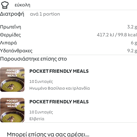
εύκολη
Διατροφή
ανά 1 portion
Πρωτεΐνη
3.2 g
Θερμίδες
417.2 kJ / 99.8 kcal
Λιπαρά
6 g
Υδατάνθρακες
9.2 g
Παρουσιάστηκε επίσης στο
POCKET FRIENDLY MEALS
10 Συνταγές
Ηνωμένο Βασίλειο και Ιρλανδία
POCKET FRIENDLY MEALS
10 Συνταγές
Ελβετία
Μπορεί επίσης να σας αρέσει...