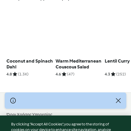
Coconut and Spinach
Warm Mediterranean
Lentil Curry
Dahl
Couscous Salad
4.8
(1.3K)
4.6
(47)
4.3
(252)
© Πνευματικά Δικαιώματα 2026
Όροι Χρήσης Υπηρεσίας
Πολιτική Απορρήτου
By clicking “Accept All Cookies”, you agree to the storing of
Δήλωση Αποποίησης Ευθύνης
cookies on your device to enhance site navigation, analyze