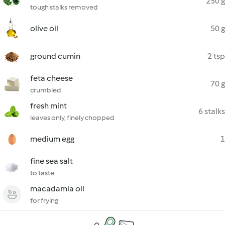
250 g
tough stalks removed
olive oil
50 g
ground cumin
2 tsp
feta cheese
70 g
crumbled
fresh mint
6 stalks
leaves only, finely chopped
medium egg
1
fine sea salt
to taste
macadamia oil
for frying