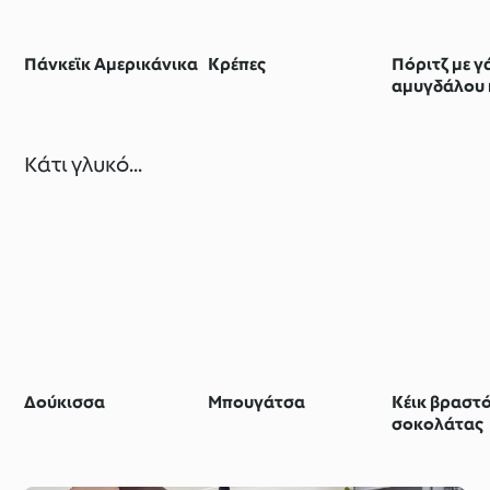
Πάνκεϊκ Αμερικάνικα
Κρέπες
Πόριτζ με γ
αμυγδάλου 
σπόρους ch
Κάτι γλυκό...
Δούκισσα
Μπουγάτσα
Κέικ βραστ
σοκολάτας