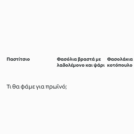
Παστίτσιο
Φασόλια βραστά με
Φασολάκια 
λαδολέμονο και ψάρι
κοτόπουλο
Τι θα φάμε για πρωϊνό;