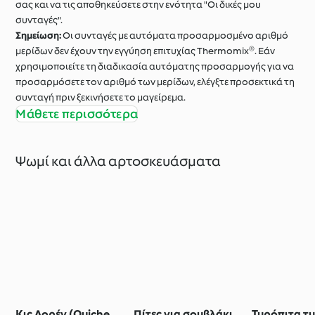
σας και να τις αποθηκεύσετε στην ενότητα "Οι δικές μου
συνταγές".
Σημείωση:
Οι συνταγές με αυτόματα προσαρμοσμένο αριθμό
μερίδων δεν έχουν την εγγύηση επιτυχίας Thermomix®. Εάν
χρησιμοποιείτε τη διαδικασία αυτόματης προσαρμογής για να
προσαρμόσετε τον αριθμό των μερίδων, ελέγξτε προσεκτικά τη
συνταγή πριν ξεκινήσετε το μαγείρεμα.
Μάθετε περισσότερα
Ψωμί και άλλα αρτοσκευάσματα
Κις Λορέν (Quiche
Πίτες για σουβλάκι
Τυρόπιτα τυ