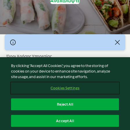
Ανακαλύψτε
© Πνευματικά Δικαιώματα 2026
Όροι Χρήσης Υπηρεσίας
Πολιτική Απορρήτου
By clicking “Accept All Cookies”, you agree to the storing of
Δήλωση Αποποίησης Ευθύνης
cookies on your device to enhance site navigation, analyze
site usage, and assist in our marketing efforts.
Διαχειριστής ιστοσελίδας
Cookies
Cookies Settings
Περιεχόμενο αναφοράς
Απόσυρση από τη σύμβαση
Reject All
Δήλωση προσβασιμότητας
Ελληνικά
Accept All