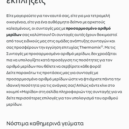
εκπλήξεις
Είτε μαγειρεύετε για τον εαυτό σας, είτε για μια τετραμελή
οικογένεια, είτε για ένα αυθόρμητο δείπνο με αρκετούς
καλεσμένους, οι συνταγές μας με
προσαρμοσμένο αριθμό
μερίδων
σας καλύπτουν! Οι συνταγές αυτές έχουν δοκιμαστεί
από τους ειδικούς μας στις ομάδες ανάπτυξης συνταγών και
σας προσφέρουν την εγγύηση επιτυχίας Thermomix®. Με τις
Συνταγές με προσαρμοσμένο αριθμό μερίδων, δεν χρειάζεται
πια να υπολογίζετε κατά προσέγγιση τις ποσότητες για τον
αριθμό μερίδων που θέλετε να σερβίρετε κάθε φορά!
Δείτε παρακάτω τις προτάσεις μας για συνταγές με
προσαρμοσμένο αριθμό μερίδων ώστε να φτιάχνετε πάντα την
ιδανική ποσότητα για τις ανάγκες σας! Απλώς κάντε κλικ στο
κουμπί «Μερίδα» στη σελίδα πληροφοριών της συνταγής για να
δείτε περισσότερες επιλογές για τον υπολογισμό του αριθμού
μερίδων.
Νόστιμα καθημερινά γεύματα