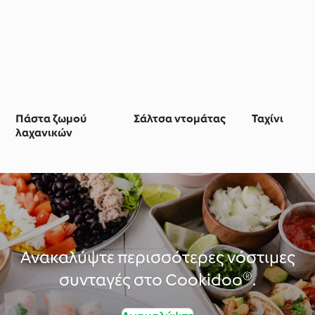
Πάστα ζωμού
Σάλτσα ντομάτας
Ταχίνι
λαχανικών
Ανακαλύψτε περισσότερες νόστιμες
συνταγές στο Cookidoo®.