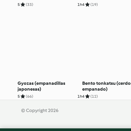
5
(33)
1h
4
(19)
Gyozas (empanadillas
Bento tonkatsu (cerdo
japonesas)
empanado)
5
(66)
1h
4
(12)
© Copyright 2026
Términos de uso
Política de privacidad
Aviso l