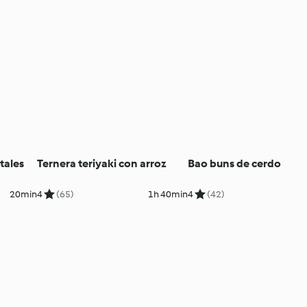
tales
Ternera teriyaki con arroz
Bao buns de cerdo
20min
4
(65)
1h 40min
4
(42)