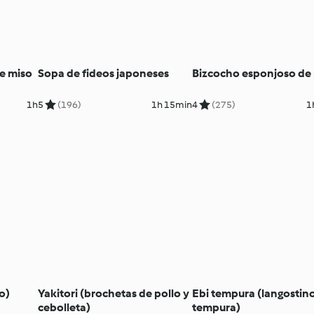
de miso
Sopa de fideos japoneses
Bizcocho esponjoso de 
1h
5
(196)
1h 15min
4
(275)
1
o)
Yakitori (brochetas de pollo y
Ebi tempura (langostin
cebolleta)
tempura)