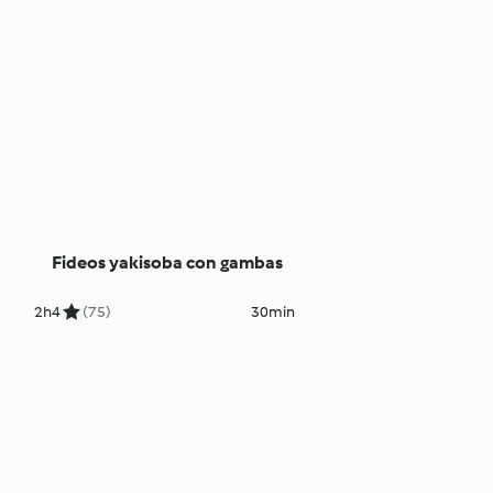
Fideos yakisoba con gambas
2h
4
(75)
30min