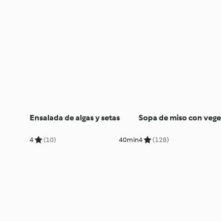
Ensalada de algas y setas
Sopa de miso con vege
4
(10)
40min
4
(128)