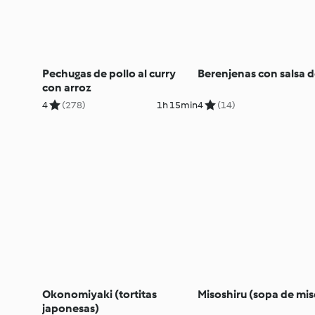
Pechugas de pollo al curry
Berenjenas con salsa 
con arroz
4
(278)
1h 15min
4
(14)
Okonomiyaki (tortitas
Misoshiru (sopa de mis
japonesas)