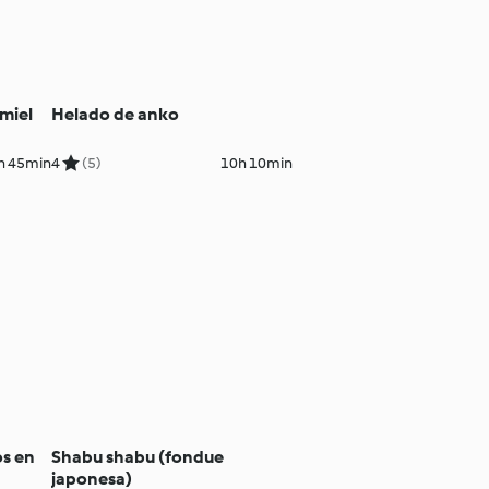
miel
Helado de anko
h 45min
4
(5)
10h 10min
os en
Shabu shabu (fondue
japonesa)