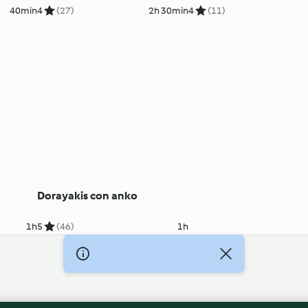
40min
4
(27)
2h 30min
4
(11)
Dorayakis con anko
1h
5
(46)
1h
egal
Información legal
Cookies
Reportar contenido