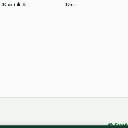
30min
5
(5)
30min
Españ
Cancelar suscripción