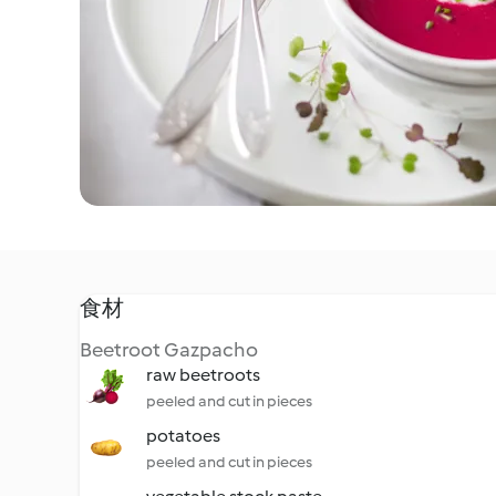
食材
Beetroot Gazpacho
raw beetroots
peeled and cut in pieces
potatoes
peeled and cut in pieces