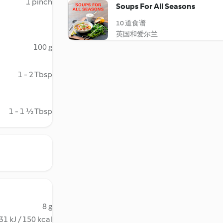
1 pinch
Soups For All Seasons
10 道食谱
英国和爱尔兰
100 g
1 - 2 Tbsp
1 - 1 ½ Tbsp
8 g
31 kJ / 150 kcal