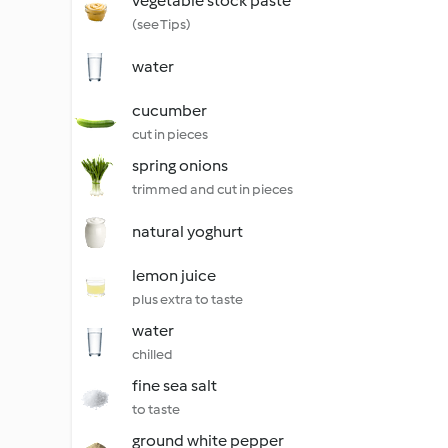
vegetable stock paste
(see Tips)
water
cucumber
cut in pieces
spring onions
trimmed and cut in pieces
natural yoghurt
lemon juice
plus extra to taste
water
chilled
fine sea salt
to taste
ground white pepper