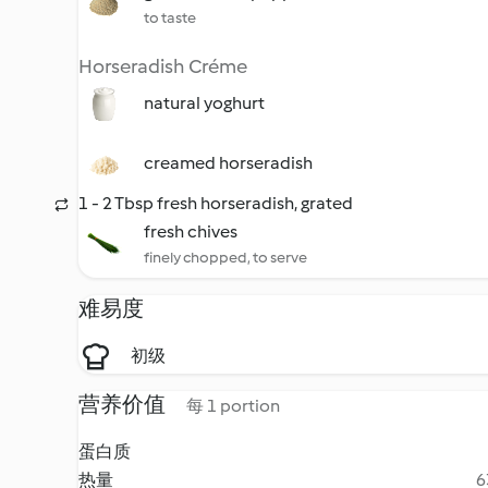
to taste
Horseradish Créme
natural yoghurt
creamed horseradish
1 - 2 Tbsp fresh horseradish, grated
fresh chives
finely chopped, to serve
难易度
初级
营养价值
每 1 portion
蛋白质
热量
6