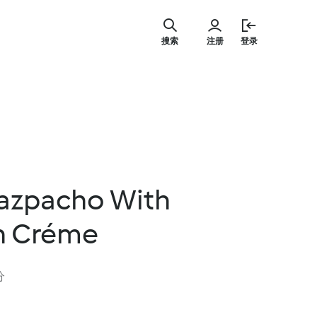
跳
至
搜索
注册
登录
主
要
内
容
azpacho With
h Créme
分