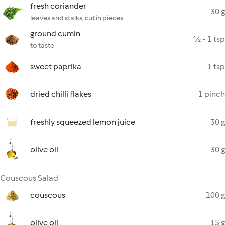
fresh coriander
30 g
leaves and stalks, cut in pieces
ground cumin
½ - 1 tsp
to taste
sweet paprika
1 tsp
dried chilli flakes
1 pinch
freshly squeezed lemon juice
30 g
olive oil
30 g
Couscous Salad
couscous
100 g
olive oil
15 g