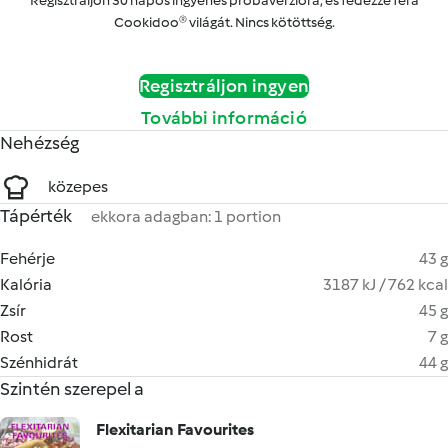
Regisztráljon 30 napos ingyenes próbaverzióra, és fedezze fel a
Cookidoo® világát. Nincs kötöttség.
Regisztráljon ingyen
További információ
Nehézség
közepes
Tápérték
ekkora adagban: 1 portion
Fehérje
43 g
Kalória
3187 kJ / 762 kcal
Zsír
45 g
Rost
7 g
Szénhidrát
44 g
Szintén szerepel a
Flexitarian Favourites