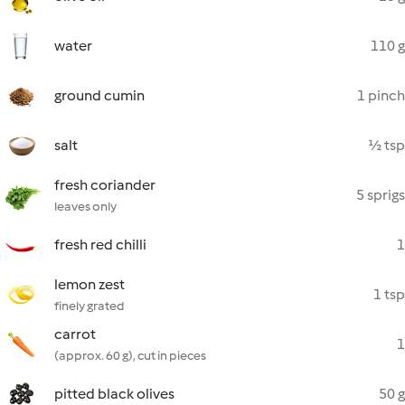
water
110 g
ground cumin
1 pinch
salt
½ tsp
fresh coriander
5 sprigs
leaves only
fresh red chilli
1
lemon zest
1 tsp
finely grated
carrot
1
(approx. 60 g), cut in pieces
pitted black olives
50 g