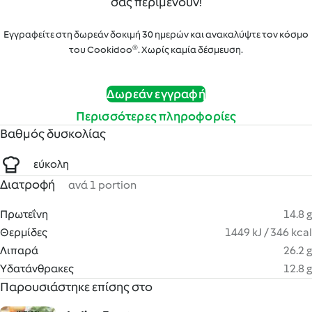
σας περιμένουν!
Εγγραφείτε στη δωρεάν δοκιμή 30 ημερών και ανακαλύψτε τον κόσμο
του Cookidoo®. Χωρίς καμία δέσμευση.
Δωρεάν εγγραφή
Περισσότερες πληροφορίες
Βαθμός δυσκολίας
εύκολη
Διατροφή
ανά 1 portion
Πρωτεΐνη
14.8 g
Θερμίδες
1449 kJ / 346 kcal
Λιπαρά
26.2 g
Υδατάνθρακες
12.8 g
Παρουσιάστηκε επίσης στο