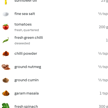
sunflower oil
25 g
fine sea salt
½ tsp
tomatoes
200 g
fresh, quartered
fresh green chilli
1
deseeded
chilli powder
½ tsp
ground nutmeg
½ tsp
ground cumin
½ tsp
garam masala
1 tsp
fresh spinach
300 g