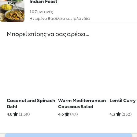
Indian Feast
10 Συνταγές
Ηνωμένο Βασίλειο και Ιρλανδία
Μπορεί επίσης να σας αρέσει...
Coconut and Spinach
Warm Mediterranean
Lentil Curry
Dahl
Couscous Salad
4.8
(1.3K)
4.6
(47)
4.3
(252)