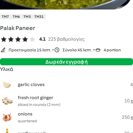
TM7
TM6
TM5
TM31
Palak Paneer
4.1
225 βαθμολογίες
Προετοιμασία 15 λεπτ.
Σύνολο 45 λεπτ.
4 portion
Δωρεάν εγγραφή
Υλικά
garlic cloves
4
fresh root ginger
10 g
sliced in rounds (2 mm)
onions
250 g
quartered