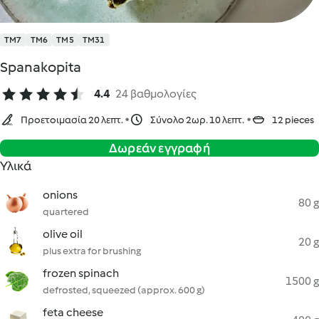
TM7
TM6
TM5
TM31
Spanakopita
4.4
24 βαθμολογίες
Προετοιμασία 20 λεπτ.
Σύνολο 2ωρ. 10 λεπτ.
12 pieces
Δωρεάν εγγραφή
Υλικά
onions
80 g
quartered
olive oil
20 g
plus extra for brushing
frozen spinach
1500 g
defrosted, squeezed (approx. 600 g)
feta cheese