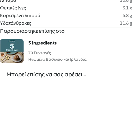
Λιπαρά
10.8 g
Φυτικές ίνες
3.1 g
Κορεσμένα λιπαρά
5.8 g
Υδατάνθρακες
11.6 g
Παρουσιάστηκε επίσης στο
5 Ingredients
70 Συνταγές
Ηνωμένο Βασίλειο και Ιρλανδία
Μπορεί επίσης να σας αρέσει...