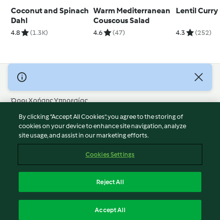
Coconut and Spinach
Warm Mediterranean
Lentil Curry
Dahl
Couscous Salad
4.8
(1.3K)
4.6
(47)
4.3
(252)
© Πνευματικά Δικαιώματα 2026
Όροι Χρήσης Υπηρεσίας
Πολιτική Απορρήτου
By clicking “Accept All Cookies”, you agree to the storing of
Δήλωση Αποποίησης Ευθύνης
cookies on your device to enhance site navigation, analyze
site usage, and assist in our marketing efforts.
Διαχειριστής ιστοσελίδας
Cookies
Cookies Settings
Περιεχόμενο αναφοράς
Απόσυρση από τη σύμβαση
Reject All
Δήλωση προσβασιμότητας
Ελληνικά
Accept All