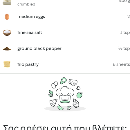
400 g
crumbled
medium eggs
2
fine sea salt
1 tsp
ground black pepper
½ tsp
filo pastry
6 sheets
Σας αρέσει αυτό που βλέπετε;