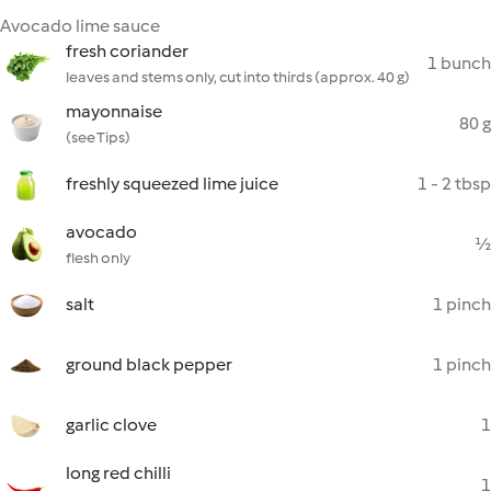
Avocado lime sauce
fresh coriander
1 bunch
leaves and stems only, cut into thirds (approx. 40 g)
mayonnaise
80 g
(see Tips)
freshly squeezed lime juice
1 - 2 tbsp
avocado
½
flesh only
salt
1 pinch
ground black pepper
1 pinch
garlic clove
1
long red chilli
1