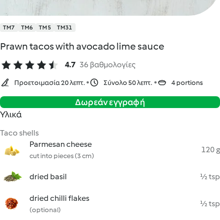
TM7
TM6
TM5
TM31
Prawn tacos with avocado lime sauce
4.7
36 βαθμολογίες
Προετοιμασία 20 λεπτ.
Σύνολο 50 λεπτ.
4 portions
Δωρεάν εγγραφή
Υλικά
Taco shells
Parmesan cheese
120 g
cut into pieces (3 cm)
dried basil
½ tsp
dried chilli flakes
½ tsp
(optional)