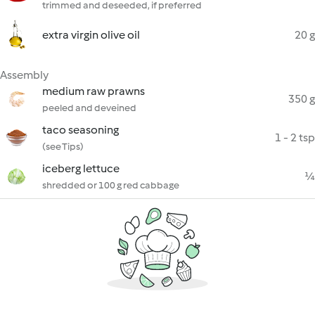
trimmed and deseeded, if preferred
extra virgin olive oil
20 g
Assembly
medium raw prawns
350 g
peeled and deveined
taco seasoning
1 - 2 tsp
(see Tips)
iceberg lettuce
¼
shredded or 100 g red cabbage