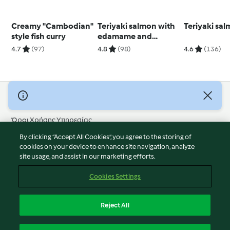
Creamy "Cambodian"
Teriyaki salmon with
Teriyaki sa
style fish curry
edamame and
cucumber (Diabetes)
4.7
(97)
4.8
(98)
4.6
(136)
© Πνευματικά Δικαιώματα 2026
Όροι Χρήσης Υπηρεσίας
Πολιτική Απορρήτου
By clicking “Accept All Cookies”, you agree to the storing of
Δήλωση Αποποίησης Ευθύνης
cookies on your device to enhance site navigation, analyze
site usage, and assist in our marketing efforts.
Διαχειριστής ιστοσελίδας
Cookies
Cookies Settings
Περιεχόμενο αναφοράς
Απόσυρση από τη σύμβαση
Reject All
Δήλωση προσβασιμότητας