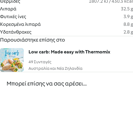
Θερμίδες
1807.2 kJ / 430.3 kcal
Λιπαρά
32.5 g
Φυτικές ίνες
3.9 g
Κορεσμένα λιπαρά
8.8 g
Υδατάνθρακες
2.8 g
Παρουσιάστηκε επίσης στο
Low carb: Made easy with Thermomix
49 Συνταγές
Αυστραλία και Νέα Ζηλανδία
Μπορεί επίσης να σας αρέσει...