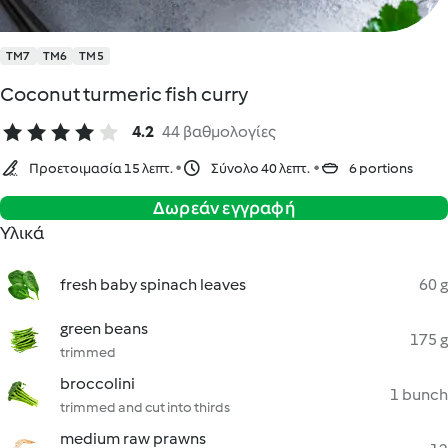
TM7
TM6
TM5
Coconut turmeric fish curry
4.2
44 βαθμολογίες
Προετοιμασία 15 λεπτ.
Σύνολο 40 λεπτ.
6 portions
Δωρεάν εγγραφή
Υλικά
fresh baby spinach leaves
60 g
green beans
175 g
trimmed
broccolini
1 bunch
trimmed and cut into thirds
medium raw prawns