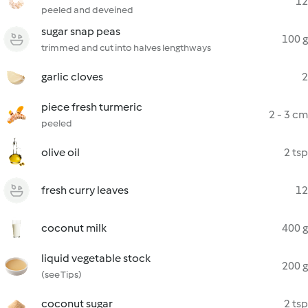
12
peeled and deveined
sugar snap peas
100 g
trimmed and cut into halves lengthways
garlic cloves
2
piece fresh turmeric
2 - 3 cm
peeled
olive oil
2 tsp
fresh curry leaves
12
coconut milk
400 g
liquid vegetable stock
200 g
(see Tips)
coconut sugar
2 tsp