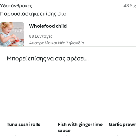
Υδατάνθρακες
48.5 g
Παρουσιάστηκε επίσης στο
Wholefood child
88 Συνταγές
Αυστραλία και Νέα Ζηλανδία
Μπορεί επίσης να σας αρέσει...
Tuna sushi rolls
Fish with ginger lime
Garlic praw
sauce