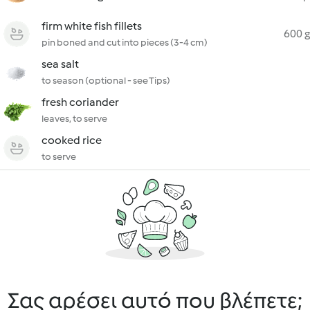
firm white fish fillets
600 g
pin boned and cut into pieces (3-4 cm)
sea salt
to season (optional - see Tips)
fresh coriander
leaves, to serve
cooked rice
to serve
Σας αρέσει αυτό που βλέπετε;