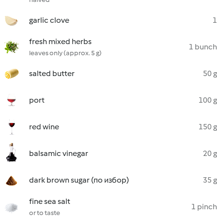
garlic clove
1
fresh mixed herbs
1 bunch
leaves only (approx. 5 g)
salted butter
50 g
port
100 g
red wine
150 g
balsamic vinegar
20 g
dark brown sugar (по избор)
35 g
fine sea salt
1 pinch
or to taste