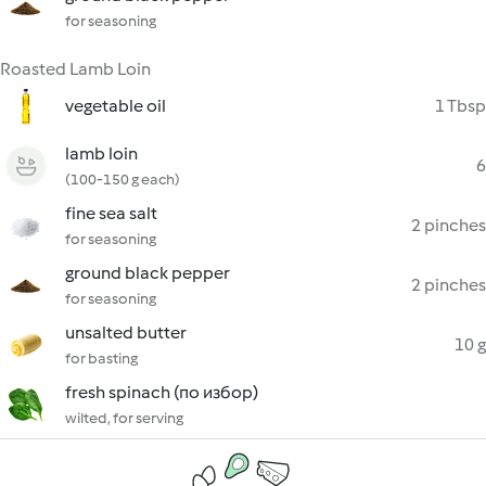
for seasoning
Roasted Lamb Loin
vegetable oil
1 Tbsp
lamb loin
6
(100-150 g each)
fine sea salt
2 pinches
for seasoning
ground black pepper
2 pinches
for seasoning
unsalted butter
10 g
for basting
fresh spinach (по избор)
wilted, for serving