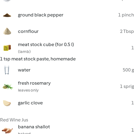
ground black pepper
1 pinch
cornflour
2 Tbsp
meat stock cube (for 0.5 l)
1
(lamb)
1 tsp meat stock paste, homemade
water
500 g
fresh rosemary
1 sprig
leaves only
garlic clove
1
Red Wine Jus
banana shallot
1
halved