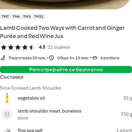
TM7
TM6
TM5
TM31
Lamb Cooked Two Ways with Carrot and Ginger
Purée and Red Wine Jus
4.5
11 оценки
Подготовка 20 мин.
Общо 5ч. 15 мин.
6 portions
Регистрирайте се безплатно
Съставки
Slow Cooked Lamb Shoulder
vegetable oil
25 g
lamb shoulder meat, boneless
750 g
diced
fine sea salt
1 pinch