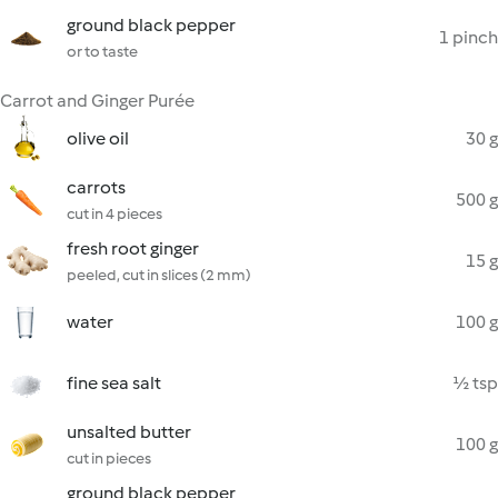
ground black pepper
1 pinch
or to taste
Carrot and Ginger Purée
olive oil
30 g
carrots
500 g
cut in 4 pieces
fresh root ginger
15 g
peeled, cut in slices (2 mm)
water
100 g
fine sea salt
½ tsp
unsalted butter
100 g
cut in pieces
ground black pepper