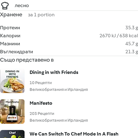
лесно
Хранене
за 1 portion
Протеин
35.3 g
Калории
2670 kJ / 638 kcal
Мазнини
45.7 g
Въглехидрати
21.3 g
Също представено в
Dining in with Friends
10 Рецепти
Великобритания и Ирландия
Manifesto
203 Рецепти
Великобритания и Ирландия
We Can Switch To Chef Mode In A Flash