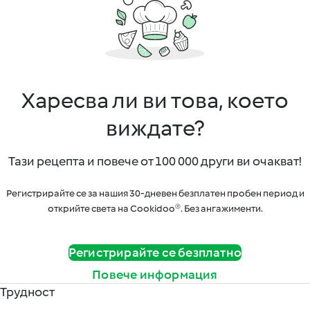
Харесва ли ви това, което
виждате?
Тази рецепта и повече от 100 000 други ви очакват!
Регистрирайте се за нашия 30-дневен безплатен пробен период и
открийте света на Cookidoo®. Без ангажименти.
Регистрирайте се безплатно
Повече информация
Трудност