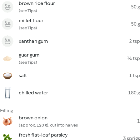
brown rice flour
50 g
(see Tips)
millet flour
50 g
(see Tips)
xanthan gum
2 tsp
guar gum
¼ tsp
(see Tips)
salt
1 tsp
chilled water
180 g
Filling
brown onion
1
(approx. 120 g), cut into halves
fresh flat-leaf parsley
3 sprigs