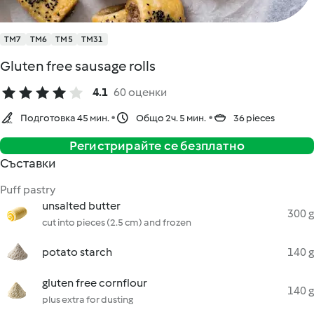
TM7
TM6
TM5
TM31
Gluten free sausage rolls
4.1
60 оценки
Подготовка 45 мин.
Общо 2ч. 5 мин.
36 pieces
Регистрирайте се безплатно
Съставки
Puff pastry
unsalted butter
300 g
cut into pieces (2.5 cm) and frozen
potato starch
140 g
gluten free cornflour
140 g
plus extra for dusting