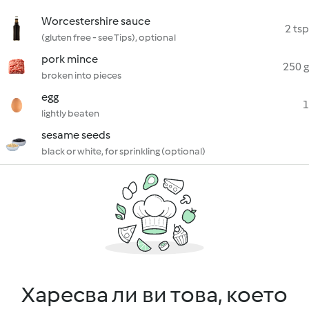
Worcestershire sauce
2 tsp
(gluten free - see Tips), optional
pork mince
250 g
broken into pieces
egg
1
lightly beaten
sesame seeds
black or white, for sprinkling (optional)
Харесва ли ви това, което