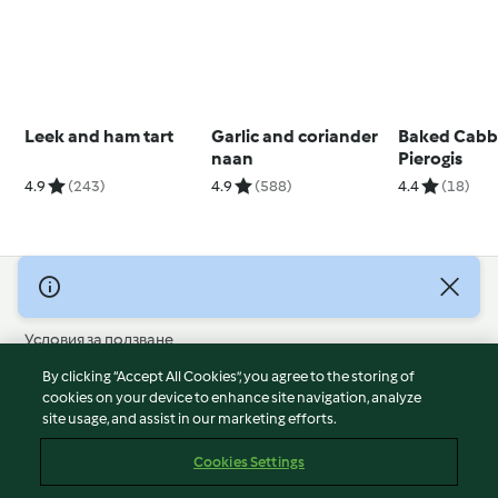
Leek and ham tart
Garlic and coriander
Baked Cabb
naan
Pierogis
4.9
(243)
4.9
(588)
4.4
(18)
© Авторско право 2026
Условия за ползване
Политика за поверителност
By clicking “Accept All Cookies”, you agree to the storing of
Отказ от отговорност
cookies on your device to enhance site navigation, analyze
site usage, and assist in our marketing efforts.
Политика за поверителност
Бисквитки
Cookies Settings
Докладвайте Съдържание