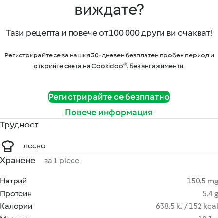
виждате?
Тази рецепта и повече от 100 000 други ви очакват!
Регистрирайте се за нашия 30-дневен безплатен пробен период и
открийте света на Cookidoo®. Без ангажименти.
Регистрирайте се безплатно
Повече информация
Трудност
лесно
Хранене
за 1 piece
Натрий
150.5 mg
Протеин
5.4 g
Калории
638.5 kJ / 152 kcal