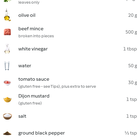
leaves only
olive oil
20 g
beef mince
500 g
broken into pieces
white vinegar
1 tbsp
water
50 g
tomato sauce
30 g
(gluten free - see Tips), plus extra to serve
Dijon mustard
1 tsp
(gluten free)
salt
1 tsp
ground black pepper
½ tsp