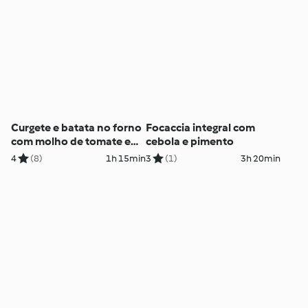
Curgete e batata no forno
Focaccia integral com
com molho de tomate e
cebola e pimento
parmesão
4
(8)
1h 15min
3
(1)
3h 20min