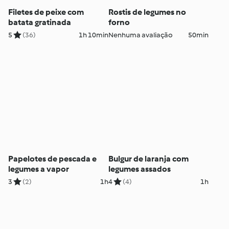
Filetes de peixe com
Rostis de legumes no
batata gratinada
forno
5
(36)
1h 10min
Nenhuma avaliação
50min
Papelotes de pescada e
Bulgur de laranja com
legumes a vapor
legumes assados
3
(2)
1h
4
(4)
1h