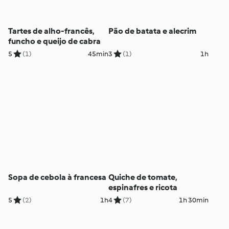
Tartes de alho-francês,
Pão de batata e alecrim
funcho e queijo de cabra
5
(1)
45min
3
(1)
1h
Sopa de cebola à francesa
Quiche de tomate,
espinafres e ricota
5
(2)
1h
4
(7)
1h 30min