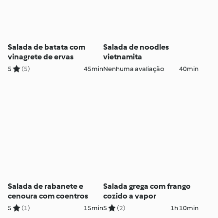
Salada de batata com
Salada de noodles
vinagrete de ervas
vietnamita
5
(5)
45min
Nenhuma avaliação
40min
Salada de rabanete e
Salada grega com frango
cenoura com coentros
cozido a vapor
5
(1)
15min
5
(2)
1h 10min