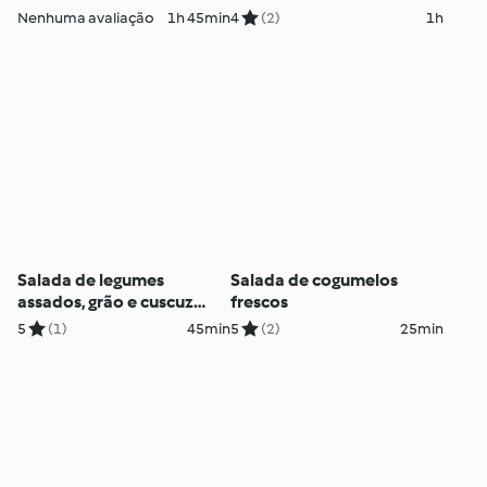
Nenhuma avaliação
1h 45min
4
(2)
1h
Salada de legumes
Salada de cogumelos
assados, grão e cuscuz
frescos
com molho tahini
5
(1)
45min
5
(2)
25min