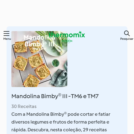
Saltar
Menu
Pesquisar
para
o
conteúdo
principal
Mandolina Bimby® III - TM6 e TM7
30 Receitas
Com a Mandolina Bimby® pode cortar e fatiar
diversos legumes e frutos de forma perfeita e
rápida. Descubra, nesta coleção, 29 receitas