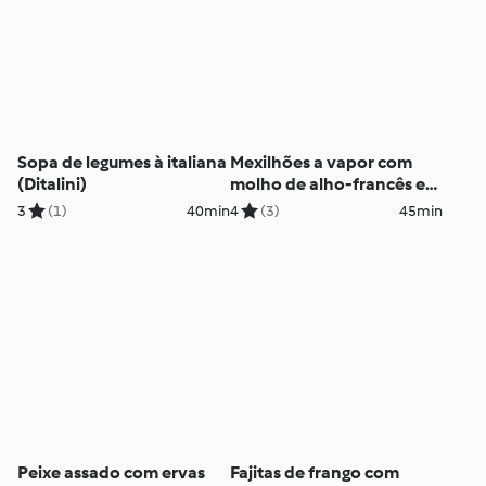
Sopa de legumes à italiana
Mexilhões a vapor com
(Ditalini)
molho de alho-francês e
coco
3
(1)
40min
4
(3)
45min
Peixe assado com ervas
Fajitas de frango com