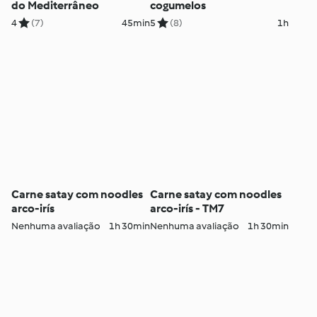
do Mediterrâneo
cogumelos
4
(7)
45min
5
(8)
1h
Carne satay com noodles
Carne satay com noodles
arco-irís
arco-irís - TM7
Nenhuma avaliação
1h 30min
Nenhuma avaliação
1h 30min