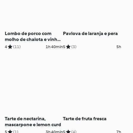
Lombo de porco com
Pavlova de laranja e pera
molho de chalota e vinho
do Porto e batata-doce
4
(11)
1h 40min
5
(3)
5h
assada
Tarte de nectarina,
Tarte de fruta fresca
mascarpone e lemon curd
5
(1)
3h 40min
5
(4)
7h