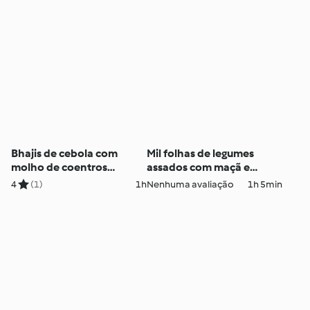
Bhajis de cebola com
Mil folhas de legumes
molho de coentros
assados com maçã e
picante
tapenade
4
(1)
1h
Nenhuma avaliação
1h 5min