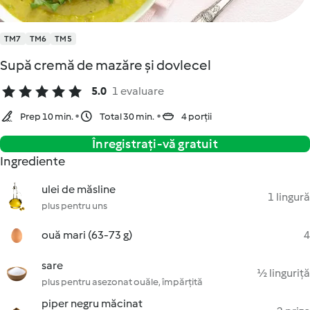
TM7
TM6
TM5
Supă cremă de mazăre și dovlecel
5.0
1 evaluare
Prep 10 min.
Total 30 min.
4 porții
Înregistrați-vă gratuit
Ingrediente
ulei de măsline
1 lingură
plus pentru uns
ouă mari (63-73 g)
4
sare
½ linguriță
plus pentru asezonat ouăle, împărțită
piper negru măcinat