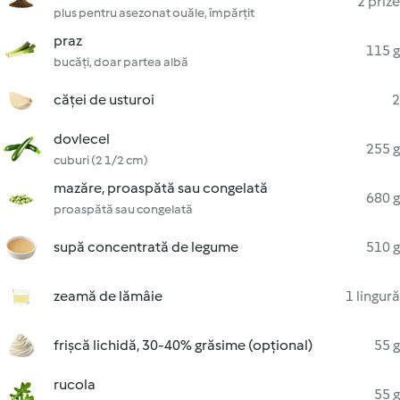
2 prize
plus pentru asezonat ouăle, împărțit
praz
115 g
bucăți, doar partea albă
căței de usturoi
2
dovlecel
255 g
cuburi (2 1/2 cm)
mazăre, proaspătă sau congelată
680 g
proaspătă sau congelată
supă concentrată de legume
510 g
zeamă de lămâie
1 lingură
frișcă lichidă, 30-40% grăsime (opțional)
55 g
rucola
55 g