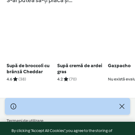
S-ar putea să-ți placă și...
Supă de broccoli cu
Supă cremă de ardei
Gazpacho
brânză Cheddar
gras
4.6
(38)
4.2
(70)
Nu există eval
© Drepturile de autor 2026
Termeni de utilizare
Politica privind confidențialitatea
By clicking “Accept All Cookies”, you agree to the storing of