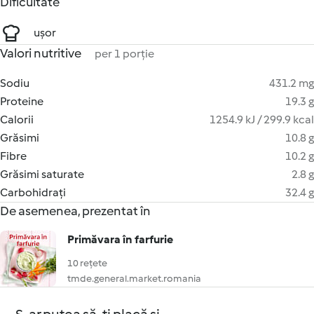
Dificultate
ușor
Valori nutritive
per 1 porție
Sodiu
431.2 mg
Proteine
19.3 g
Calorii
1254.9 kJ / 299.9 kcal
Grăsimi
10.8 g
Fibre
10.2 g
Grăsimi saturate
2.8 g
Carbohidrați
32.4 g
De asemenea, prezentat în
Primăvara în farfurie
10 rețete
tmde.general.market.romania