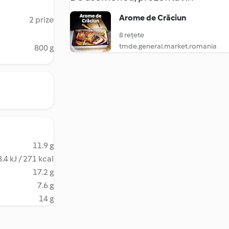
Arome de Crăciun
2 prize
8 rețete
tmde.general.market.romania
800 g
11.9 g
.4 kJ / 271 kcal
17.2 g
7.6 g
14 g