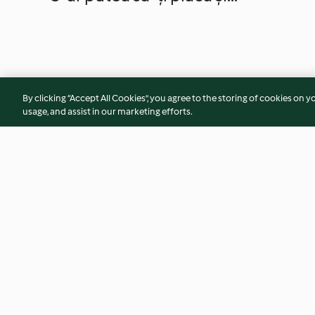
By clicking “Accept All Cookies”, you agree to the storing of cookies on y
usage, and assist in our marketing efforts.
Supă de broccoli cu brânză
Supă cremă de arde
Cheddar
4.6
(38)
4.2
(70)
© Drepturile de autor 2026