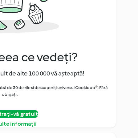
eea ce vedeți?
ult de alte 100 000 vă așteaptă!
obă de 30 de zile și descoperiți universul Cookidoo®. Fără
obligaţii.
trați-vă gratuit
lte informații