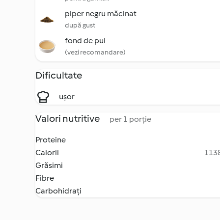
piper negru măcinat
după gust
fond de pui
(vezi recomandare)
Dificultate
ușor
Valori nutritive
per 1 porție
Proteine
Calorii
1138
Grăsimi
Fibre
Carbohidrați