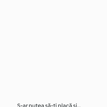
S-ar putea să-ți placă și...