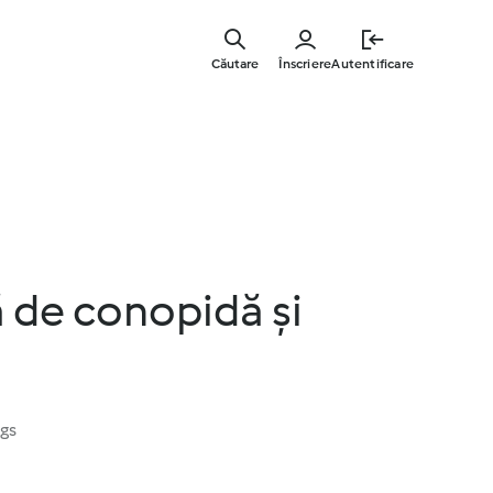
Sari
la
Căutare
Înscriere
Autentificare
conținutu
principal
 de conopidă și
ngs