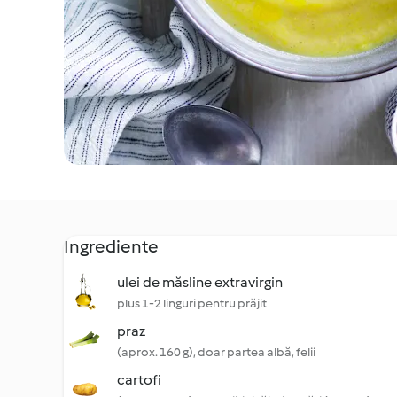
Ingrediente
ulei de măsline extravirgin
plus 1-2 linguri pentru prăjit
praz
(aprox. 160 g), doar partea albă, felii
cartofi