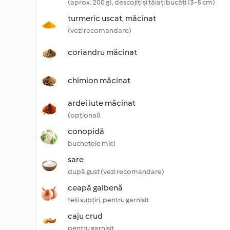
(aprox. 200 g), descojiți și tăiați bucăți (3-5 cm)
turmeric uscat, măcinat
(vezi recomandare)
coriandru măcinat
chimion măcinat
ardei iute măcinat
(opțional)
conopidă
buchețele mici
sare
după gust (vezi recomandare)
ceapă galbenă
felii subțiri, pentru garnisit
caju crud
pentru garnisit