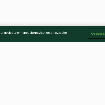
our device to enhance site navigation, analyze site
Cookies S
i gras
Gazpacho
Supă cremă de m
dovlecel
Nu există evaluări
5.0
(1)