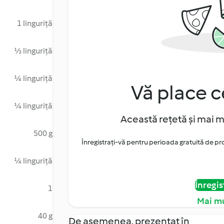
1 linguriță
½ linguriță
¼ linguriță
Vă place c
¼ linguriță
Această rețetă și mai m
500 g
Înregistrați-vă pentru perioada gratuită de pr
¼ linguriță
Înregis
1
Mai mu
40 g
De asemenea, prezentat în