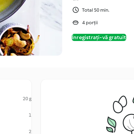
Total 50 min.
4 porții
Înregistrați-vă gratuit
20 g
1
2