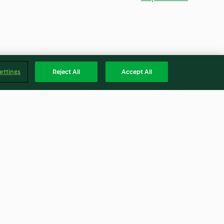
ettings
Reject All
Accept All
azăre și
Supă de pui
1.8
(5)