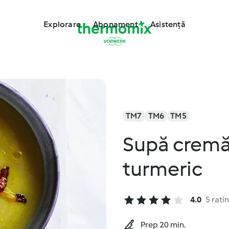
Explorare
Abonament
Asistență
TM7
TM6
TM5
Supă cremă
turmeric
4.0
5 rati
Prep 20 min.