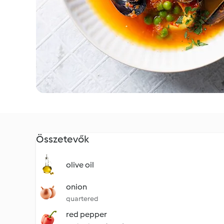
Összetevők
olive oil
onion
quartered
red pepper