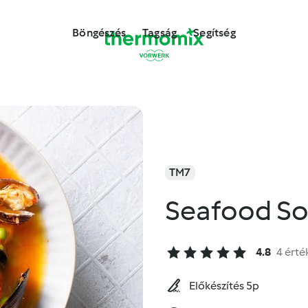
Böngészés
Tagság
Segítség
TM7
Seafood S
4.8
4 érté
Előkészítés 5p