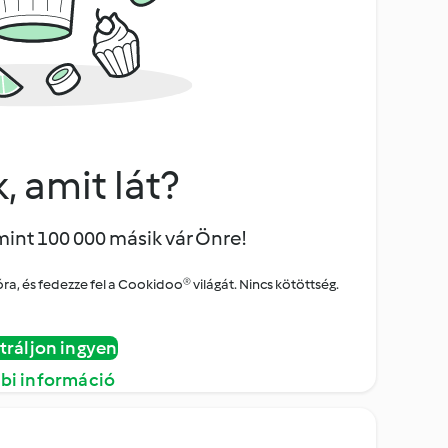
, amit lát?
mint 100 000 másik vár Önre!
a, és fedezze fel a Cookidoo® világát. Nincs kötöttség.
tráljon ingyen
bi információ