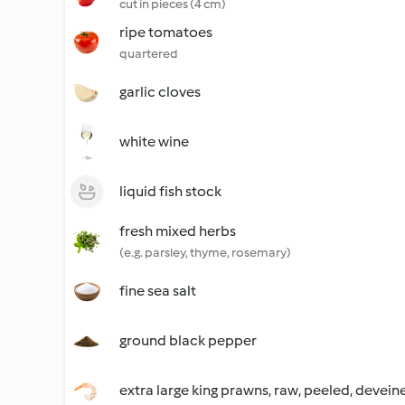
cut in pieces (4 cm)
ripe tomatoes
quartered
garlic cloves
white wine
liquid fish stock
fresh mixed herbs
(e.g. parsley, thyme, rosemary)
fine sea salt
ground black pepper
extra large king prawns, raw, peeled, devein