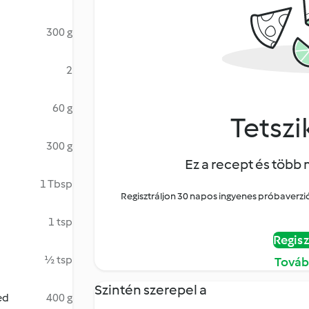
300 g
2
60 g
Tetszik
300 g
Ez a recept és több 
1 Tbsp
Regisztráljon 30 napos ingyenes próbaverziór
1 tsp
Regisz
½ tsp
Továb
Szintén szerepel a
ed
400 g