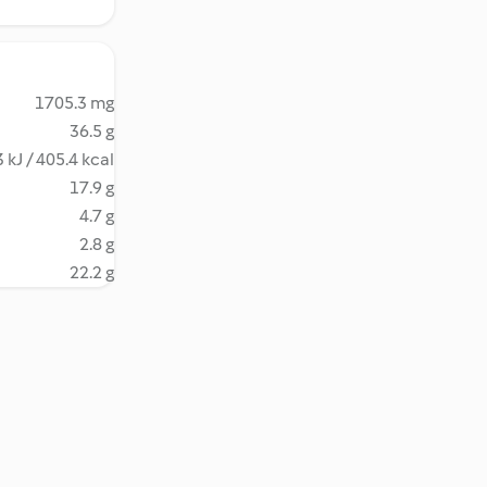
1705.3 mg
36.5 g
 kJ / 405.4 kcal
17.9 g
4.7 g
2.8 g
22.2 g