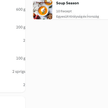
Soup Season
600 g
10 Recept
Egyesült Királyság és Írország
200 g
2
100 g
2 sprigs
2