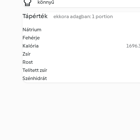
könnyű
Tápérték
ekkora adagban: 1 portion
Nátrium
Fehérje
Kalória
1696.3
Zsír
Rost
Telített zsír
Szénhidrát