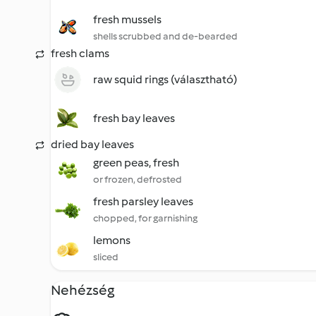
fresh mussels
shells scrubbed and de-bearded
fresh clams
raw squid rings (választható)
fresh bay leaves
dried bay leaves
green peas, fresh
or frozen, defrosted
fresh parsley leaves
chopped, for garnishing
lemons
sliced
Nehézség