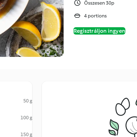
Összesen 30p
4 portions
Regisztráljon ingyen
50 g
100 g
150 g