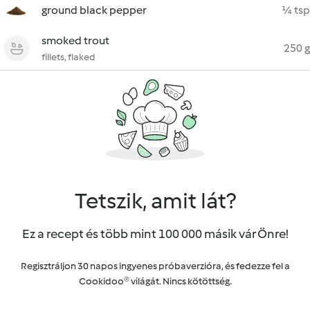
ground black pepper
¼ tsp
smoked trout
250 g
fillets, flaked
Tetszik, amit lát?
Ez a recept és több mint 100 000 másik vár Önre!
Regisztráljon 30 napos ingyenes próbaverzióra, és fedezze fel a
Cookidoo® világát. Nincs kötöttség.