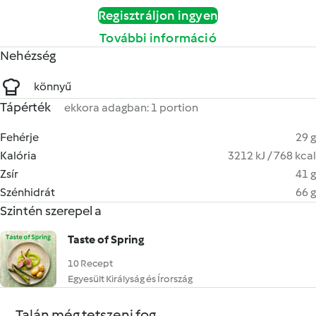
Regisztráljon ingyen
További információ
Nehézség
könnyű
Tápérték
ekkora adagban: 1 portion
Fehérje
29 g
Kalória
3212 kJ / 768 kcal
Zsír
41 g
Szénhidrát
66 g
Szintén szerepel a
Taste of Spring
10 Recept
Egyesült Királyság és Írország
Talán még tetszeni fog...