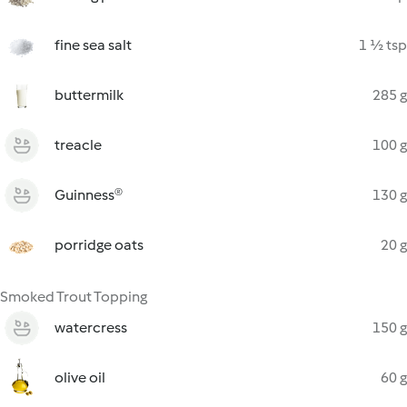
fine sea salt
1 ½ tsp
buttermilk
285 g
treacle
100 g
Guinness®
130 g
porridge oats
20 g
Smoked Trout Topping
watercress
150 g
olive oil
60 g