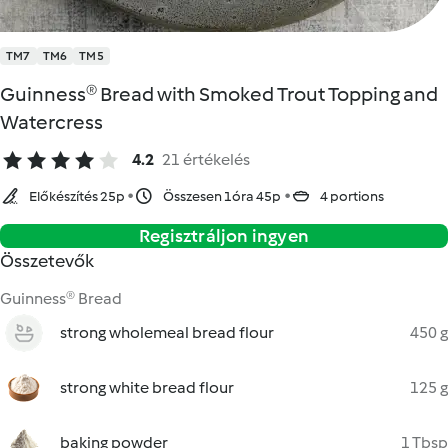
TM7
TM6
TM5
Guinness® Bread with Smoked Trout Topping and
Watercress
4.2
21 értékelés
Előkészítés 25p
Összesen 1óra 45p
4 portions
Regisztráljon ingyen
Összetevők
Guinness® Bread
strong wholemeal bread flour
450 g
strong white bread flour
125 g
baking powder
1 Tbsp