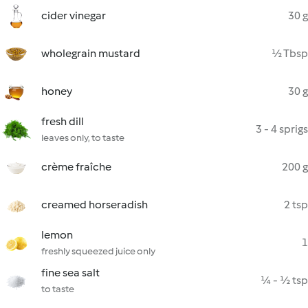
cider vinegar
30 g
wholegrain mustard
½ Tbsp
honey
30 g
fresh dill
3 - 4 sprigs
leaves only, to taste
crème fraîche
200 g
creamed horseradish
2 tsp
lemon
1
freshly squeezed juice only
fine sea salt
¼ - ½ tsp
to taste