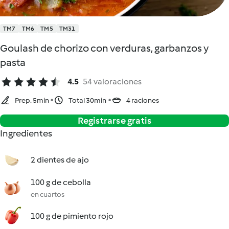
TM7
TM6
TM5
TM31
Goulash de chorizo con verduras, garbanzos y
pasta
4.5
54 valoraciones
Prep. 5min
Total 30min
4 raciones
Registrarse gratis
Ingredientes
2 dientes de ajo
100 g de cebolla
en cuartos
100 g de pimiento rojo