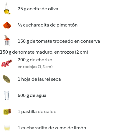
25 g aceite de oliva
½ cucharadita de pimentón
150 g de tomate troceado en conserva
150 g de tomate maduro, en trozos (2 cm)
200 g de chorizo
en rodajas (1,5 cm)
1 hoja de laurel seca
600 g de agua
1 pastilla de caldo
1 cucharadita de zumo de limón