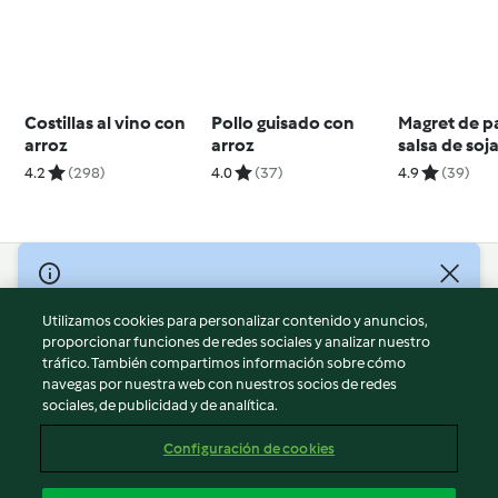
Costillas al vino con
Pollo guisado con
Magret de p
arroz
arroz
salsa de soja
4.2
(298)
4.0
(37)
4.9
(39)
© Copyright 2026
Utilizamos cookies para personalizar contenido y anuncios,
Términos de uso
proporcionar funciones de redes sociales y analizar nuestro
Política de privacidad
tráfico. También compartimos información sobre cómo
Aviso legal
navegas por nuestra web con nuestros socios de redes
sociales, de publicidad y de analítica.
Información legal
Cookies
Configuración de cookies
Reportar contenido