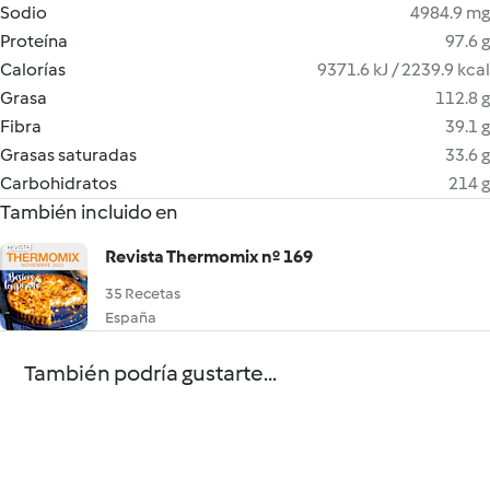
Sodio
4984.9 mg
Proteína
97.6 g
Calorías
9371.6 kJ / 2239.9 kcal
Grasa
112.8 g
Fibra
39.1 g
Grasas saturadas
33.6 g
Carbohidratos
214 g
También incluido en
Revista Thermomix nº 169
35 Recetas
España
También podría gustarte...