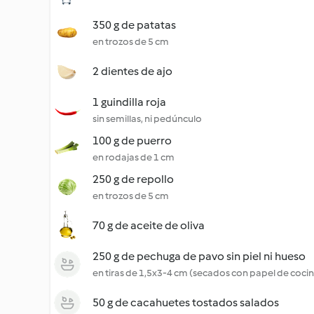
350 g de patatas
en trozos de 5 cm
2 dientes de ajo
1 guindilla roja
sin semillas, ni pedúnculo
100 g de puerro
en rodajas de 1 cm
250 g de repollo
en trozos de 5 cm
70 g de aceite de oliva
250 g de pechuga de pavo sin piel ni hueso
en tiras de 1,5x3-4 cm (secados con papel de coci
50 g de cacahuetes tostados salados