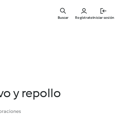
Ir
al
Buscar
Regístrate
Iniciar sesión
contenid
principal
o y repollo
oraciones