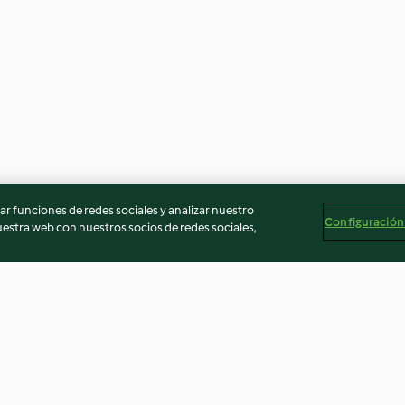
r funciones de redes sociales y analizar nuestro
Configuración
stra web con nuestros socios de redes sociales,
arroz
Cuscús marroquí de pollo con
Conejo en dobl
limón y aceitunas