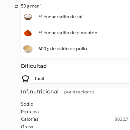
50 g maní
½ cucharadita de sal
½ cucharadita de pimentón
600 g de caldo de pollo
Dificultad
fácil
Inf. nutricional
por 4 raciones
Sodio
Proteína
Calorías
8822.7 
Grasa