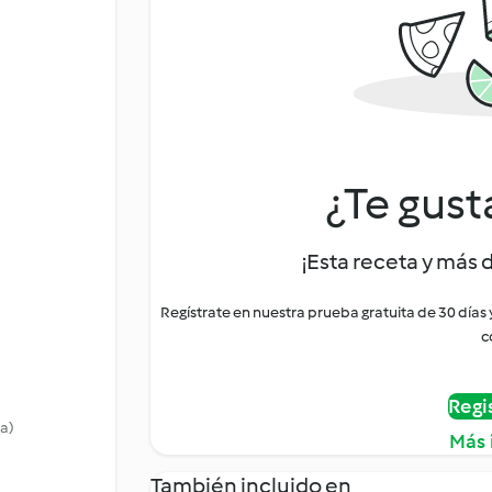
¿Te gust
¡Esta receta y más 
Regístrate en nuestra prueba gratuita de 30 días
c
Regi
na)
Más 
También incluido en