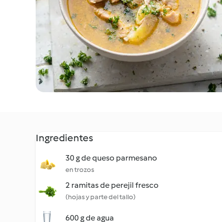
Ingredientes
30 g de queso parmesano
en trozos
2 ramitas de perejil fresco
(hojas y parte del tallo)
600 g de agua