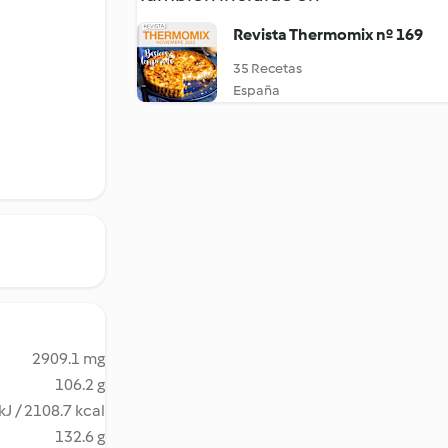
Revista Thermomix nº 169
35 Recetas
España
2909.1 mg
106.2 g
kJ / 2108.7 kcal
132.6 g