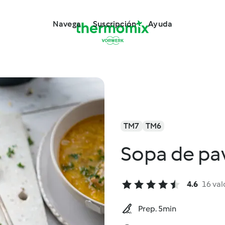
Navega
Suscripción
Ayuda
TM7
TM6
Sopa de pav
4.6
16 val
Prep. 5min