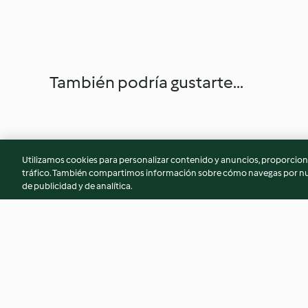
También podría gustarte...
Utilizamos cookies para personalizar contenido y anuncios, proporciona
tráfico. También compartimos información sobre cómo navegas por nue
de publicidad y de analítica.
Costillas al vino con arroz
Pollo guisado con 