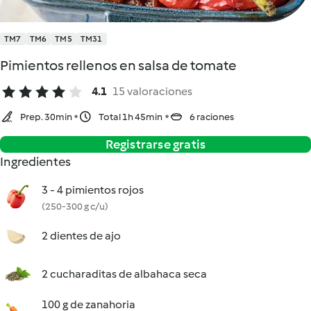
TM7
TM6
TM5
TM31
Pimientos rellenos en salsa de tomate
4.1
15 valoraciones
Prep. 30min
Total 1h 45min
6 raciones
Registrarse gratis
Ingredientes
3 - 4 pimientos rojos
(250-300 g c/u)
2 dientes de ajo
2 cucharaditas de albahaca seca
100 g de zanahoria