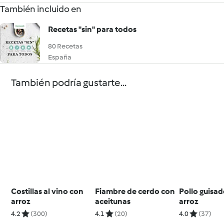
También incluido en
Recetas "sin" para todos
80 Recetas
España
También podría gustarte...
Costillas al vino con
Fiambre de cerdo con
Pollo guisa
arroz
aceitunas
arroz
4.2
(300)
4.1
(20)
4.0
(37)