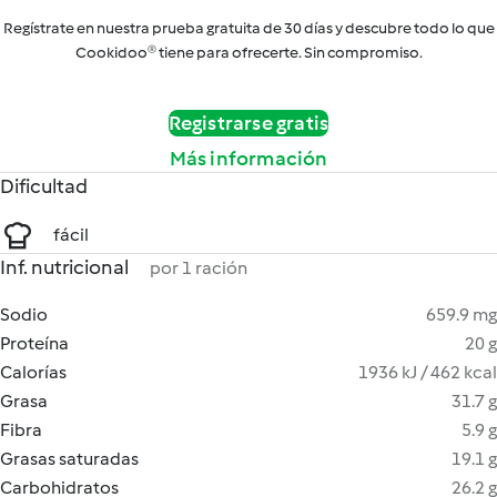
Regístrate en nuestra prueba gratuita de 30 días y descubre todo lo que
Cookidoo® tiene para ofrecerte. Sin compromiso.
Registrarse gratis
Más información
Dificultad
fácil
Inf. nutricional
por 1 ración
Sodio
659.9 mg
Proteína
20 g
Calorías
1936 kJ / 462 kcal
Grasa
31.7 g
Fibra
5.9 g
Grasas saturadas
19.1 g
Carbohidratos
26.2 g