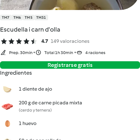
TM7
TM6
TM5
TM31
Escudella i carn d'olla
4.7
149 valoraciones
Prep. 30min
Total 1h 30min
4 raciones
Registrarse gratis
Ingredientes
1 diente de ajo
200 g de carne picada mixta
(cerdo y ternera)
1 huevo