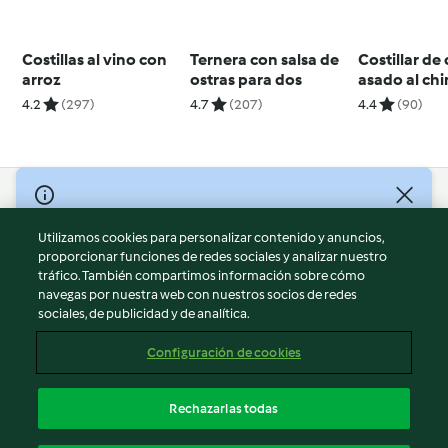
Costillas al vino con
Ternera con salsa de
Costillar de
arroz
ostras para dos
asado al chi
con ensalad
4.2
(297)
4.7
(207)
4.4
(90)
patata y pa
© Copyright 2026
Utilizamos cookies para personalizar contenido y anuncios,
Términos de uso
proporcionar funciones de redes sociales y analizar nuestro
Política de privacidad
tráfico. También compartimos información sobre cómo
Aviso legal
navegas por nuestra web con nuestros socios de redes
sociales, de publicidad y de analítica.
Información legal
Cookies
Configuración de cookies
Reportar contenido
Cancelar suscripción
Rechazarlas todas
Declaración de accesibilidad