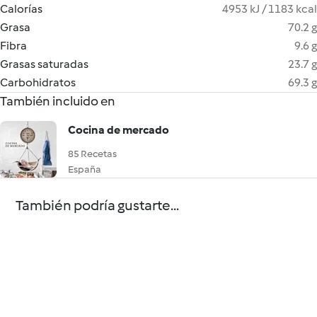
Calorías
4953 kJ / 1183 kcal
Grasa
70.2 g
Fibra
9.6 g
Grasas saturadas
23.7 g
Carbohidratos
69.3 g
También incluido en
Cocina de mercado
85 Recetas
España
También podría gustarte...