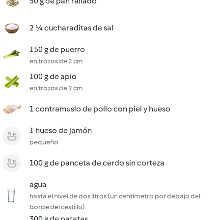
50 g de pan rallado
2 ¼ cucharaditas de sal
150 g de puerro
en trozos de 2 cm
100 g de apio
en trozos de 2 cm
1 contramuslo de pollo con piel y hueso
1 hueso de jamón
pequeño
100 g de panceta de cerdo sin corteza
agua
hasta el nivel de dos litros (un centímetro por debajo del
borde del cestillo)
300 g de patatas