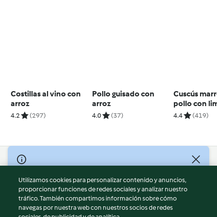
Costillas al vino con
Pollo guisado con
Cuscús marr
arroz
arroz
pollo con li
aceitunas
4.2
(297)
4.0
(37)
4.4
(419)
© Copyright 2026
Utilizamos cookies para personalizar contenido y anuncios,
Términos de uso
proporcionar funciones de redes sociales y analizar nuestro
Política de privacidad
tráfico. También compartimos información sobre cómo
Aviso legal
navegas por nuestra web con nuestros socios de redes
sociales, de publicidad y de analítica.