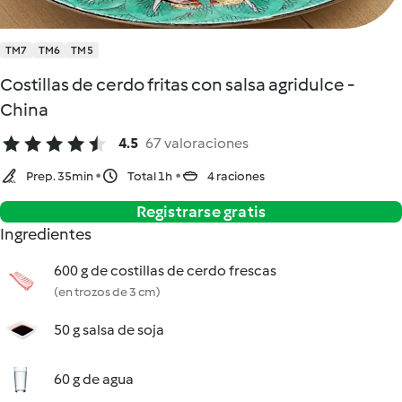
TM7
TM6
TM5
Costillas de cerdo fritas con salsa agridulce -
China
4.5
67 valoraciones
Prep. 35min
Total 1h
4 raciones
Registrarse gratis
Ingredientes
600 g de costillas de cerdo frescas
(en trozos de 3 cm)
50 g salsa de soja
60 g de agua