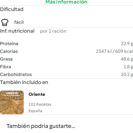
Más información
Dificultad
fácil
Inf. nutricional
por 1 ración
Proteína
22.9 g
Calorías
2547 kJ / 609 kcal
Grasa
48.6 g
Fibra
1.8 g
Carbohidratos
20.2 g
También incluido en
Oriente
101 Recetas
España
También podría gustarte...