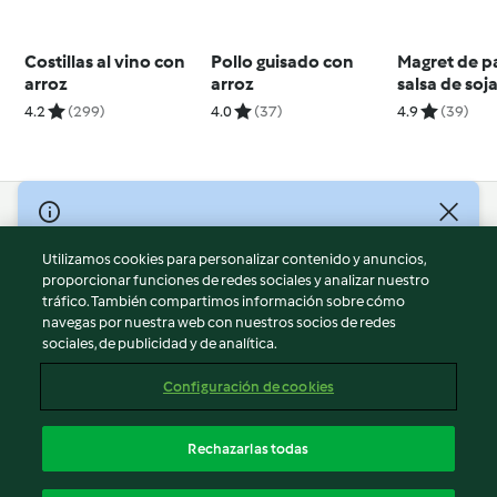
Costillas al vino con
Pollo guisado con
Magret de p
arroz
arroz
salsa de soja
4.2
(299)
4.0
(37)
4.9
(39)
© Copyright 2026
Utilizamos cookies para personalizar contenido y anuncios,
Términos de uso
proporcionar funciones de redes sociales y analizar nuestro
Política de privacidad
tráfico. También compartimos información sobre cómo
Aviso legal
navegas por nuestra web con nuestros socios de redes
sociales, de publicidad y de analítica.
Información legal
Cookies
Configuración de cookies
Reportar contenido
Cancelar suscripción
Rechazarlas todas
Declaración de accesibilidad