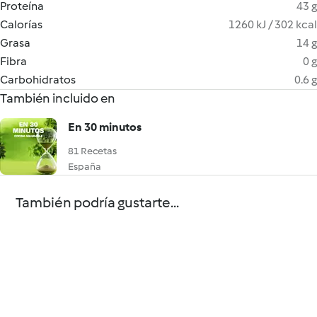
Proteína
43 g
Calorías
1260 kJ / 302 kcal
Grasa
14 g
Fibra
0 g
Carbohidratos
0.6 g
También incluido en
En 30 minutos
81 Recetas
España
También podría gustarte...