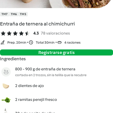
TM7
TM6
TM5
Entraña de ternera al chimichurri
4.3
78 valoraciones
Prep. 20min
Total 30min
4 raciones
Registrarse gratis
Ingredientes
800 - 900 g de entraña de ternera
cortada en 2 trozos, sin la telilla que la recubre
2 dientes de ajo
2 ramitas perejil fresco