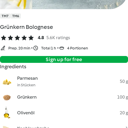
TM7
TM6
Grünkern Bolognese
4.8
5.6K ratings
Prep. 20 min
Total 1 h
4 Portionen
Sign up for free
Ingredients
Parmesan
50 g
in Stücken
Grünkern
100 g
Olivenöl
20 g