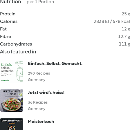
Nutrition
per 1 Portion
Protein
25 g
Calories
2838 kJ / 678 kcal
Fat
12 g
Fibre
12.7 g
Carbohydrates
111 g
Also featured in
Einfach. Selbst. Gemacht.
290 Recipes
Germany
Jetzt wird’s heiss!
36 Recipes
Germany
Meisterkoch