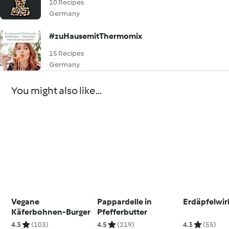
10 Recipes
Germany
#zuHausemitThermomix
15 Recipes
Germany
You might also like...
Vegane
Pappardelle in
Erdäpfelwir
Käferbohnen-Burger
Pfefferbutter
4.3
(103)
4.5
(219)
4.3
(55)