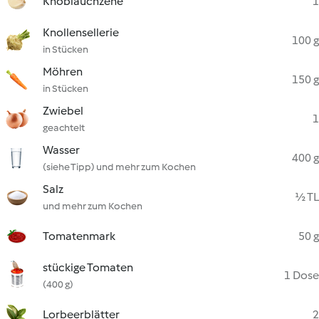
Knoblauchzehe
1
Knollensellerie
100 g
in Stücken
Möhren
150 g
in Stücken
Zwiebel
1
geachtelt
Wasser
400 g
(siehe Tipp) und mehr zum Kochen
Salz
½ TL
und mehr zum Kochen
Tomatenmark
50 g
stückige Tomaten
1 Dose
(400 g)
Lorbeerblätter
2