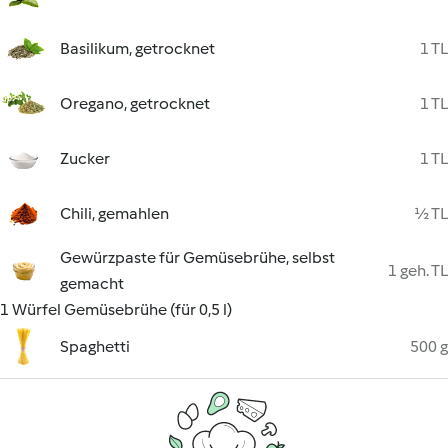
Basilikum, getrocknet
1 TL
Oregano, getrocknet
1 TL
Zucker
1 TL
Chili, gemahlen
½ TL
Gewürzpaste für Gemüsebrühe, selbst
1 geh. TL
gemacht
1 Würfel Gemüsebrühe (für 0,5 l)
Spaghetti
500 g