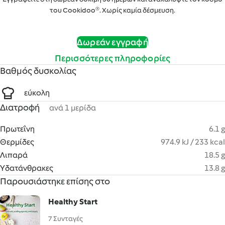
του Cookidoo®. Χωρίς καμία δέσμευση.
Δωρεάν εγγραφή
Περισσότερες πληροφορίες
Βαθμός δυσκολίας
εύκολη
Διατροφή
ανά 1 μερίδα
Πρωτεΐνη
6.1 g
Θερμίδες
974.9 kJ / 233 kcal
Λιπαρά
18.5 g
Υδατάνθρακες
13.8 g
Παρουσιάστηκε επίσης στο
Healthy Start
7 Συνταγές