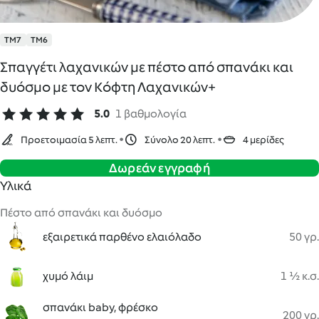
TM7
TM6
Σπαγγέτι λαχανικών με πέστο από σπανάκι και
δυόσμο με τον Κόφτη Λαχανικών+
5.0
1 βαθμολογία
Προετοιμασία 5 λεπτ.
Σύνολο 20 λεπτ.
4 μερίδες
Δωρεάν εγγραφή
Υλικά
Πέστο από σπανάκι και δυόσμο
εξαιρετικά παρθένο ελαιόλαδο
50 γρ.
χυμό λάιμ
1 ½ κ.σ.
σπανάκι baby, φρέσκο
200 γρ.