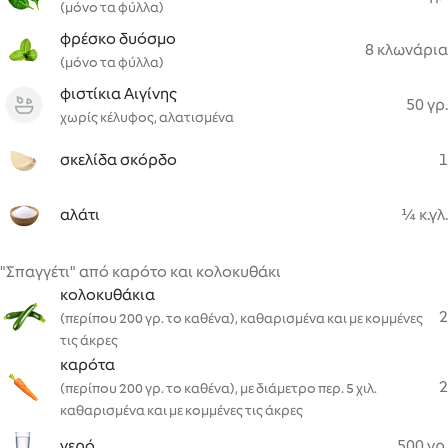
(μόνο τα φύλλα)
φρέσκο δυόσμο
8 κλωνάρια
(μόνο τα φύλλα)
φιστίκια Αιγίνης
50 γρ.
χωρίς κέλυφος, αλατισμένα
σκελίδα σκόρδο
1
αλάτι
¼ κ.γλ.
"Σπαγγέτι" από καρότο και κολοκυθάκι
κολοκυθάκια
2
(περίπου 200 γρ. το καθένα), καθαρισμένα και με κομμένες
τις άκρες
καρότα
2
(περίπου 200 γρ. το καθένα), με διάμετρο περ. 5 χιλ.
καθαρισμένα και με κομμένες τις άκρες
νερό
500 γρ.