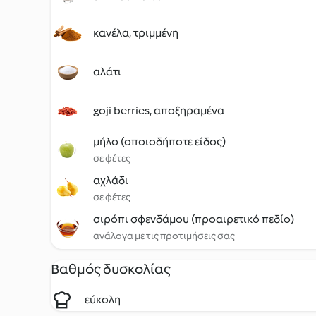
κανέλα, τριμμένη
αλάτι
goji berries, αποξηραμένα
μήλο (οποιοδήποτε είδος)
σε φέτες
αχλάδι
σε φέτες
σιρόπι σφενδάμου (προαιρετικό πεδίο)
ανάλογα με τις προτιμήσεις σας
Βαθμός δυσκολίας
εύκολη