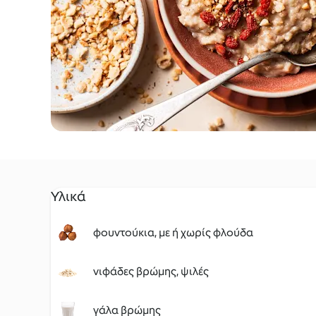
Υλικά
φουντούκια, με ή χωρίς φλούδα
νιφάδες βρώμης, ψιλές
γάλα βρώμης