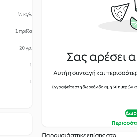
½ κ.γλ.
1 πρέζα
20 γρ.
Σας αρέσει α
1
Αυτή η συνταγή και περισσότερ
1
Εγγραφείτε στη δωρεάν δοκιμή 30 ημερών κ
Δωρ
Περισσότ
Παρουσιάστηκε επίσης στο