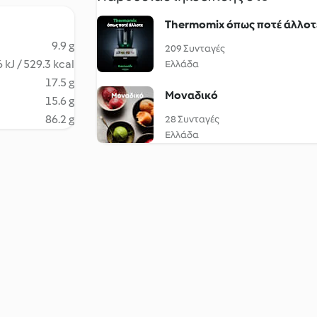
Thermomix όπως ποτέ άλλοτ
9.9 g
209 Συνταγές
 kJ / 529.3 kcal
Ελλάδα
17.5 g
Μοναδικό
15.6 g
86.2 g
28 Συνταγές
Ελλάδα