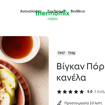
Ανακαλύψτε
Συνδρομή
Βοήθεια
TM7
TM6
Βίγκαν Πόρ
κανέλα
5.0
3 βαθ
Προετοιμασία 10 λεπτ.