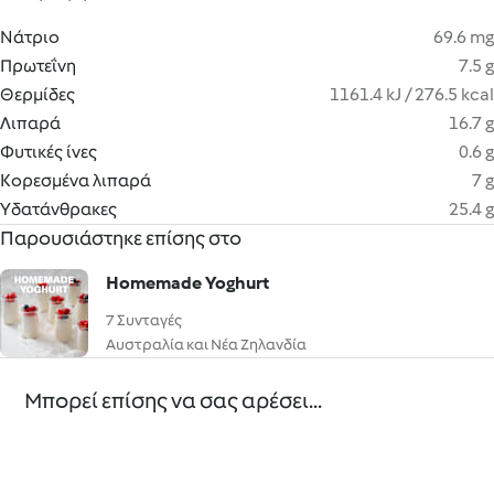
Νάτριο
69.6 mg
Πρωτεΐνη
7.5 g
Θερμίδες
1161.4 kJ / 276.5 kcal
Λιπαρά
16.7 g
Φυτικές ίνες
0.6 g
Κορεσμένα λιπαρά
7 g
Υδατάνθρακες
25.4 g
Παρουσιάστηκε επίσης στο
Homemade Yoghurt
7 Συνταγές
Αυστραλία και Νέα Ζηλανδία
Μπορεί επίσης να σας αρέσει...