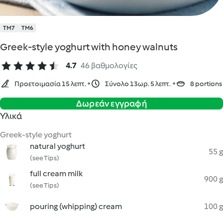
TM7
TM6
Greek-style yoghurt with honey walnuts
4.7
46 βαθμολογίες
Προετοιμασία 15 λεπτ.
Σύνολο 13ωρ. 5 λεπτ.
8 portions
Δωρεάν εγγραφή
Υλικά
Greek-style yoghurt
natural yoghurt
55 g
(see Tips)
full cream milk
900 g
(see Tips)
pouring (whipping) cream
100 g