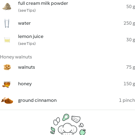
full cream milk powder
50 g
(see Tips)
water
250 g
lemon juice
30 g
(see Tips)
Honey walnuts
walnuts
75 g
honey
150 g
ground cinnamon
1 pinch