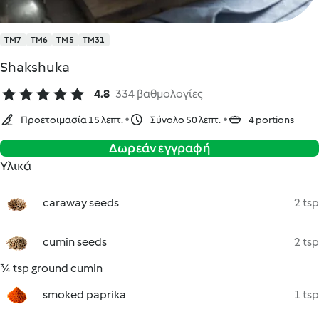
TM7
TM6
TM5
TM31
Shakshuka
4.8
334 βαθμολογίες
Προετοιμασία 15 λεπτ.
Σύνολο 50 λεπτ.
4 portions
Δωρεάν εγγραφή
Υλικά
caraway seeds
2 tsp
cumin seeds
2 tsp
¾ tsp ground cumin
smoked paprika
1 tsp