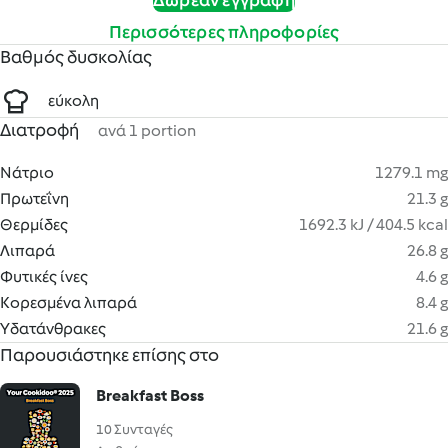
Δωρεάν εγγραφή
Περισσότερες πληροφορίες
Βαθμός δυσκολίας
εύκολη
Διατροφή
ανά 1 portion
Νάτριο
1279.1 mg
Πρωτεΐνη
21.3 g
Θερμίδες
1692.3 kJ / 404.5 kcal
Λιπαρά
26.8 g
Φυτικές ίνες
4.6 g
Κορεσμένα λιπαρά
8.4 g
Υδατάνθρακες
21.6 g
Παρουσιάστηκε επίσης στο
Breakfast Boss
10 Συνταγές