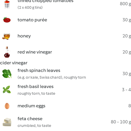
tinned chopped tomatoes
800 g
(2 x 400 g tins)
tomato purée
30 g
honey
20 g
red wine vinegar
20 g
cider vinegar
fresh spinach leaves
30 g
(e.g. or kale, Swiss chard), roughly torn
fresh basil leaves
3 - 4
roughly torn, to taste
medium eggs
8
feta cheese
80 - 100 g
crumbled, to taste