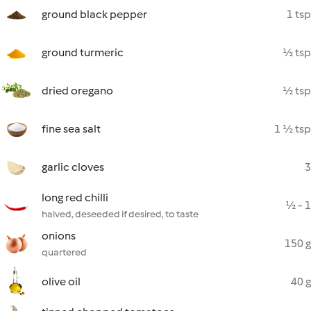
ground black pepper
1 tsp
ground turmeric
½ tsp
dried oregano
½ tsp
fine sea salt
1 ½ tsp
garlic cloves
3
long red chilli
½ - 1
halved, deseeded if desired, to taste
onions
150 g
quartered
olive oil
40 g