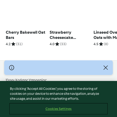
Cherry Bakewell Oat
Strawberry
Linseed Ove
Bars
Cheesecake
Oats with M
Overnight Oats
Yoghurt
4.2
(31)
4.0
(33)
4.5
(8)
© Πνευματικά Δικαιώματα 2026
Όροι Χρήσης Υπηρεσίας
Πολιτική Απορρήτου
By clicking “Accept All Cookies”, you agree to the storing of
Δήλωση Αποποίησης Ευθύνης
cookies on your device to enhance site navigation, analyze
site usage, and assist in our marketing efforts.
Διαχειριστής ιστοσελίδας
Cookies
Cookies Settings
Περιεχόμενο αναφοράς