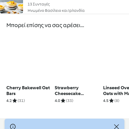
13 Συνταγές
Ηνωμένο Βασίλειο και Ιρλανδία
Μπορεί επίσης να σας αρέσει...
Cherry Bakewell Oat
Strawberry
Linseed Ove
Bars
Cheesecake
Oats with M
Overnight Oats
Yoghurt
4.2
(31)
4.0
(33)
4.5
(8)