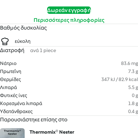
Δωρεάν εγγραφή
Περισσότερες πληροφορίες
Βαθμός δυσκολίας
εύκολη
Διατροφή
ανά 1 piece
Νάτριο
83.6 mg
Πρωτεΐνη
7.3 g
Θερμίδες
347 kJ / 82.9 kcal
Λιπαρά
5.5 g
Φυτικές ίνες
0 g
Κορεσμένα λιπαρά
1.8 g
Υδατάνθρακες
0.4 g
Παρουσιάστηκε επίσης στο
Thermomix® Nester