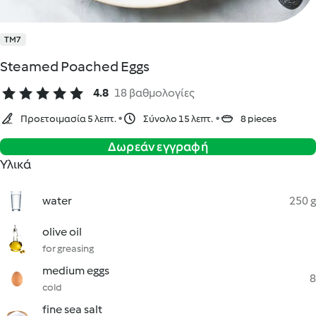
TM7
Steamed Poached Eggs
4.8
18 βαθμολογίες
Προετοιμασία 5 λεπτ.
Σύνολο 15 λεπτ.
8 pieces
Δωρεάν εγγραφή
Υλικά
water
250 g
olive oil
for greasing
medium eggs
8
cold
fine sea salt