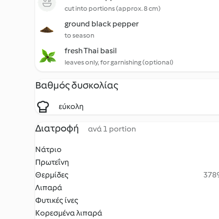
cut into portions (approx. 8 cm)
ground black pepper
to season
fresh Thai basil
leaves only, for garnishing (optional)
Βαθμός δυσκολίας
εύκολη
Διατροφή
ανά 1 portion
Νάτριο
Πρωτεΐνη
Θερμίδες
3789
Λιπαρά
Φυτικές ίνες
Κορεσμένα λιπαρά