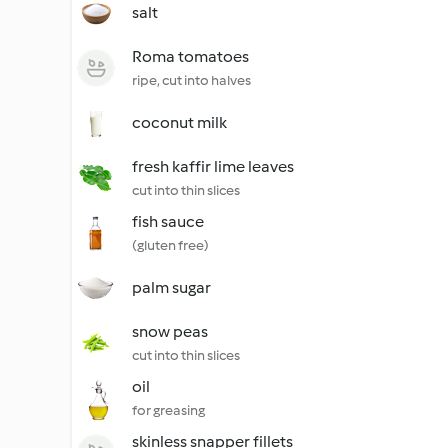
salt
Roma tomatoes
ripe, cut into halves
coconut milk
fresh kaffir lime leaves
cut into thin slices
fish sauce
(gluten free)
palm sugar
snow peas
cut into thin slices
oil
for greasing
skinless snapper fillets