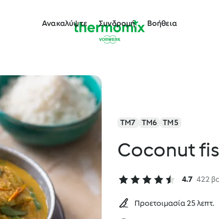
Ανακαλύψτε
Συνδρομή
Βοήθεια
TM7
TM6
TM5
Coconut fis
4.7
422 β
Προετοιμασία 25 λεπτ.