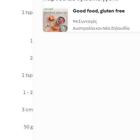
Good food, gluten free
1 tsp
94 Συνταγές
Αυστραλία και Νέα Ζηλανδία
1
2
1 tsp
1 - 2
3 cm
50 g