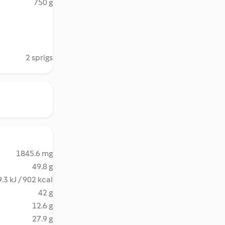
750 g
2 sprigs
1845.6 mg
49.8 g
.3 kJ / 902 kcal
42 g
12.6 g
27.9 g