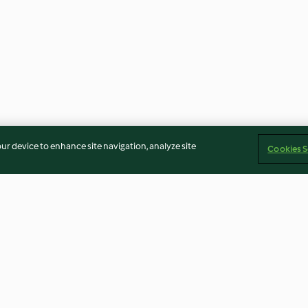
our device to enhance site navigation, analyze site
Cookies S
th
Teriyaki salmon bowl
Prawn yakisoba
umber
4.6
(136)
4.1
(55)