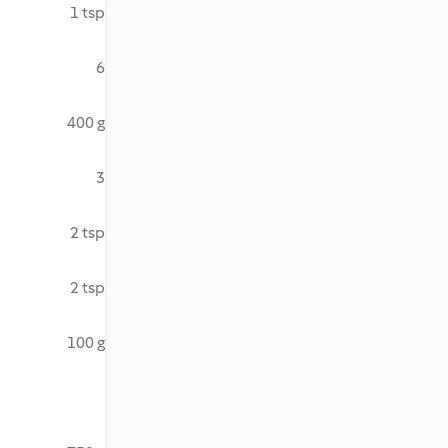
1 tsp
6
400 g
3
2 tsp
2 tsp
100 g