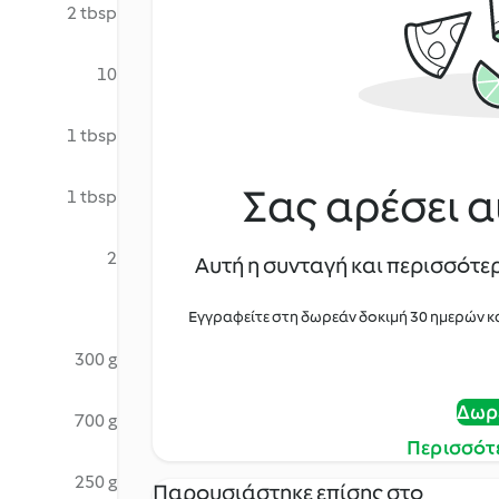
2 tbsp
10
1 tbsp
Σας αρέσει α
1 tbsp
2
Αυτή η συνταγή και περισσότερ
Εγγραφείτε στη δωρεάν δοκιμή 30 ημερών κ
300 g
Δωρ
700 g
Περισσότ
250 g
Παρουσιάστηκε επίσης στο