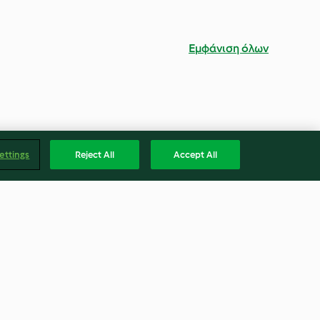
Εμφάνιση όλων
ettings
Reject All
Accept All
 (TM6 only)
Mussels in turmeric and ginger
broth
4.6
(28)