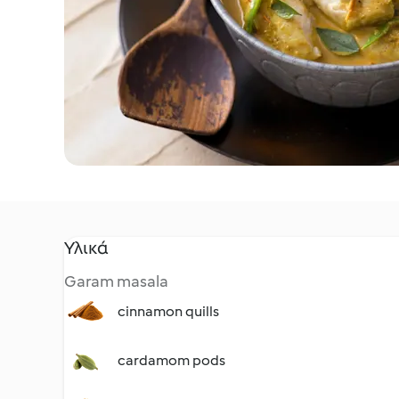
Υλικά
Garam masala
cinnamon quills
cardamom pods