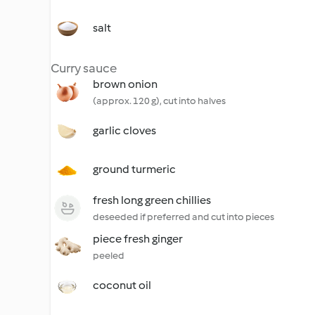
salt
Curry sauce
brown onion
(approx. 120 g), cut into halves
garlic cloves
ground turmeric
fresh long green chillies
deseeded if preferred and cut into pieces
piece fresh ginger
peeled
coconut oil