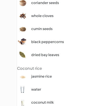
coriander seeds
whole cloves
cumin seeds
black peppercorns
dried bay leaves
Coconut rice
jasmine rice
water
coconut milk