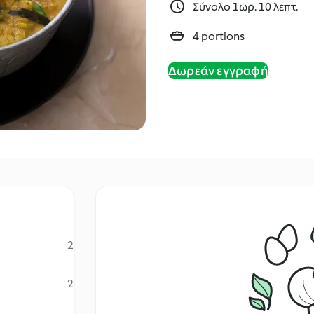
Σύνολο 1ωρ. 10 λεπτ.
4 portions
Δωρεάν εγγραφή
2
2