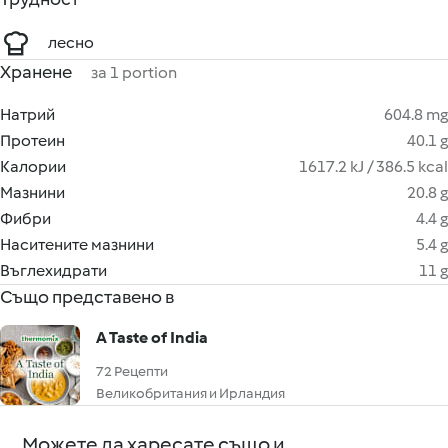
лесно
Хранене
за 1 portion
Натрий
604.8 mg
Протеин
40.1 g
Калории
1617.2 kJ / 386.5 kcal
Мазнини
20.8 g
Фибри
4.4 g
Наситените мазнини
5.4 g
Въглехидрати
11 g
Също представено в
A Taste of India
72 Рецепти
Великобритания и Ирландия
Можете да харесате също и ...