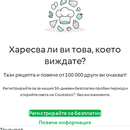
Харесва ли ви това, което
виждате?
Тази рецепта и повече от 100 000 други ви очакват!
Регистрирайте се за нашия 30-дневен безплатен пробен период и
открийте света на Cookidoo®. Без ангажименти.
Регистрирайте се безплатно
Повече информация
Трудност