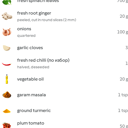
fresh spinach leaves
700 g
fresh root ginger
20 g
peeled, cut in round slices (2 mm)
onions
100 g
quartered
garlic cloves
3
fresh red chilli (по избор)
1
halved, deseeded
vegetable oil
20 g
garam masala
1 tsp
ground turmeric
1 tsp
plum tomato
50 g