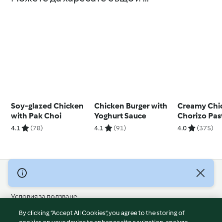
Soy-glazed Chicken
Chicken Burger with
Creamy Chi
with Pak Choi
Yoghurt Sauce
Chorizo Pas
4.1
(78)
4.1
(91)
4.0
(375)
© Авторско право 2026
Условия за ползване
Политика за поверителност
By clicking “Accept All Cookies”, you agree to the storing of