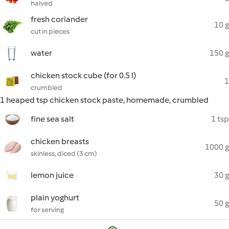
halved
fresh coriander
10 g
cut in pieces
water
150 g
chicken stock cube (for 0.5 l)
1
crumbled
1 heaped tsp chicken stock paste, homemade, crumbled
fine sea salt
1 tsp
chicken breasts
1000 g
skinless, diced (3 cm)
lemon juice
30 g
plain yoghurt
50 g
for serving