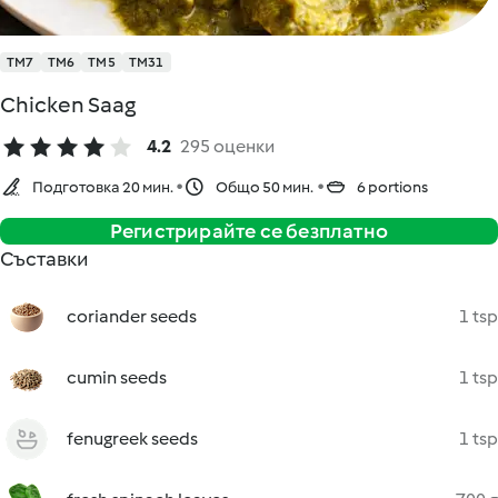
TM7
TM6
TM5
TM31
Chicken Saag
4.2
295 оценки
Подготовка 20 мин.
Общо 50 мин.
6 portions
Регистрирайте се безплатно
Съставки
coriander seeds
1 tsp
cumin seeds
1 tsp
fenugreek seeds
1 tsp