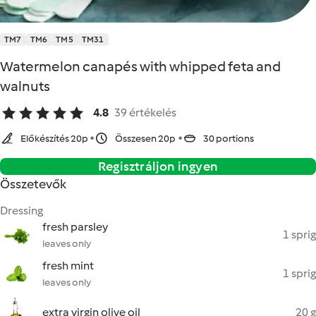
TM7
TM6
TM5
TM31
Watermelon canapés with whipped feta and
walnuts
4.8
39 értékelés
Előkészítés 20p
Összesen 20p
30 portions
Regisztráljon ingyen
Összetevők
Dressing
fresh parsley
1 sprig
leaves only
fresh mint
1 sprig
leaves only
extra virgin olive oil
20 g