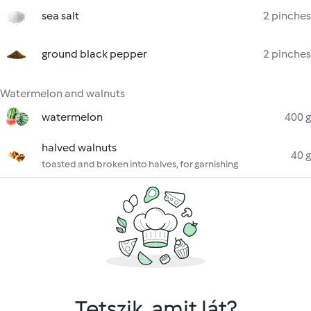
sea salt
2 pinches
ground black pepper
2 pinches
Watermelon and walnuts
watermelon
400 g
halved walnuts
40 g
toasted and broken into halves, for garnishing
Tetszik, amit lát?