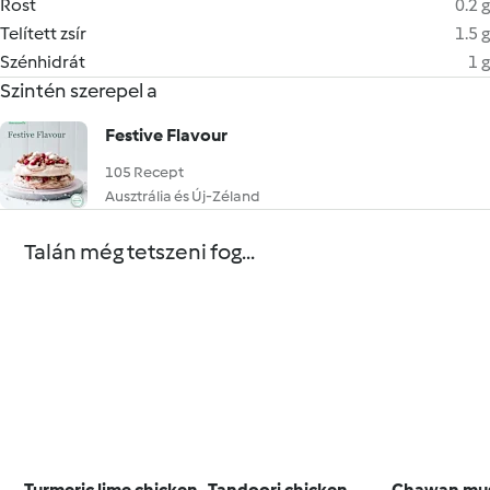
Rost
0.2 g
Telített zsír
1.5 g
Szénhidrát
1 g
Szintén szerepel a
Festive Flavour
105 Recept
Ausztrália és Új-Zéland
Talán még tetszeni fog...
Turmeric lime chicken
Tandoori chicken
Chawan mu