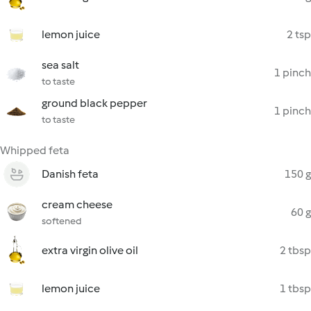
lemon juice
2 tsp
sea salt
1 pinch
to taste
ground black pepper
1 pinch
to taste
Whipped feta
Danish feta
150 g
cream cheese
60 g
softened
extra virgin olive oil
2 tbsp
lemon juice
1 tbsp