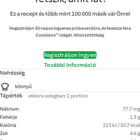
Ez a recept és több mint 100 000 másik vár Önre!
Regisztráljon 30 napos ingyenes próbaverzióra, és fedezze fel a
Cookidoo® világát. Nincs kötöttség.
Regisztráljon ingyen
További információ
Nehézség
könnyű
Tápérték
ekkora adagban: 1 portion
Nátrium
77.7 mg
Fehérje
1.3 g
Kalória
213 kJ / 50.7 kcal
Zsír
4.6 g