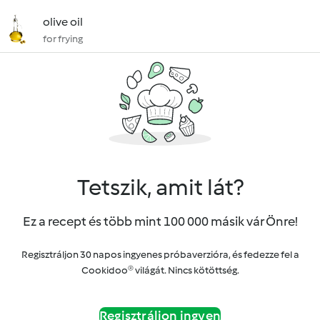
olive oil
for frying
Tetszik, amit lát?
Ez a recept és több mint 100 000 másik vár Önre!
Regisztráljon 30 napos ingyenes próbaverzióra, és fedezze fel a
Cookidoo® világát. Nincs kötöttség.
Regisztráljon ingyen