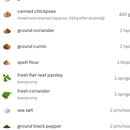
canned chickpeas
400 g
rinsed and drained (approx. 250 g after draining)
ground coriander
1 tsp
ground cumin
1 tsp
spelt flour
1 tbsp
fresh flat-leaf parsley
2 sprigs
leaves only
fresh coriander
2 sprigs
leaves only
sea salt
2 pinches
ground black pepper
2 pinches