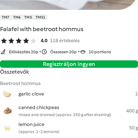
TM7
TM6
TM5
TM31
Falafel with beetroot hommus
4.0
118 értékelés
Előkészítés 20p
Összesen 20p
10 portions
Regisztráljon ingyen
Összetevők
Beetroot hommus
garlic clove
1
canned chickpeas
400 g
rinsed and drained (approx. 250 g after draining)
lemon juice
50 g
(approx. 1-2 lemons)