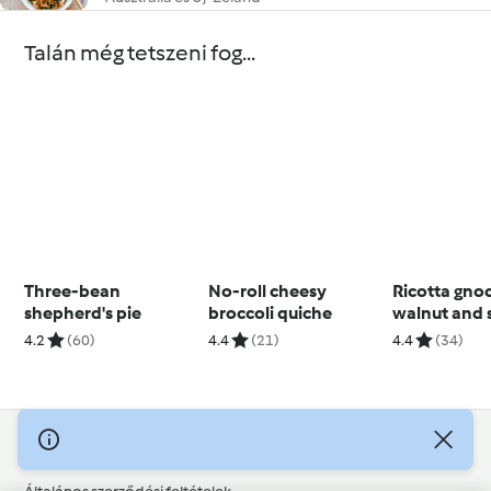
Talán még tetszeni fog...
Three-bean
No-roll cheesy
Ricotta gno
shepherd's pie
broccoli quiche
walnut and 
pesto
4.2
(60)
4.4
(21)
4.4
(34)
© Szerzői jog 2026