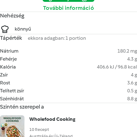
További információ
Nehézség
könnyű
Tápérték
ekkora adagban: 1 portion
Nátrium
180.2 mg
Fehérje
4.3 g
Kalória
406.6 kJ / 96.8 kcal
Zsír
4 g
Rost
3.6 g
Telített zsír
0.5 g
Szénhidrát
8.8 g
Szintén szerepel a
Wholefood Cooking
10 Recept
Ausztrália és Új-Zéland