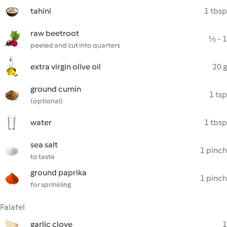
tahini
1 tbsp
raw beetroot
½ - 1
peeled and cut into quarters
extra virgin olive oil
20 g
ground cumin
1 tsp
(optional)
water
1 tbsp
sea salt
1 pinch
to taste
ground paprika
1 pinch
for sprinkling
Falafel
garlic clove
1