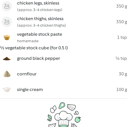
chicken legs, skinless
350 g
(approx. 3-4 chicken legs)
chicken thighs, skinless
350 g
(approx. 3-4 chicken thighs)
vegetable stock paste
1 tsp
homemade
½ vegetable stock cube (for 0.5 l)
ground black pepper
¼ tsp
cornflour
30 g
single cream
100 g