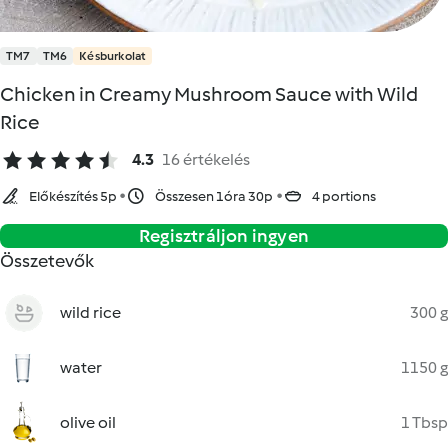
TM7
TM6
Késburkolat
Chicken in Creamy Mushroom Sauce with Wild
Rice
4.3
16 értékelés
Előkészítés 5p
Összesen 1óra 30p
4 portions
Regisztráljon ingyen
Összetevők
wild rice
300 g
water
1150 g
olive oil
1 Tbsp