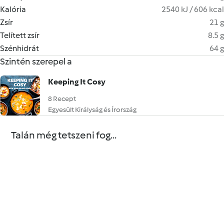
Kalória
2540 kJ / 606 kcal
Zsír
21 g
Telített zsír
8.5 g
Szénhidrát
64 g
Szintén szerepel a
Keeping It Cosy
8 Recept
Egyesült Királyság és Írország
Talán még tetszeni fog...