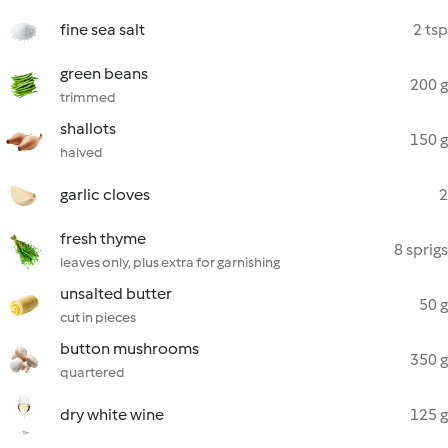
fine sea salt
2 tsp
green beans
200 g
trimmed
shallots
150 g
halved
garlic cloves
2
fresh thyme
8 sprigs
leaves only, plus extra for garnishing
unsalted butter
50 g
cut in pieces
button mushrooms
350 g
quartered
dry white wine
125 g