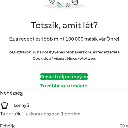
Tetszik, amit lát?
Ez a recept és több mint 100 000 másik vár Önre!
Regisztráljon 30 napos ingyenes próbaverzióra, és fedezze fel a
Cookidoo® világát. Nincs kötöttség.
Regisztráljon ingyen
További információ
Nehézség
könnyű
Tápérték
ekkora adagban: 1 portion
Fehérje
30 g