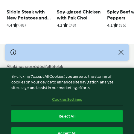
Sirloin Steak with
Soy-glazed Chicken
Spicy Beef 
New Potatoes and
with Pak Choi
Peppers
Chimichurri
4.4
(48)
4.1
(78)
4.1
(56)
© Szerzői jog 2026
Általános szerződési feltételek
Adatvédelmi irányelvek
By clicking “Accept All Cookies”, you agree to the storing of
Jogi nyilatkozat
cookies on your device to enhance site navigation, analyze
site usage, and assist in our marketing efforts.
Cégjelzés
Sütik
Cookies Settings
Jelentés tartalma
Visszalépés a szerződéstől
Reject All
Hozzáférhetőségi nyilatkozat
Magyar
Accept All