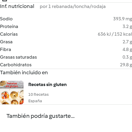
Inf. nutricional
por 1 rebanada/loncha/rodaja
Sodio
393.9 mg
Proteína
3.2 g
Calorías
636 kJ / 152 kcal
Grasa
2.7 g
Fibra
4.8 g
Grasas saturadas
0.3 g
Carbohidratos
29.8 g
También incluido en
Recetas sin gluten
10 Recetas
España
También podría gustarte...