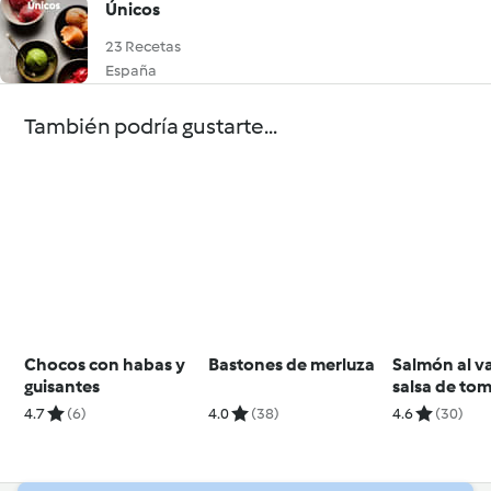
Únicos
23 Recetas
España
También podría gustarte...
Chocos con habas y
Bastones de merluza
Salmón al v
guisantes
salsa de to
y aceitunas 
4.7
(6)
4.0
(38)
4.6
(30)
espárragos 