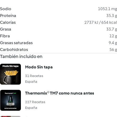
Sodio
1052.1 mg
Proteína
35.3 g
Calorías
2737 kJ / 654 kcal
Grasa
33.7 g
Fibra
12 g
Grasas saturadas
9.4 g
Carbohidratos
56 g
También incluido en
Modo Sin tapa
31 Recetas
España
Thermomix® TM7 como nunca antes
227 Recetas
España