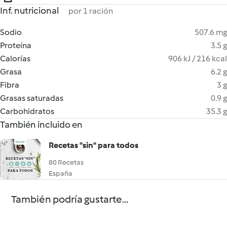
Inf. nutricional
por 1 ración
Sodio
507.6 mg
Proteína
3.5 g
Calorías
906 kJ / 216 kcal
Grasa
6.2 g
Fibra
3 g
Grasas saturadas
0.9 g
Carbohidratos
35.3 g
También incluido en
Recetas "sin" para todos
80 Recetas
España
También podría gustarte...