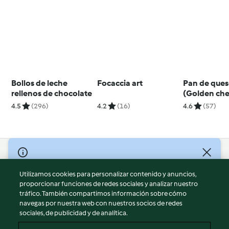
Bollos de leche
Focaccia art
Pan de que
rellenos de chocolate
(Golden ch
bread)
4.5
(296)
4.2
(16)
4.6
(57)
© Copyright 2026
Utilizamos cookies para personalizar contenido y anuncios,
Términos de uso
proporcionar funciones de redes sociales y analizar nuestro
Política de privacidad
tráfico. También compartimos información sobre cómo
Aviso legal
navegas por nuestra web con nuestros socios de redes
sociales, de publicidad y de analítica.
Información legal