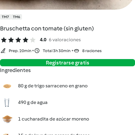
TM7
TM6
Bruschetta con tomate (sin gluten)
4.0
6 valoraciones
Prep. 20min
Total 3h 30min
8 raciones
Registrarse gratis
Ingredientes
80 g de trigo sarraceno en grano
490 g de agua
1 cucharadita de azúcar moreno